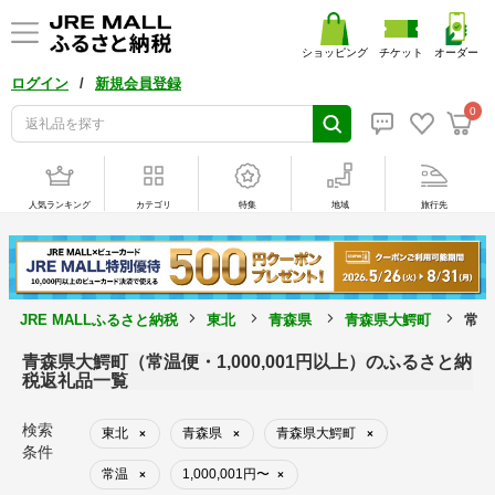
ショッピング
チケット
オーダー
/
ログイン
新規会員登録
0
人気ランキング
カテゴリ
特集
地域
旅行先
JRE MALLふるさと納税
東北
青森県
青森県大鰐町
常温
青森県大鰐町（常温便・1,000,001円以上）のふるさと納
税返礼品一覧
検索
東北
青森県
青森県大鰐町
×
×
×
条件
常温
1,000,001円〜
×
×