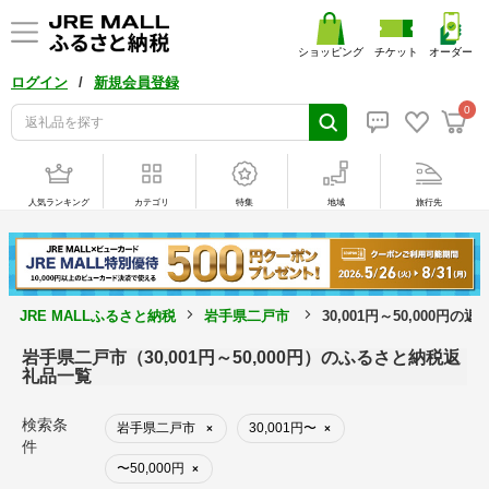
ショッピング
チケット
オーダー
/
ログイン
新規会員登録
0
人気ランキング
カテゴリ
特集
地域
旅行先
JRE MALLふるさと納税
岩手県二戸市
30,001円～50,000円の
岩手県二戸市（30,001円～50,000円）のふるさと納税返
礼品一覧
検索条
岩手県二戸市
30,001円〜
×
×
件
〜50,000円
×