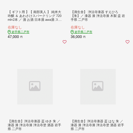
【 ギフト用 】【 南部美人 】 純米大
【滴生舎】 浄法寺漆器 すえひろ
吟醸 ＆ あわさけスパークリング 720
【朱】／ 漆器 漆 浄法寺漆 木製 盃 岩
ml×2本 ／ 酒 お酒 日本酒 awa酒 スパ
手県 二戸市
ークリング 米 こめ コメ セット 詰合
在庫なし
在庫なし
せ ギフト箱入 国産
岩手県二戸市
岩手県二戸市
47,000
36,000
円
円
【滴生舎】浄法寺漆器 盃 ゆき 朱 ／
【滴生舎】浄法寺漆器 盃 はな 朱 ／
漆器 漆 浄法寺漆 浄法寺塗 酒器 岩手
漆器 漆 浄法寺漆 浄法寺塗 酒器 岩手
県 二戸市
県 二戸市