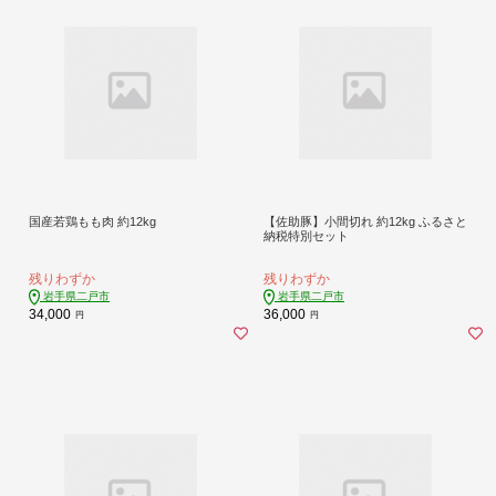
国産若鶏もも肉 約12kg
【佐助豚】小間切れ 約12kg ふるさと
納税特別セット
残りわずか
残りわずか
岩手県二戸市
岩手県二戸市
34,000
36,000
円
円