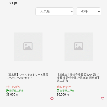
23 件
【佐助豚】シャルキュトリーと豚骨
【滴生舎】浄法寺漆器 盃 ゆき 溜 ／
しゃぶしゃぶのセット
漆器 漆 浄法寺漆 浄法寺塗 酒器 岩手
県 二戸市
残りわずか
残りわずか
岩手県二戸市
岩手県二戸市
33,000
36,000
円
円