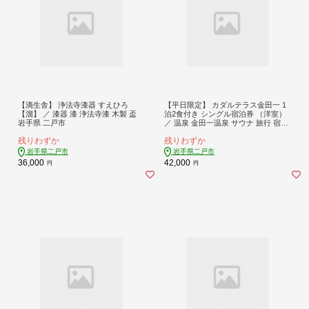
【滴生舎】 浄法寺漆器 すえひろ
【平日限定】 カダルテラス金田一 1
【溜】 ／ 漆器 漆 浄法寺漆 木製 盃
泊2食付き シングル宿泊券 （洋室）
岩手県 二戸市
／ 温泉 金田一温泉 サウナ 旅行 宿泊
宿泊チケット 旅行チケット チケット
残りわずか
残りわずか
トラベル ホテル 旅館 観光 国内旅行
旅行券 宿泊券 洋室 岩手県 二戸市
岩手県二戸市
岩手県二戸市
36,000
42,000
円
円