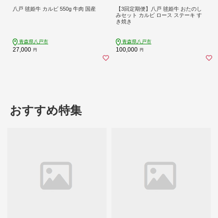
八戸 毬姫牛 カルビ 550g 牛肉 国産
【3回定期便】八戸 毬姫牛 おたのし
みセット カルビ ロース ステーキ す
き焼き
青森県八戸市
青森県八戸市
27,000
100,000
円
円
おすすめ特集