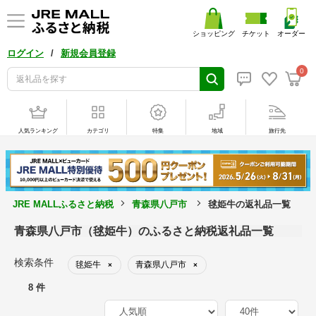
ショッピング
チケット
オーダー
/
ログイン
新規会員登録
0
人気ランキング
カテゴリ
特集
地域
旅行先
JRE MALLふるさと納税
青森県八戸市
毬姫牛の返礼品一覧
青森県八戸市（毬姫牛）のふるさと納税返礼品一覧
検索条件
毬姫牛
青森県八戸市
×
×
8 件