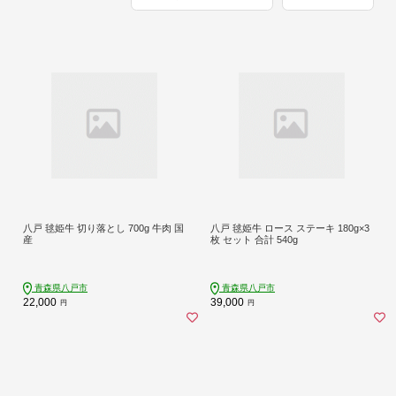
八戸 毬姫牛 切り落とし 700g 牛肉 国
八戸 毬姫牛 ロース ステーキ 180g×3
産
枚 セット 合計 540g
青森県八戸市
青森県八戸市
22,000
39,000
円
円