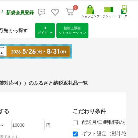
0
/
新規会員登録
ショッピング
チケット
オーダー
🔰
控除上限額
行先
から探す
ガイド
シミュレーション
/包装対応可））のふるさと納税返礼品一覧
する
こだわり条件
配送月/日/時間帯の指定
～
円
ギフト設定（熨斗/包装
索できます。