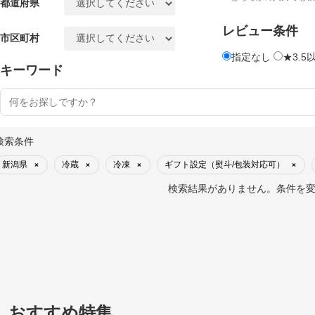
都道府県
レビュー条件
市区町村
指定なし
★3.5
キーワード
検索条件
新潟県
冷蔵
冷凍
ギフト設定（熨斗/包装対応可）
×
×
×
×
検索結果がありません。条件を
おすすめ特集