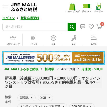
ショッピング
チケット
オーダー
/
ログイン
新規会員登録
0
人気ランキング
カテゴリ
特集
地域
旅行先
JRE MALLふるさと納税
新潟県
4ページ目
冷凍便・500,00
新潟県（冷凍便・500,001円～1,000,000円・オンライン
ワンストップ対応可）のふるさと納税返礼品一覧 4ペー
ジ目
検索
新潟県
冷凍
×
×
条件
オンラインワンストップ対応可
500,001円〜
×
×