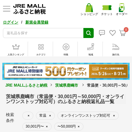
ショッピング
チケット
オーダー
/
ログイン
新規会員登録
0
人気ランキング
カテゴリ
特集
地域
旅行先
JRE MALLふるさと納税
茨城県鹿嶋市
常温便・30,001円～5
茨城県鹿嶋市（常温便・30,001円～50,000円・オンライ
ンワンストップ対応可）のふるさと納税返礼品一覧
検索
常温
オンラインワンストップ対応可
×
×
×
条件
30,001円〜
〜50,000円
×
×