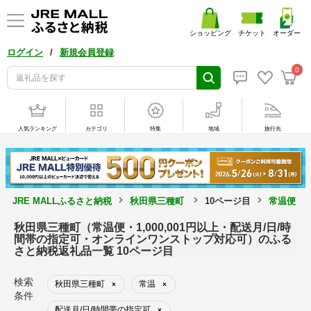
ショッピング
チケット
オーダー
/
ログイン
新規会員登録
0
人気ランキング
カテゴリ
特集
地域
旅行先
JRE MALLふるさと納税
秋田県三種町
10ページ目
常温便・1
秋田県三種町（常温便・1,000,001円以上・配送月/日/時
間帯の指定可・オンラインワンストップ対応可）のふる
さと納税返礼品一覧 10ページ目
検索
秋田県三種町
常温
×
×
条件
配送月/日/時間帯の指定可
×