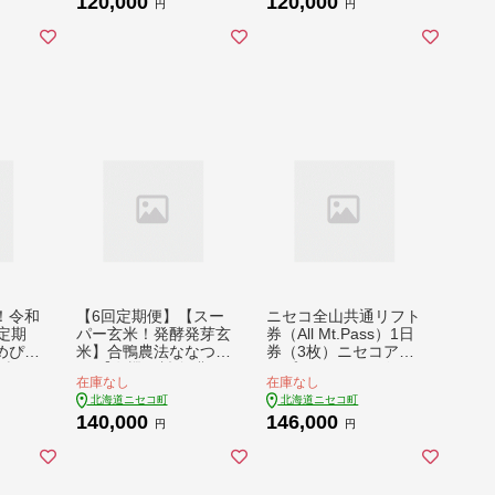
120,000
120,000
 正味
鑑定・米食味鑑定士鑑
kg(450g×4袋) 水田環
円
円
 水田環
定米【Yesclean加工
境鑑定・米食味鑑定士
鑑定士
品部門認定品】【311
鑑定米【Yesclean加
an農
3303】
工品部門認定品】【3
210
113003】
！令和
【6回定期便】【スー
ニセコ全山共通リフト
定期
パー玄米！発酵発芽玄
券（All Mt.Pass）1日
めぴり
米】合鴨農法ななつぼ
券（3枚）ニセコアン
精
し 【有機肥料/無農
ヌプリ・ニセコビレッ
在庫なし
在庫なし
無農
薬・無化学肥料･備蓄
ジ引換専用【350030
北海道ニセコ町
北海道ニセコ町
･備蓄
用】令和６年度米 1.8
2】
140,000
146,000
 正味
kg(450g×4袋) 水田環
円
円
) 水田
境鑑定・米食味鑑定士
味鑑定
鑑定米【Yesclean加
ean
工品部門認定品】【3
127
115601】