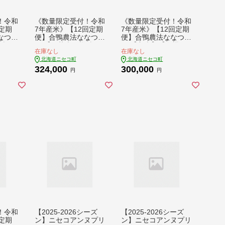
！令和
《数量限定受付！令和
《数量限定受付！令和
定期
7年産米》【12回定期
7年産米》【12回定期
なつぼ
便】合鴨農法ななつぼ
便】合鴨農法ななつぼ
精
し 【胚芽米仕様精
し 【玄米】【有機肥
在庫なし
在庫なし
無農
米】【有機肥料/無農
料/無農薬・無化学肥
北海道ニセコ町
北海道ニセコ町
･備蓄
薬・無化学肥料･備蓄
料･備蓄用】 令和7年
324,000
300,000
 正味
用】令和7年度米 正味
度米 5kg(1kg×5袋)
円
円
 水田環
5kg(1kg×5袋) 水田環
水田環境鑑定・米食味
鑑定士
境鑑定・米食味鑑定士
鑑定士鑑定米【Yescle
an農
鑑定米【Yesclean農
an農法認定品】【311
470
法認定品】【31148】
45】
！令和
【2025-2026シーズ
【2025-2026シーズ
定期
ン】ニセコアンヌプリ
ン】ニセコアンヌプリ