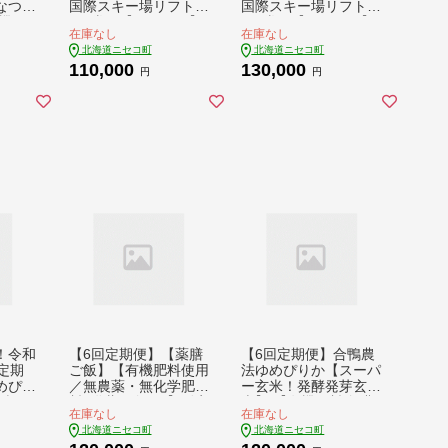
なつぼ
国際スキー場リフト券
国際スキー場リフト券
機肥
5日券 【1600702】
6日券 【1600802】
在庫なし
在庫なし
学肥
北海道ニセコ町
北海道ニセコ町
和7年
110,000
130,000
×10
円
円
定
米【Y
定品】
！令和
【6回定期便】【薬膳
【6回定期便】合鴨農
定期
ご飯】【有機肥料使用
法ゆめぴりか【スーパ
めぴり
／無農薬・無化学肥
ー玄米！発酵発芽玄
精
料･備蓄用向き･】鑑定
米】 【有機肥料/無農
在庫なし
在庫なし
無農
米の発芽三昧1.4kg
薬・無化学肥料･備蓄
北海道ニセコ町
北海道ニセコ町
･備蓄
（350g×4）水田環境
用】令和６年度米 1.8