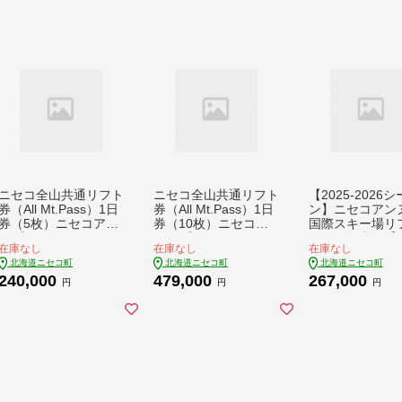
04】
ニセコ全山共通リフト
ニセコ全山共通リフト
【2025-2026
券（All Mt.Pass）1日
券（All Mt.Pass）1日
ン】ニセコアン
券（5枚）ニセコアン
券（10枚）ニセコア
国際スキー場リ
ヌプリ・ニセコビレッ
ンヌプリ・ニセコビレ
シーズン券 【16
在庫なし
在庫なし
在庫なし
ジ引換専用【350040
ッジ引換専用【35005
02】
北海道ニセコ町
北海道ニセコ町
北海道ニセコ町
2】
02】
240,000
479,000
267,000
円
円
円