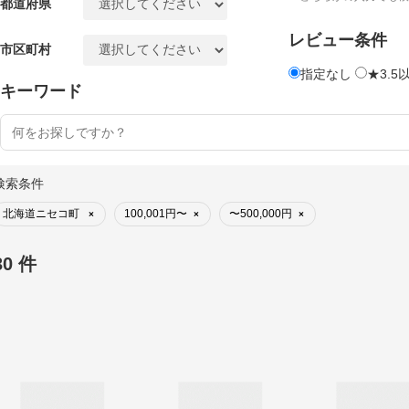
都道府県
レビュー条件
市区町村
指定なし
★3.5
キーワード
検索条件
北海道ニセコ町
100,001円〜
〜500,000円
×
×
×
30 件