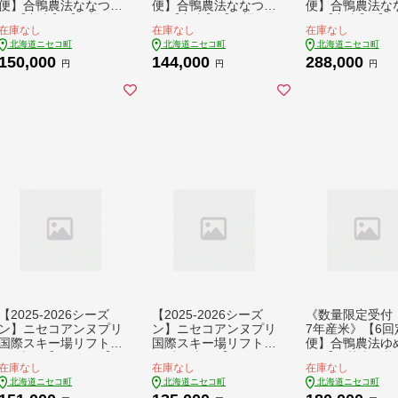
便】合鴨農法ななつぼ
便】合鴨農法ななつぼ
便】合鴨農法な
し 【玄米】【有機肥
し 【玄米】【有機肥
し 【玄米】【有
在庫なし
在庫なし
在庫なし
料/無農薬・無化学肥
料/無農薬・無化学肥
料/無農薬・無化
北海道ニセコ町
北海道ニセコ町
北海道ニセコ町
料･備蓄用】 令和7年
料･備蓄用】 令和7年
料･備蓄用】 令
150,000
144,000
288,000
度米 5kg(1kg×5袋)
度米 10kg(1kg×10
度米 10kg(1kg
円
円
円
水田環境鑑定・米食味
袋) 水田環境鑑定
袋) 水田環境鑑
鑑定士鑑定米【Yescle
米・米食味鑑定米【Y
米・米食味鑑定
an農法認定品】【311
esclean農法認定品】
esclean農法認
4402】
【3114902】
【3115002】
【2025-2026シーズ
【2025-2026シーズ
《数量限定受付
ン】ニセコアンヌプリ
ン】ニセコアンヌプリ
7年産米》【6回
国際スキー場リフト券
国際スキー場リフト券
便】合鴨農法ゆ
7日券 【1600902】
50時間券 【160100
か 【胚芽米仕様
在庫なし
在庫なし
在庫なし
2】
米】【有機肥料/
北海道ニセコ町
北海道ニセコ町
北海道ニセコ町
薬・無化学肥料