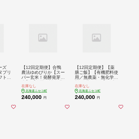
シーズ
【12回定期便】合鴨
【12回定期便】【薬
ヌプリ
農法ゆめぴりか【スー
膳ご飯】【有機肥料使
フト券
パー玄米！発酵発芽玄
用／無農薬・無化学肥
011
米】 【有機肥料/無農
料･備蓄用向き】鑑定
在庫なし
在庫なし
薬・無化学肥料･備蓄
米の発芽三昧1.4kg
北海道ニセコ町
北海道ニセコ町
用】令和６年度米 1.8
（350g×4）水田環境
240,000
240,000
kg(450g×4袋) 水田環
鑑定・米食味鑑定士鑑
円
円
境鑑定・米食味鑑定士
定米【Yesclean加工
鑑定米【Yesclean加
品部門認定品】【311
工品部門認定品】【3
3401】
113101】