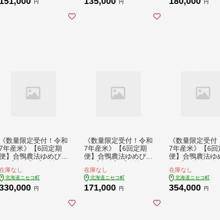
151,000
135,000
180,000
用】令和7年度米
円
円
円
5kg(1kg×5袋)
境鑑定・米食味
鑑定米【Yescle
法認定品】【311
4】
《数量限定受付！令和
《数量限定受付！令和
《数量限定受付
7年産米》【6回定期
7年産米》【6回定期
7年産米》【6回
便】合鴨農法ゆめぴり
便】合鴨農法ゆめぴり
便】合鴨農法ゆ
か 【玄米】【有機肥
か 【玄米】【有機肥
か 【胚芽米仕様
在庫なし
在庫なし
在庫なし
料/無農薬・無化学肥
料/無農薬・無化学肥
米】【有機肥料/
北海道ニセコ町
北海道ニセコ町
北海道ニセコ町
料･備蓄用】 令和7年
料･備蓄用】 令和7年
薬・無化学肥料
330,000
171,000
354,000
度米 10kg(1kg×10
度米 5kg(1kg×5袋)
用】令和7年度米
円
円
円
袋) 水田環境鑑定
水田環境鑑定・米食味
10kg(1kg×10袋
米・米食味鑑定米【Y
鑑定士鑑定米【Yescle
環境鑑定・米食
esclean農法認定品】
an農法認定品】【311
士鑑定米【Yescl
【3112404】
1804】
農法認定品】【31