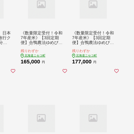
 日本
《数量限定受付！令和
《数量限定受付！令和
旅行ク
7年産米》【3回定期
7年産米》【3回定期
円分【4
便】合鴨農法ゆめぴり
便】合鴨農法ゆめぴり
か 【玄米】【有機肥
か 【胚芽米仕様精
残りわずか
残りわずか
料/無農薬・無化学肥
米】【有機肥料/無農
北海道ニセコ町
北海道ニセコ町
料･備蓄用】 令和7年
薬・無化学肥料･備蓄
165,000
177,000
度米 10kg(1kg×10
用】令和7年度米 正味
円
円
袋) 水田環境鑑定
10kg(1kg×10袋) 水田
米・米食味鑑定米【Y
環境鑑定・米食味鑑定
esclean農法認定品】
士鑑定米【Yesclean
【3112304】
農法認定品】【31126
04】