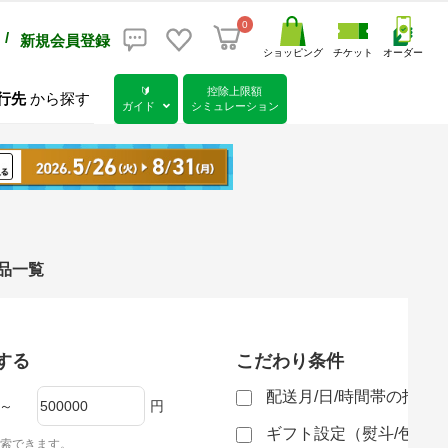
0
/
新規会員登録
ショッピング
チケット
オーダー
🔰
控除上限額
行先
から探す
ガイド
シミュレーション
礼品一覧
する
こだわり条件
配送月/日/時間帯の指定
～
円
ギフト設定（熨斗/包装
索できます。