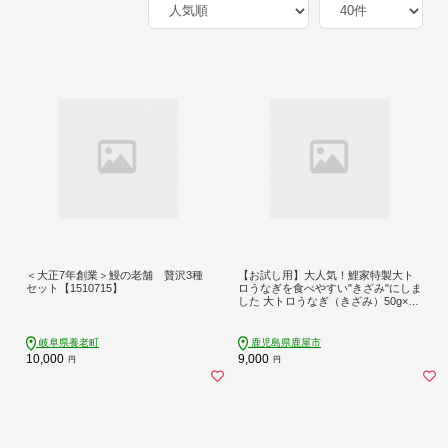
＜大正7年創業＞鰻の老舗 贅沢3種
【お試し用】大人気！鯉家特製大ト
セット【1510715】
ロうなぎを食べやすい"きざみ"にしま
した 大トロうなぎ（きざみ）50g×3
袋入 計150g KN040-019
岐阜県養老町
鹿児島県鹿屋市
10,000
9,000
円
円