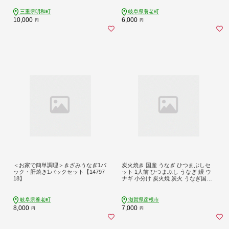
三重県明和町
岐阜県養老町
10,000
6,000
円
円
＜お家で簡単調理＞きざみうなぎ1パ
炭火焼き 国産 うなぎ ひつまぶしセ
ック・肝焼き1パックセット【14797
ット 1人前 ひつまぶし うなぎ 鰻 ウ
18】
ナギ 小分け 炭火焼 炭火 うなぎ国産
おすすめ 簡単調理 ギフト プレゼン
ト 滋賀 彦根 あゆの店きむら うなぎ
や源内
岐阜県養老町
滋賀県彦根市
8,000
7,000
円
円