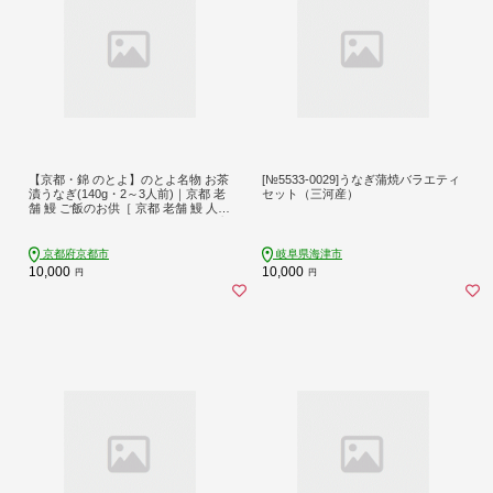
【京都・錦 のとよ】のとよ名物 お茶
[№5533-0029]うなぎ蒲焼バラエティ
漬うなぎ(140g・2～3人前)｜京都 老
セット（三河産）
舗 鰻 ご飯のお供［ 京都 老舗 鰻 人気
おすすめ グルメ おいしい ギフト プ
レゼント お取り寄せ 通販 送料無料
ふるさと納税 ］
京都府京都市
岐阜県海津市
10,000
10,000
円
円