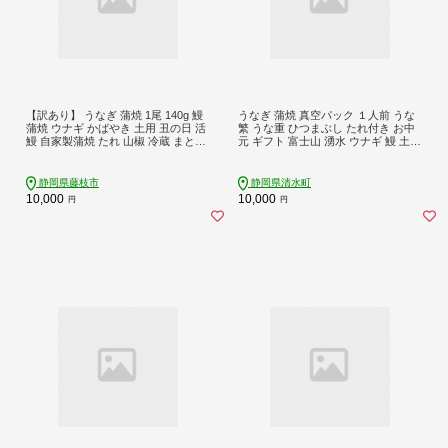
【訳あり】 うなぎ 蒲焼 1尾 140g 鰻
うなぎ 蒲焼 真空パック １人前 うな
蒲焼 ウナギ かばやき 土用 丑の日 活
繁 うな重 ひつまぶし たれ付き お中
鰻 自家製蒲焼 たれ 山椒 冷蔵 まとめ
元 ギフト 富士山 湧水 ウナギ 鰻 土用
買い 静岡県 藤枝 ふるさと人気
丑の日 個包装 人気 美味しい 小分け
静岡県
静岡県藤枝市
静岡県清水町
10,000
10,000
円
円