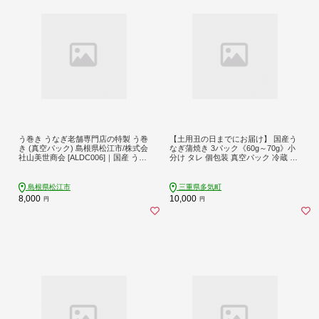
う巻き うなぎ老舗専門店の特製 う巻
【土用丑の日までにお届け】 国産う
き (真空パック) 島根県松江市/株式会
なぎ蒲焼き 3パック《60g～70g》小
社山美世商会 [ALDC006]｜国産 うな
分け タレ 個包装 真空パック 冷蔵 鰻
ぎ ウナギ 鰻 蒲焼き 国産 卵焼き 島根
鰻の蒲焼き ウナギ 土用丑の日 うな
松江 おすすめ 人気 鰻巻き 玉子焼き
重 うな丼 惣菜 うなぎ 三重県 多気町
だし巻き卵 魚 魚介 魚介類 海鮮 水産
UK-0107
島根県松江市
三重県多気町
加工品 おかず 惣菜 おつまみ 肴 ご当
8,000
10,000
円
円
地 グルメ お取り寄せ 美味しい おい
しい ギフト 贈り物 贈答 お祝い お誕
生日 母の日 父の日