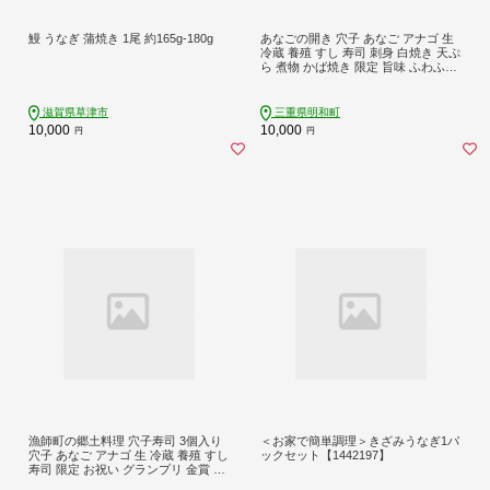
鰻 うなぎ 蒲焼き 1尾 約165g-180g
あなごの開き 穴子 あなご アナゴ 生
冷蔵 養殖 すし 寿司 刺身 白焼き 天ぷ
ら 煮物 かば焼き 限定 旨味 ふわふわ
I7
滋賀県草津市
三重県明和町
10,000
10,000
円
円
漁師町の郷土料理 穴子寿司 3個入り
＜お家で簡単調理＞きざみうなぎ1パ
穴子 あなご アナゴ 生 冷蔵 養殖 すし
ックセット【1442197】
寿司 限定 お祝い グランプリ 金賞 ３
人前 押し寿司 旨味 ふわふわ I57