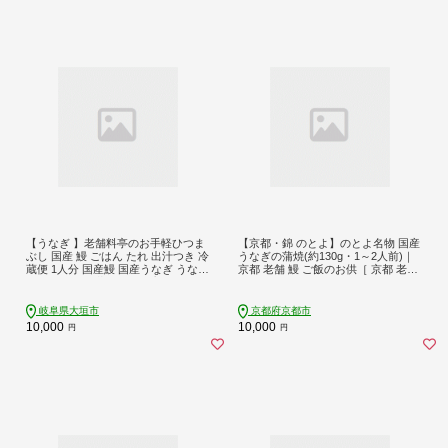
【うなぎ 】老舗料亭のお手軽ひつま
【京都・錦 のとよ】のとよ名物 国産
ぶし 国産 鰻 ごはん たれ 出汁つき 冷
うなぎの蒲焼(約130g・1～2人前)｜
蔵便 1人分 国産鰻 国産うなぎ うな重
京都 老舗 鰻 ご飯のお供［ 京都 老舗
ひつまぶし 冷蔵 ギフト プレゼント u
鰻 人気 おすすめ グルメ おいしい ギ
nagi 高級 厳選 温めるだけ 10000円 1
フト プレゼント お取り寄せ 通販 送
万円 料理店 玉子屋別館 玉辰楼 岐阜
料無料 ふるさと納税 ］
岐阜県大垣市
京都府京都市
県 大垣市
10,000
10,000
円
円