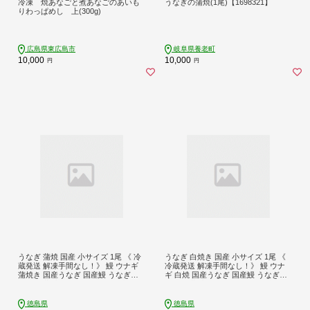
冷凍 焼あなごと煮あなごのあいも
うなぎの蒲焼(1尾)【1698321】
りわっぱめし 上(300g)
広島県東広島市
岐阜県養老町
10,000
10,000
円
円
うなぎ 蒲焼 国産 小サイズ 1尾 《 冷
うなぎ 白焼き 国産 小サイズ 1尾 《
蔵発送 解凍手間なし！》 鰻 ウナギ
冷蔵発送 解凍手間なし！》 鰻 ウナ
蒲焼き 国産うなぎ 国産鰻 うなぎ蒲
ギ 白焼 国産うなぎ 国産鰻 うなぎ白
焼き 冷蔵 土用 丑の日 父の日 小分け
焼き 冷蔵 土用 丑の日 父の日 小分け
徳島 魚市場 【GW・シルバーウィー
徳島 魚市場 【GW・シルバーウィー
ク・お盆・年末年始 の指定日は不
ク・お盆・年末年始 の指定日は不
徳島県
徳島県