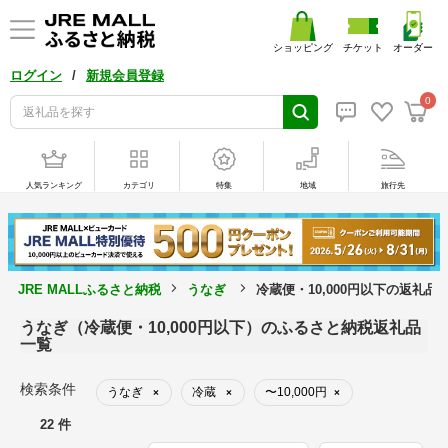
ショッピング
チケット
オーダー
/
ログイン
新規会員登録
0
人気ランキング
カテゴリ
特集
地域
旅行先
JRE MALLふるさと納税
うなぎ
冷蔵便・10,000円以下の返礼品
うなぎ（冷蔵便・10,000円以下）のふるさと納税返礼品
一覧
検索条件
うなぎ
冷蔵
〜10,000円
×
×
×
22 件