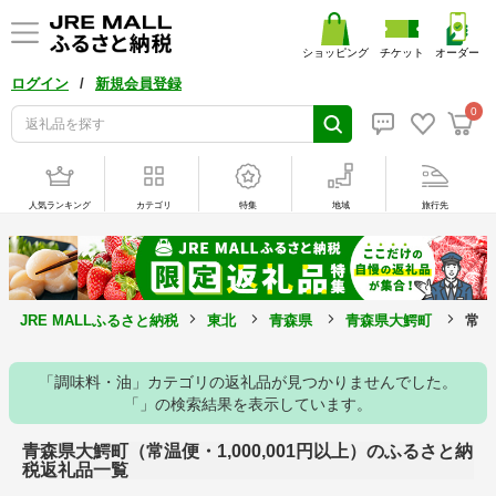
ショッピング
チケット
オーダー
/
ログイン
新規会員登録
0
人気ランキング
カテゴリ
特集
地域
旅行先
JRE MALLふるさと納税
東北
青森県
青森県大鰐町
常温
「調味料・油」カテゴリの返礼品が見つかりませんでした。
「」の検索結果を表示しています。
青森県大鰐町（常温便・1,000,001円以上）のふるさと納
税返礼品一覧