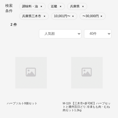
検索
調味料・油
近畿
兵庫県
×
×
×
条件
兵庫県三木市
10,001円〜
〜30,000円
×
×
×
2 件
ハーブソルト8個セット
M-119 【三木市×多可町】ハーブセッ
トと播州百日どり 冷凍もも肉・むね
肉セット1.2kg