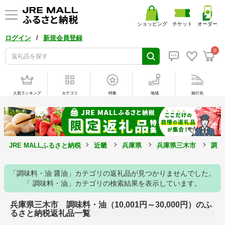
ショッピング
チケット
オーダー
/
ログイン
新規会員登録
0
人気ランキング
カテゴリ
特集
地域
旅行先
JRE MALLふるさと納税
近畿
兵庫県
兵庫県三木市
調味
「調味料・油 醤油」カテゴリの返礼品が見つかりませんでした。
「 調味料・油」カテゴリの検索結果を表示しています。
兵庫県三木市 調味料・油（10,001円～30,000円）のふ
るさと納税返礼品一覧