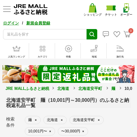
ショッピング
チケット
オーダー
/
ログイン
新規会員登録
0
人気ランキング
カテゴリ
特集
地域
旅行先
JRE MALLふるさと納税
北海道
北海道安平町
麺
10,0
北海道安平町 麺（10,001円～30,000円）のふるさと納
税返礼品一覧
検索
麺
北海道
北海道安平町
×
×
×
条件
10,001円〜
〜30,000円
×
×