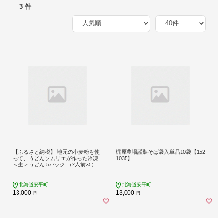
3 件
【ふるさと納税】 地元の小麦粉を使
梶原農場謹製そば袋入単品10袋【152
って、うどんソムリエが作った冷凍
1035】
＜生＞うどん 5パック （2人前×5）
北海道 安平町
北海道安平町
北海道安平町
13,000
13,000
円
円