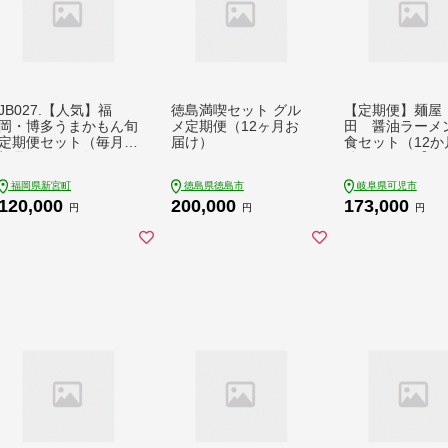
JB027.【人気】福
徳島満喫セット グル
【定期便】麺屋 
岡・博多うまかもん旬
メ定期便（12ヶ月お
田 醤油ラーメ
定期便セット（毎月返
届け）
食セット（12か
礼品発送／１年間）
続お届け）【005
【北海道・沖縄・離島
6】
福岡県新宮町
徳島県徳島市
岐阜県可児市
へ配送不可】【もつ
120,000
200,000
173,000
鍋・醤油味】【もつ
円
円
円
鍋・味噌味】【あまお
う】【辛子明太子】
【豚骨ラーメン】【元
気つくし】