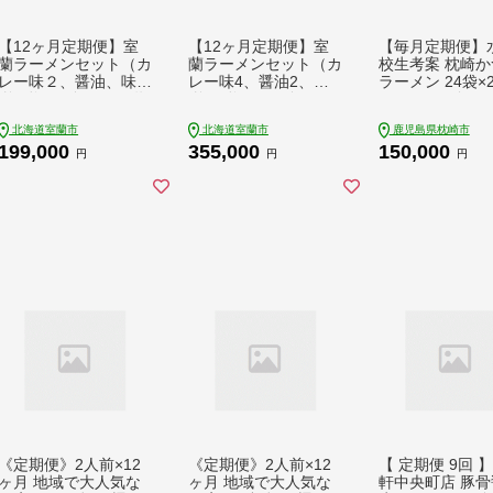
【12ヶ月定期便】室
【12ヶ月定期便】室
【毎月定期便】
蘭ラーメンセット（カ
蘭ラーメンセット（カ
校生考案 枕崎か
レー味２、醤油、味
レー味4、醤油2、味
ラーメン 24袋×
噌、塩）5食セット道
噌2、塩2）10食セッ
JJ15-0014全6
産小麦100％麺140g×
ト道産小麦100％麺14
送不可地域：離
北海道室蘭市
北海道室蘭市
鹿児島県枕崎市
5、自家製チャーシュ
0g×10、自家製チャー
【4083683】
199,000
355,000
150,000
ー付き MROA167
シュー付き MROA168
円
円
円
《定期便》2人前×12
《定期便》2人前×12
【 定期便 9回 
ヶ月 地域で大人気な
ヶ月 地域で大人気な
軒中央町店 豚骨