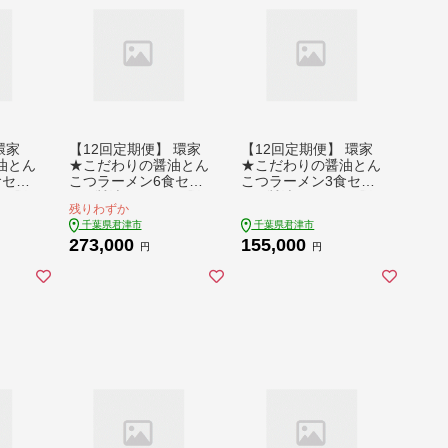
環家
【12回定期便】 環家
【12回定期便】 環家
油とん
★こだわりの醤油とん
★こだわりの醤油とん
食セッ
こつラーメン6食セッ
こつラーメン3食セッ
 豚
ト | 醤油 とんこつ 豚
ト | 醤油 とんこつ 豚
残りわずか
骨 らーめん 家系 冷凍
骨 らーめん 家系 冷凍
千葉県君津市
千葉県君津市
君津市
ラーメン 行列 君津市
ラーメン 行列 君津市
273,000
155,000
期 定
きみつ 千葉県 定期 定
きみつ 千葉県 定期 定
円
円
期便
期便