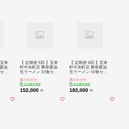
】宝来
【 定期便 5回 】宝来
【 定期便 6回 】宝来
醤油
軒中央町店 豚骨醤油
軒中央町店 豚骨醤油
食セッ
生ラーメン 10食セッ
生ラーメン 10食セッ
生ラー
ト | ラーメン 生ラー
ト | ラーメン 生ラー
残りわずか
残りわずか
豚骨ラ
メン 豚骨 醤油 豚骨ラ
メン 豚骨 醤油 豚骨ラ
大分県中津市
大分県中津市
ラー
ーメン とんこつラー
ーメン とんこつラー
152,000
182,000
ン 自
メン 醤油ラーメン 自
メン 醤油ラーメン 自
円
円
食 セ
家製 麺 生麺 10食 セ
家製 麺 生麺 10食 セ
分県産
ット ギフト 大分県産
ット ギフト 大分県産
県 中
九州産 定期 大分県 中
九州産 定期 大分県 中
津市
津市