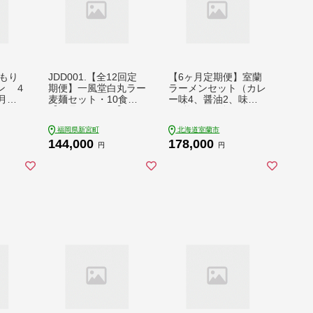
もり
JDD001.【全12回定
【6ヶ月定期便】室蘭
ン ４
期便】一風堂白丸ラー
ラーメンセット（カレ
月連
麦麺セット・10食
ー味4、醤油2、味噌
7-00
【豚骨ラーメン】
2、塩2）10食セット
道産小麦100％麺140g
福岡県新宮町
北海道室蘭市
×10、自家製チャーシ
144,000
178,000
ュー付き MROA166
円
円