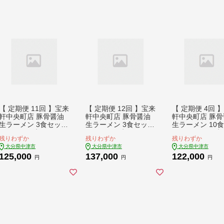
【 定期便 11回 】宝来
【 定期便 12回 】宝来
【 定期便 4回 
軒中央町店 豚骨醤油
軒中央町店 豚骨醤油
軒中央町店 豚骨
生ラーメン 3食セット
生ラーメン 3食セット
生ラーメン 10
| ラーメン 生ラーメン
| ラーメン 生ラーメン
ト | ラーメン 
残りわずか
残りわずか
残りわずか
豚骨 醤油 豚骨ラーメ
豚骨 醤油 豚骨ラーメ
メン 豚骨 醤油 
大分県中津市
大分県中津市
大分県中津市
ン とんこつラーメン
ン とんこつラーメン
ーメン とんこつ
125,000
137,000
122,000
醤油ラーメン 自家製
醤油ラーメン 自家製
メン 醤油ラーメ
円
円
円
麺 生麺 3食 セット ギ
麺 生麺 3食 セット ギ
家製 麺 生麺 10
フト 大分県産 九州産
フト 大分県産 九州産
ット ギフト 大
定期 大分県 中津市
定期 大分県 中津市
九州産 定期 大分
津市