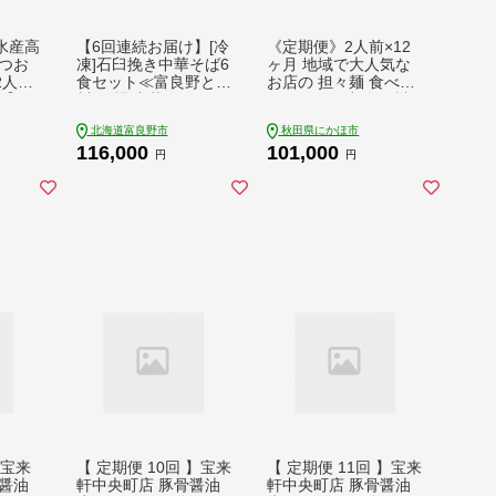
水産高
【6回連続お届け】[冷
《定期便》2人前×12
つお
凍]石臼挽き中華そば6
ヶ月 地域で大人気な
2人前
食セット≪富良野とみ
お店の 担々麺 食べ比
回【配
川≫(麺 中華そば そば
べセット（小分け 詰
島】
セット 北の国から ド
合せ ラーメン 生麺）
北海道富良野市
秋田県にかほ市
ラマ 北海道 富良野市
116,000
101,000
ふらの)
円
円
】宝来
【 定期便 10回 】宝来
【 定期便 11回 】宝来
醤油
軒中央町店 豚骨醤油
軒中央町店 豚骨醤油