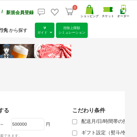
0
/
新規会員登録
ショッピング
チケット
オーダー
🔰
控除上限額
行先
から探す
ガイド
シミュレーション
する
こだわり条件
配送月/日/時間帯の指定
～
円
ギフト設定（熨斗/包装
索できます。