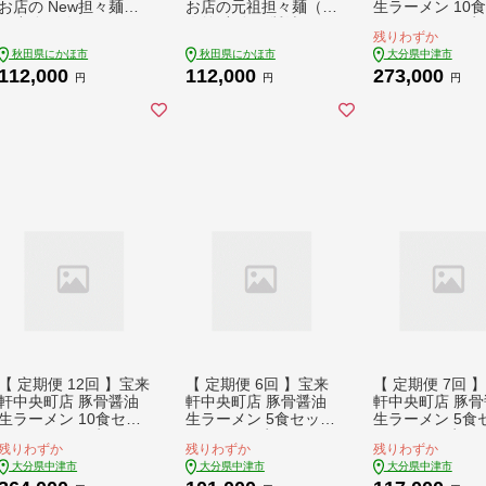
お店の New担々麺
お店の元祖担々麺（2
生ラーメン 10
（小分け 白湯ベース
人前 小分け 醤油ベー
ト | ラーメン 
残りわずか
ラーメン 生麺） 麺類
ス ラーメン 生麺） 麺
メン 豚骨 醤油 
秋田県にかほ市
秋田県にかほ市
大分県中津市
具材付き
類 具材付き
ーメン とんこつ
112,000
112,000
273,000
メン 醤油ラーメ
円
円
円
家製 麺 生麺 10
ット ギフト 大
九州産 定期 大分
津市
【 定期便 12回 】宝来
【 定期便 6回 】宝来
【 定期便 7回 
軒中央町店 豚骨醤油
軒中央町店 豚骨醤油
軒中央町店 豚骨
生ラーメン 10食セッ
生ラーメン 5食セット
生ラーメン 5食
ト | ラーメン 生ラー
| ラーメン 生ラーメン
| ラーメン 生ラ
残りわずか
残りわずか
残りわずか
メン 豚骨 醤油 豚骨ラ
豚骨 醤油 豚骨ラーメ
豚骨 醤油 豚骨
大分県中津市
大分県中津市
大分県中津市
ーメン とんこつラー
ン とんこつラーメン
ン とんこつラー