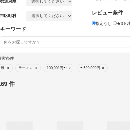
都道府県
レビュー条件
市区町村
指定なし
★3.5
キーワード
検索条件
麺
ラーメン
100,001円〜
〜500,000円
×
×
×
×
169 件