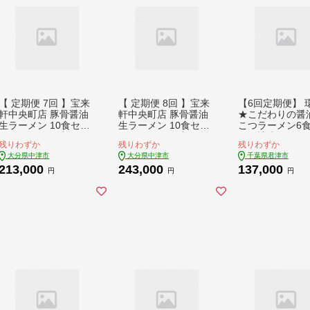
【 定期便 7回 】宝来
【 定期便 8回 】宝来
【6回定期便】 
軒中央町店 豚骨醤油
軒中央町店 豚骨醤油
★こだわりの醤
生ラーメン 10食セッ
生ラーメン 10食セッ
こつラーメン6
ト | ラーメン 生ラー
ト | ラーメン 生ラー
ト | 醤油 とんこつ
残りわずか
残りわずか
残りわずか
メン 豚骨 醤油 豚骨ラ
メン 豚骨 醤油 豚骨ラ
骨 らーめん 家系 冷凍
大分県中津市
大分県中津市
千葉県君津市
ーメン とんこつラー
ーメン とんこつラー
ラーメン 行列 
213,000
243,000
137,000
メン 醤油ラーメン 自
メン 醤油ラーメン 自
きみつ 千葉県 定
円
円
円
家製 麺 生麺 10食 セ
家製 麺 生麺 10食 セ
期便
ット ギフト 大分県産
ット ギフト 大分県産
九州産 定期 大分県 中
九州産 定期 大分県 中
津市
津市