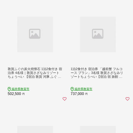
敦賀ふぐの炭火焼懐石 1泊2食付き 宿
1泊2食付き 宿泊券 「越前蟹 フルコ
泊券 4名様｜敦賀さざなみリゾート
ース プラン」3名様 敦賀さざなみリ
ちょうべい 【宿泊 敦賀 河豚 ふぐ 敦
ゾートちょうべい【宿泊 宿 旅館 ホ
賀ふぐ 宿 旅館 ホテル 旅行 トラベ
テル 旅行 トラベル 敦賀 蟹 カニ 越前
ル】【敦賀市ふるさと納税】[005-a0
蟹 炭火焼】【敦賀市ふるさと納税】
22]
[005-a017]
福井県敦賀市
福井県敦賀市
502,500
737,000
円
円