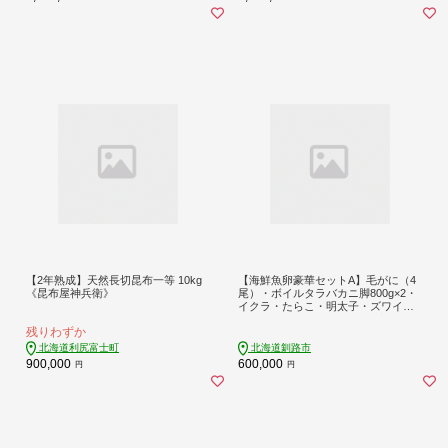
【2年熟成】天然長切昆布一等 10kg
【海鮮魚卵豪華セットA】毛がに（4
《昆布屋神兵衛》
尾）・ボイルタラバカニ脚800g×2・
イクラ・たらこ・明太子・ズワイ蟹
ポーション・ホタテ玉冷凍 毛がに _F
残りわずか
5F-0195
北海道利尻富士町
北海道釧路市
900,000
600,000
円
円