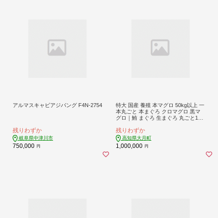
アルマスキャビアジパング F4N-2754
特大 国産 養殖 本マグロ 50kg以上 一
本丸ごと 本まぐろ クロマグロ 黒マ
グロ｜鮪 まぐろ 生まぐろ 丸ごと1本
鮮魚 生食用 高級海鮮 贅沢グルメ 刺
残りわずか
残りわずか
身 寿司 パーティー 業務用 イベント
解体ショー 限定数量 飲食店 高知県
岐阜県中津川市
高知県大月町
大月町産
750,000
1,000,000
円
円