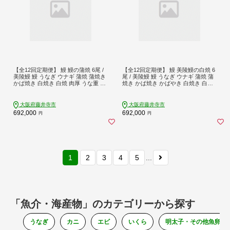
【全12回定期便】 鰻 鰻の蒲焼 6尾 /
【全12回定期便】 鰻 美陵鰻の白焼 6
美陵鰻 鰻 うなぎ ウナギ 蒲焼 蒲焼き
尾 / 美陵鰻 鰻 うなぎ ウナギ 蒲焼 蒲
かば焼き 白焼き 白焼 肉厚 うな重 う
焼き かば焼き かばやき 白焼き 白焼
な丼 ひつまぶし おかず タレ 山椒 国
肉厚 うな重 うな丼 惣菜 おかず 山椒
産 スタミナ 土用 丑の日 土用の丑の
国産 スタミナ 土用 丑の日 ギフト /
日 贈答 贈り物 ギフト / 大阪府藤井寺
大阪府藤井寺市/(株)れいわ水産 [BLA
大阪府藤井寺市
大阪府藤井寺市
市/(株)れいわ水産 [BLAL021]
L041]
692,000
692,000
円
円
1
2
3
4
5
...
「魚介・海産物」のカテゴリーから探す
うなぎ
カニ
エビ
いくら
明太子・その他魚卵