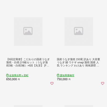
【6回定期便】こだわりの国産うなぎ
国産うなぎ蒲焼 150尾 訳あり 大容量
蒲焼・白焼 計6枚セット（うなぎ蒲
うなぎ 鰻 ウナギ unagi 蒲焼 国産 人
焼3枚・白焼3枚）×6回【丸安】 [FAD
気 ランキング わけあり 簡単調理 冷
011]
凍 簡易包装 お歳暮 お中元 土用の丑
の日 丑の日 ギフト お取り寄せ タレ
付 山椒 おすすめ うなぎのカネナカ
佐賀県吉野ヶ里町
愛知県豊橋市
ブランド 愛知県 豊橋市
650,000
750,000
円
円