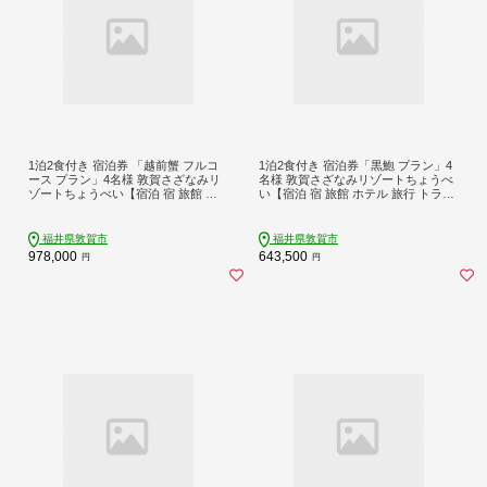
1泊2食付き 宿泊券 「越前蟹 フルコ
1泊2食付き 宿泊券「黒鮑 プラン」4
ース プラン」4名様 敦賀さざなみリ
名様 敦賀さざなみリゾートちょうべ
ゾートちょうべい【宿泊 宿 旅館 ホ
い【宿泊 宿 旅館 ホテル 旅行 トラベ
テル 旅行 トラベル 敦賀 蟹 カニ 越前
ル 敦賀 あわび 鮑 黒アワビ 黒鮑 炭火
蟹 炭火焼】【敦賀市ふるさと納税】
焼 懐石】【敦賀市ふるさと納税】[00
[005-a018]
5-a014]
福井県敦賀市
福井県敦賀市
978,000
643,500
円
円