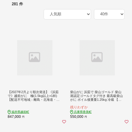
281 件
【2027年2月より順次発送】《浜茹
柴山がに 浜茹で 柴山ゴールド 柴山
で》越前がに 極(1.5kg以上×1杯)
港認定ゴールドタグ付き 最高級柴山
【配送不可地域：離島・北海道・沖
がに ボイル後重量1.25kg 冷蔵 【令
縄】【1737593】
和8年11月中旬以降発送予定】 国産
残りわずか
かにすき ボイル カニ かに 蟹 新鮮 お
すすめ 返礼品 兵庫県 香美町 香住 カ
福井県越前町
兵庫県香美町
ネニ 06-03
847,000
550,000
円
円