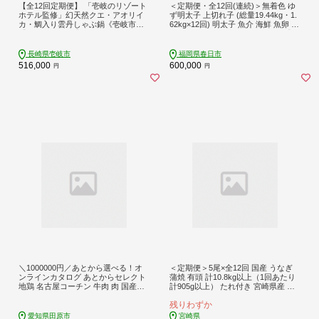
【全12回定期便】 「壱岐のリゾート
＜定期便・全12回(連続)＞無着色 ゆ
ホテル監修」幻天然クエ・アオリイ
ず明太子 上切れ子 (総量19.44kg・1.
カ・鯛入り雲丹しゃぶ鍋《壱岐市》
62kg×12回) 明太子 魚介 海鮮 魚卵 柚
【みやげ処 縁由】 [JBJ042] 500000
子 ゆず 切れ子＜離島配送不可＞【ks
500000円 50万円
g1425】
長崎県壱岐市
福岡県春日市
516,000
600,000
円
円
＼1000000円／あとから選べる！オ
＜定期便＞5尾×全12回 国産 うなぎ
ンラインカタログ あとからセレクト
蒲焼 有頭 計10.8kg以上（1回あたり
地鶏 名古屋コーチン 牛肉 肉 国産牛
計905g以上） たれ付き 宮崎県産 鰻
田原ポーク 豚肉 いちご メロン 選べ
中村商店
残りわずか
る しらす うなぎ カタログ 定期便 特
産品 グルメ 田原市
愛知県田原市
宮崎県