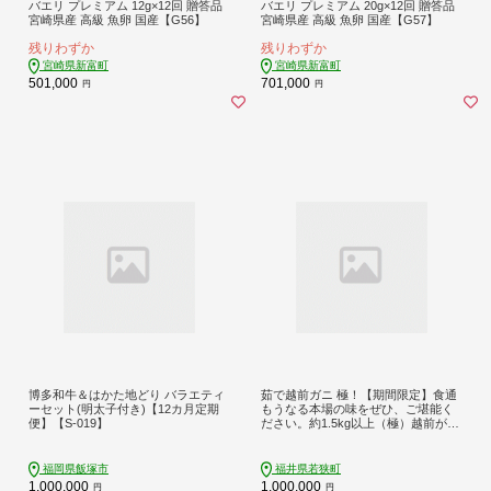
バエリ プレミアム 12g×12回 贈答品
バエリ プレミアム 20g×12回 贈答品
宮崎県産 高級 魚卵 国産【G56】
宮崎県産 高級 魚卵 国産【G57】
残りわずか
残りわずか
宮崎県新富町
宮崎県新富町
501,000
701,000
円
円
博多和牛＆はかた地どり バラエティ
茹で越前ガニ 極！【期間限定】食通
ーセット(明太子付き)【12カ月定期
もうなる本場の味をぜひ、ご堪能く
便】【S-019】
ださい。約1.5kg以上（極）越前がに
越前かに 越前カニ カニ ボイルガニ
ずわい蟹 ずわいガニ ズワイガニ 蟹
福岡県飯塚市
福井県若狭町
1,000,000
1,000,000
円
円