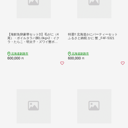
【海鮮魚卵豪華セットD】毛がに（4
特選!! 北海道かにパーティーセット
尾）・ボイルタラバ脚1.0kg×2・イク
ふるさと納税 かに 蟹 _F4F-5321
ラ・たらこ・明太子・ズワイ蟹ポー
ション・ホタテ玉冷凍 _F4F-8684
北海道釧路市
北海道釧路市
600,000
600,000
円
円