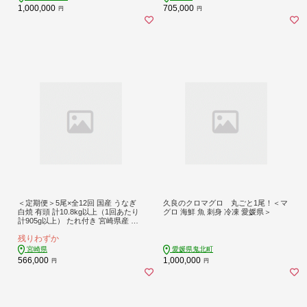
1,000,000
705,000
円
円
＜定期便＞5尾×全12回 国産 うなぎ
久良のクロマグロ 丸ごと1尾！＜マ
白焼 有頭 計10.8kg以上（1回あたり
グロ 海鮮 魚 刺身 冷凍 愛媛県＞
計905g以上） たれ付き 宮崎県産 鰻
中村商店
残りわずか
宮崎県
愛媛県鬼北町
566,000
1,000,000
円
円