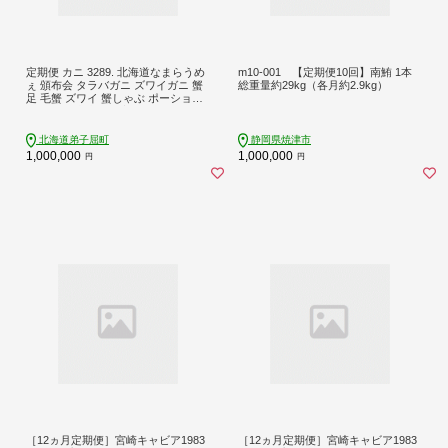
定期便 カニ 3289. 北海道なまらうめ
m10-001 【定期便10回】南鮪 1本
ぇ 頒布会 タラバガニ ズワイガニ 蟹
総重量約29kg（各月約2.9kg）
足 毛蟹 ズワイ 蟹しゃぶ ポーション
いくら 醤油漬け 帆立 玉冷 干し貝柱
海鮮 1000000円 北海道 弟子屈町
北海道弟子屈町
静岡県焼津市
1,000,000
1,000,000
円
円
［12ヵ月定期便］宮崎キャビア1983
［12ヵ月定期便］宮崎キャビア1983