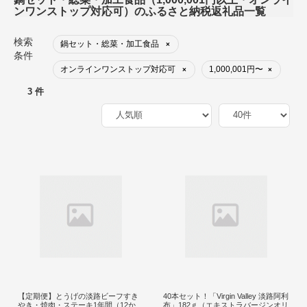
ンワンストップ対応可）のふるさと納税返礼品一覧
検索
鍋セット・総菜・加工食品
×
条件
オンラインワンストップ対応可
1,000,001円〜
×
×
3 件
【定期便】とうげの淡路ビーフすき
40本セット！「Virgin Valley 淡路阿利
やき・焼肉・ステーキ1年間（12か
布」182ｇ（エキストラバージンオリ