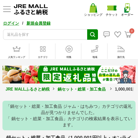
ショッピング
チケット
オーダー
/
ログイン
新規会員登録
0
人気ランキング
カテゴリ
特集
地域
旅行先
JRE MALLふるさと納税
鍋セット・総菜・加工食品
1,000,
「鍋セット・総菜・加工食品 ジャム・はちみつ」カテゴリの返礼
品が見つかりませんでした。
「 鍋セット・総菜・加工食品」カテゴリの検索結果を表示してい
ます。
鍋セット・総菜・加工食品（1,000,001円以上・オンライ