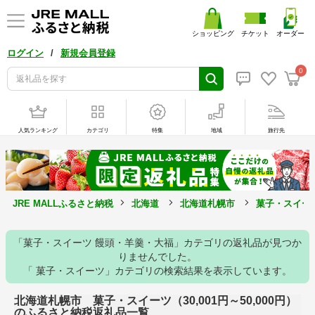
ショッピング
チケット
オーダー
/
ログイン
新規会員登録
0
人気ランキング
カテゴリ
特集
地域
旅行先
JRE MALLふるさと納税
北海道
北海道札幌市
菓子・スイー
「菓子・スイーツ 饅頭・羊羹・大福」カテゴリの返礼品が見つか
りませんでした。
「 菓子・スイーツ」カテゴリの検索結果を表示しています。
北海道札幌市 菓子・スイーツ（30,001円～50,000円）
のふるさと納税返礼品一覧