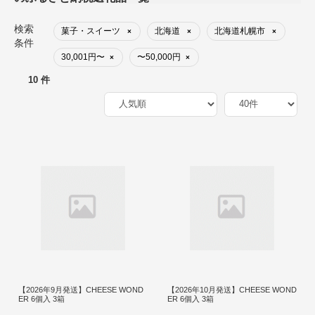
検索
菓子・スイーツ
北海道
北海道札幌市
×
×
×
条件
30,001円〜
〜50,000円
×
×
10 件
【2026年9月発送】CHEESE WOND
【2026年10月発送】CHEESE WOND
ER 6個入 3箱
ER 6個入 3箱