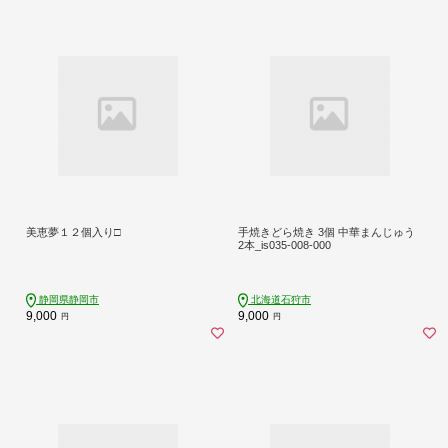
美恵夢１２個入り□
手焼きどら焼き 3個 中華まんじゅう
2本_is035-008-000
静岡県静岡市
北海道石狩市
9,000
9,000
円
円