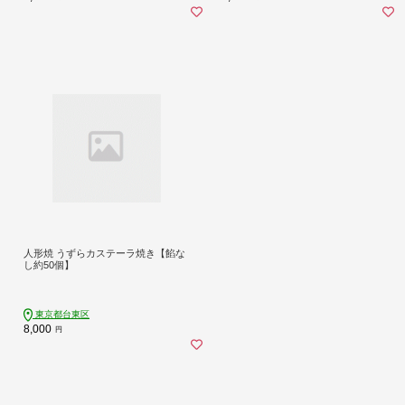
人形焼 うずらカステーラ焼き【餡な
し約50個】
東京都台東区
8,000
円