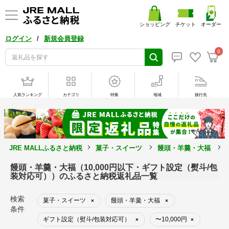
ショッピング
チケット
オーダー
/
ログイン
新規会員登録
0
人気ランキング
カテゴリ
特集
地域
旅行先
JRE MALLふるさと納税
菓子・スイーツ
饅頭・羊羹・大福
饅頭・羊羹・大福（10,000円以下・ギフト設定（熨斗/包
装対応可））のふるさと納税返礼品一覧
検索
菓子・スイーツ
饅頭・羊羹・大福
×
×
条件
ギフト設定（熨斗/包装対応可）
〜10,000円
×
×