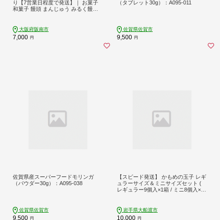
り【7営業日程度で発送】｜ お菓子
（タブレット30g）：A095-011
和菓子 饅頭 まんじゅう みるく饅頭
スイーツ おやつ 大阪府 阪南市
大阪府阪南市
佐賀県佐賀市
7,000
9,500
円
円
佐賀県産スーパーフードモリンガ
【スピード発送】 かもめの玉子 レギ
（パウダー30g）：A095-038
ュラーサイズ＆ミニサイズセット (
レギュラー9個入×1箱 / ミニ8個入×1
箱 )
佐賀県佐賀市
岩手県大船渡市
9,500
10,000
円
円