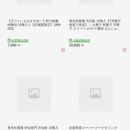
【ギフトにもおすすめ！】町の銘菓
青木松風庵 月化粧 16個入【7営業日
峠饅頭 15個入り【石瀧製菓店】 [IBM
程度で発送】｜ お菓子 和菓子 洋菓
003]
子 スイーツ おやつ 饅頭 まんじゅう
みるく饅頭
佐賀県白石町
大阪府阪南市
7,000
10,000
円
円
青木松風庵 伊右衛門 月化粧 10個入
佐賀県産スーパーフードモリンガ