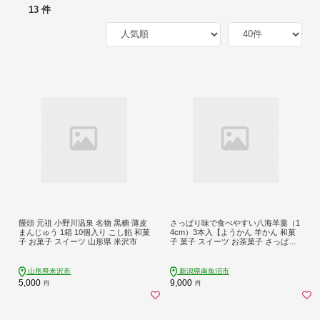
13 件
饅頭 元祖 小野川温泉 名物 黒糖 薄皮
さっぱり味で食べやすい八海羊羹（1
まんじゅう 1箱 10個入り こし餡 和菓
4cm）3本入【ようかん 羊かん 和菓
子 お菓子 スイーツ 山形県 米沢市
子 菓子 スイーツ お茶菓子 さっぱり
食べやすい 贈り物 やわらかい】
山形県米沢市
新潟県南魚沼市
5,000
9,000
円
円