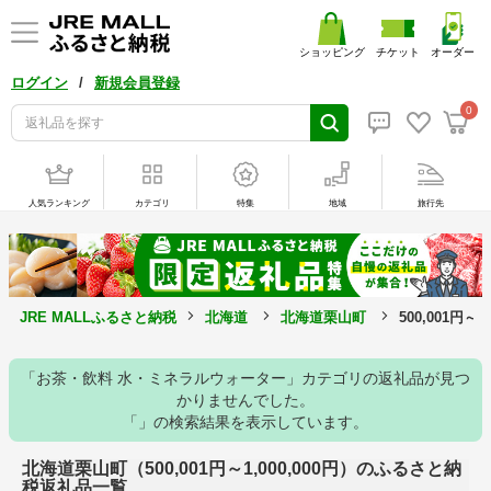
ショッピング
チケット
オーダー
/
ログイン
新規会員登録
0
人気ランキング
カテゴリ
特集
地域
旅行先
JRE MALLふるさと納税
北海道
北海道栗山町
500,001円～
「お茶・飲料 水・ミネラルウォーター」カテゴリの返礼品が見つ
かりませんでした。
「」の検索結果を表示しています。
北海道栗山町（500,001円～1,000,000円）のふるさと納
税返礼品一覧