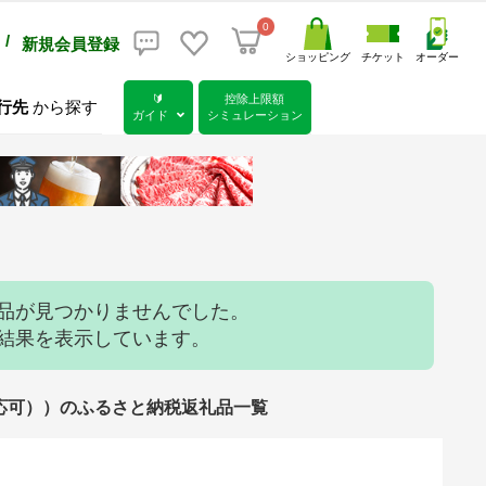
0
/
新規会員登録
ショッピング
チケット
オーダー
🔰
控除上限額
行先
から探す
ガイド
シミュレーション
礼品が見つかりませんでした。
索結果を表示しています。
装対応可））のふるさと納税返礼品一覧