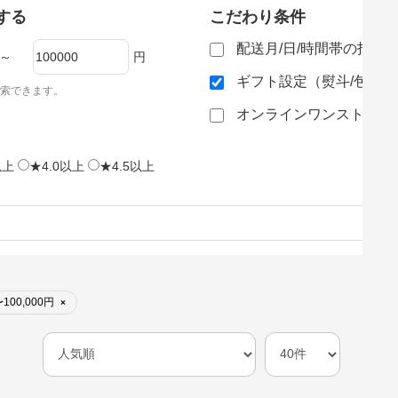
する
こだわり条件
配送月/日/時間帯の指定
～
円
ギフト設定（熨斗/包装
索できます。
オンラインワンストップ
以上
★4.0以上
★4.5以上
100,000円
×