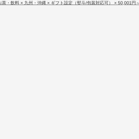
お茶・飲料 × 九州・沖縄 × ギフト設定（熨斗/包装対応可） × 50,001円～1