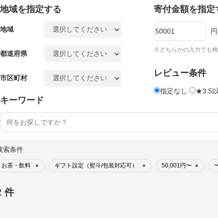
地域を指定する
寄付金額を指定
地域
円
※どちらかの入力でも検
都道府県
レビュー条件
市区町村
指定なし
★3.5
キーワード
検索条件
お茶・飲料
ギフト設定（熨斗/包装対応可）
50,001円〜
〜
×
×
×
2 件