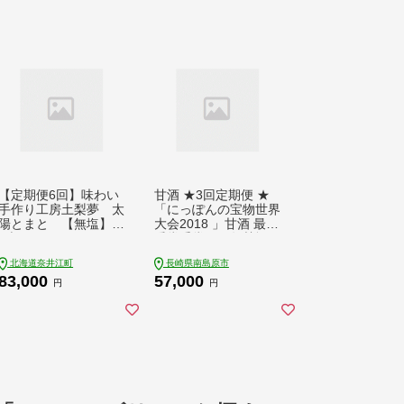
【定期便6回】味わい
甘酒 ★3回定期便 ★
手作り工房土梨夢 太
「にっぽんの宝物世界
陽とまと 【無塩】
大会2018 」甘酒 最優
3本セット
秀賞受賞！百年甘酒 3
70g×5本入り / 甘酒 生
北海道奈井江町
長崎県南島原市
甘酒 酵素甘酒 健康甘
83,000
57,000
酒 なまあまざけ 酵素
円
円
米 長崎産あまざけ 無
添加 米麹 あまざけ あ
ま酒 砂糖不使用 贈答
ギフト セット / 南島
原市 / 酒蔵吉田屋 [SAI
021]