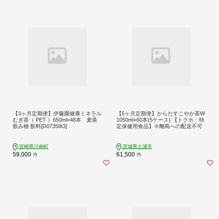
【3ヶ月定期便】伊藤園健康ミネラル
【5ヶ月定期便】からだすこやか茶W
むぎ茶（ PET ）650ml×48本 麦茶
1050ml×60本(5ケース) 【トクホ：特
飲み物 飲料[D07358t3]
定保健用食品】※離島への配送不可
宮崎県川南町
茨城県土浦市
59,000
61,500
円
円