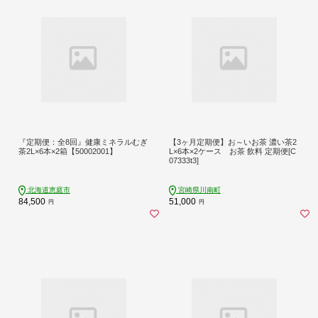
『定期便：全8回』健康ミネラルむぎ
【3ヶ月定期便】お～いお茶 濃い茶2
茶2L×6本×2箱【50002001】
L×6本×2ケース お茶 飲料 定期便[C
07333t3]
北海道恵庭市
宮崎県川南町
84,500
51,000
円
円