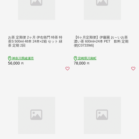
お茶 定期便 2ヶ月 伊右衛門 特茶 特
【6ヶ月定期便】伊藤園 お～いお茶
茶S 500ml 48本 24本×2箱 セット 緑
濃い茶 600ml×24本 PET 飲料 定期
茶 定期 2回
便[C07339t6]
神奈川県綾瀬市
宮崎県川南町
56,000
78,000
円
円