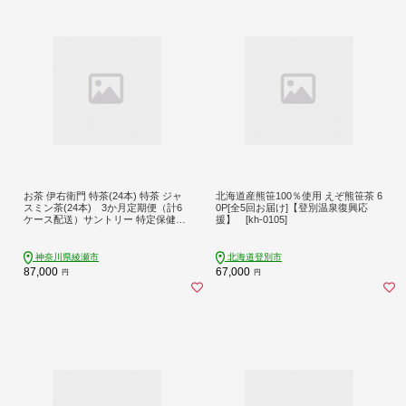
お茶 伊右衛門 特茶(24本) 特茶 ジャ
北海道産熊笹100％使用 えぞ熊笹茶 6
スミン茶(24本) 3か月定期便（計6
0P[全5回お届け]【登別温泉復興応
ケース配送）サントリー 特定保健用
援】 [kh-0105]
食品 トクホ 緑茶 ペットボトル 500
茶 日本茶 国産 飲料 飲み物 ドリンク
ペットボトル飲料 箱 ケース 神奈川
神奈川県綾瀬市
北海道登別市
神奈川県 綾瀬市
87,000
67,000
円
円