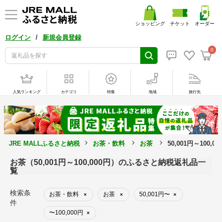
ショッピング
チケット
オーダー
/
ログイン
新規会員登録
0
人気ランキング
カテゴリ
特集
地域
旅行先
JRE MALLふるさと納税
お茶・飲料
お茶
50,001円～100
お茶（50,001円～100,000円）のふるさと納税返礼品一
覧
検索条
お茶・飲料
お茶
50,001円〜
×
×
×
件
〜100,000円
×