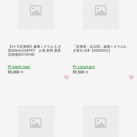
【6ケ月定期便】健康ミネラル むぎ
『定期便：全12回』健康ミネラルむ
茶650ml×24本PET お茶 飲料 麦茶
ぎ茶2L×6本【50001501】
定期便[D07357t6]
宮崎県川南町
北海道恵庭市
65,000
65,500
円
円