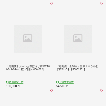
【定期便】お～いお茶ほうじ茶 PET6
『定期便：全10回』健康ミネラルむ
00ml×24本(1箱)×6回 [sf066-022]
ぎ茶2L×6本【50001301】
静岡県富士市
北海道恵庭市
100,000
54,500
円
円