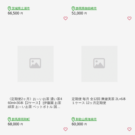
日本初の機能性表示食品の無糖茶で
す。ほどよい渋みとすっきり飲みや
茨城県土浦市
静岡県御前崎市
すい味わいです。 ※離島への配送不
66,500
51,000
円
円
可
《定期便2ヶ月》お～いお茶 濃い茶4
定期便 毎月 全12回 爽健美茶 2L×6本
60ml×30本【2ケース】 [伊藤園 お茶
１ケース 12ヶ月定期便
緑茶 お～いお茶 ペットボトル 国産
まとめ買い]
群馬県明和町
和歌山県海南市
68,000
60,000
円
円