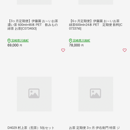
【3ヶ月定期便】伊藤園 お～いお茶
【6ヶ月定期便】伊藤園 お～いお茶
濃い茶 600ml×48本 PET 飲みもの
緑茶600ml×24本 PET 定期便 飲料[C
緑茶 お茶[C07340t3]
07337t6]
宮崎県川南町
宮崎県川南町
69,000
78,000
円
円
D4029 村上茶（煎茶）5缶セット
お茶 定期便 3ヶ月 伊右衛門 特茶 ジ