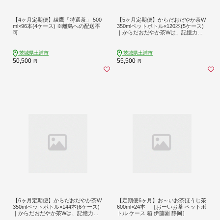
【4ヶ月定期便】綾鷹「特選茶」 500
【5ヶ月定期便】からだおだやか茶W
ml×96本(4ケース) ※離島への配送不
350mlペットボトル×120本(5ケース)
可
｜からだおだやか茶Wは、記憶力や
血圧が気になる方におすすめする、
日本初の機能性表示食品の無糖茶で
す。ほどよい渋みとすっきり飲みや
茨城県土浦市
茨城県土浦市
すい味わいです。 ※離島への配送不
50,500
55,500
円
円
可
【6ヶ月定期便】からだおだやか茶W
【定期便6ヶ月】お～いお茶ほうじ茶
350mlペットボトル×144本(6ケース)
600ml×24本 ［おーいお茶 ペットボ
｜からだおだやか茶Wは、記憶力や
トル ケース 箱 伊藤園 静岡］
血圧が気になる方におすすめする、