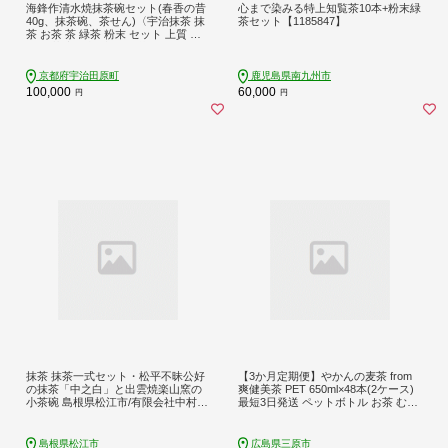
海鋒作清水焼抹茶碗セット(春香の昔
心まで染みる特上知覧茶10本+粉末緑
40g、抹茶碗、茶せん)〈宇治抹茶 抹
茶セット【1185847】
茶 お茶 茶 緑茶 粉末 セット 上質 茶
道 抹茶碗 飲料 木箱 工芸品 日用品〉
飲料類
京都府宇治田原町
鹿児島県南九州市
100,000
60,000
円
円
抹茶 抹茶一式セット・松平不昧公好
【3か月定期便】やかんの麦茶 from
の抹茶「中之白」と出雲焼楽山窯の
爽健美茶 PET 650ml×48本(2ケース)
小茶碗 島根県松江市/有限会社中村茶
最短3日発送 ペットボトル お茶 むぎ
舗 ALBP002 ｜ 茶道具 茶道 陶器 焼き
茶 飲料 カフェインゼロ 箱買い まと
物 ギフト プレゼント 贈り物 抹茶茶
め買い 防災 備蓄 014111
碗 楽山焼セット 島根 松江 おすすめ
島根県松江市
広島県三原市