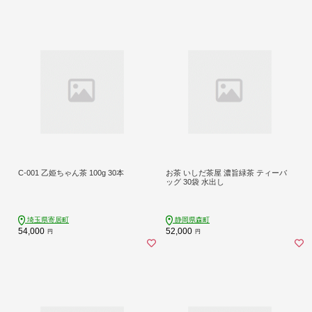
C-001 乙姫ちゃん茶 100g 30本
お茶 いしだ茶屋 濃旨緑茶 ティーバ
ッグ 30袋 水出し
埼玉県寄居町
静岡県森町
54,000
52,000
円
円