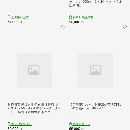
ャスミン 500ml×48本 2ケース トクホ
定期 3回
新潟県村上市
神奈川県綾瀬市
57,000
90,000
円
円
お茶 定期便 2ヶ月 伊右衛門 特茶 ジ
【定期便】お～いお茶濃い茶 PET2L
ャスミン 500ml × 48本(2ケース) サン
×6本(1箱)×6回 [sf066-014]
トリー 特定保健用食品 トクホ ジャ
スミン茶 ジャスミンティー ペットボ
トル 500 茶 トクホ茶 飲料 飲み物 ド
リンク ペットボトル飲料 防災備蓄
神奈川県綾瀬市
静岡県富士市
脂肪 体脂肪 減らす 定期 2回
60,000
68,000
円
円