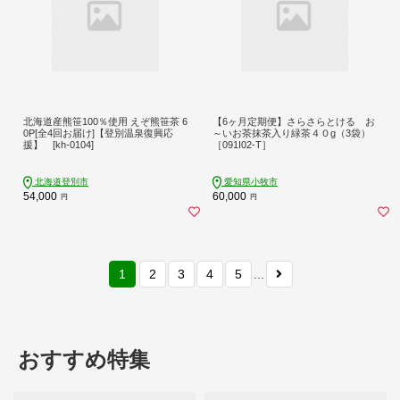
北海道産熊笹100％使用 えぞ熊笹茶 6
【6ヶ月定期便】さらさらとける お
0P[全4回お届け]【登別温泉復興応
～いお茶抹茶入り緑茶４０g（3袋）
援】 [kh-0104]
［091I02-T］
北海道登別市
愛知県小牧市
54,000
60,000
円
円
1
2
3
4
5
...
おすすめ特集