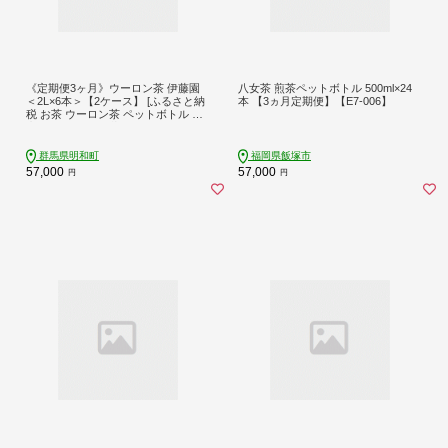
《定期便3ヶ月》ウーロン茶 伊藤園
八女茶 煎茶ペットボトル 500ml×24
＜2L×6本＞【2ケース】 [ふるさと納
本 【3ヵ月定期便】【E7-006】
税 お茶 ウーロン茶 ペットボトル 国
産 まとめ買い 伊藤園]
群馬県明和町
福岡県飯塚市
57,000
57,000
円
円