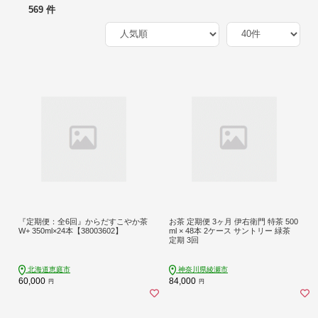
569 件
『定期便：全6回』からだすこやか茶
お茶 定期便 3ヶ月 伊右衛門 特茶 500
W+ 350ml×24本【38003602】
ml × 48本 2ケース サントリー 緑茶
定期 3回
北海道恵庭市
神奈川県綾瀬市
60,000
84,000
円
円