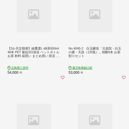
【3か月定期便】綾鷹濃い緑茶650ml
No.4045-2 白玉醸造「元老院・白玉
48本 PET 最短3日発送 ペットボトル
の露・天誅（1升瓶）」焼酎6本 お茶
お茶 飲料 箱買い まとめ買い 防災 備
割りセット
蓄 014115
広島県三原市
鹿児島県錦江町
54,000
53,000
円
円