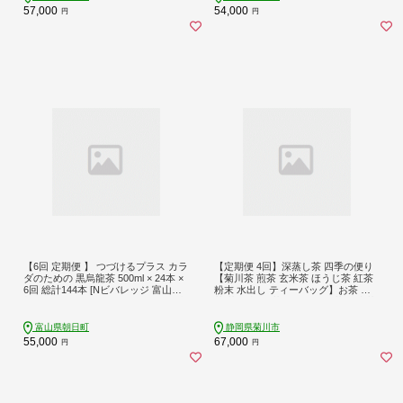
人気 ランキング 高評価 不昧公 中之
57,000
54,000
円
円
白 出雲焼 伝統工芸 和食器 抹茶セッ
ト 趣味 習い事 お点前 自宅で茶道 初
心者向け 陶芸 贈答品 内祝い 記念品
抹茶一式セット
【6回 定期便 】 つづけるプラス カラ
【定期便 4回】深蒸し茶 四季の便り
ダのための 黒烏龍茶 500ml × 24本 ×
【菊川茶 煎茶 玄米茶 ほうじ茶 紅茶
6回 総計144本 [Nビバレッジ 富山県
粉末 水出し ティーバッグ】お茶 緑
朝日町 34310201] ペットボトル 烏龍
茶 茶 飲料 お茶パック 静岡茶 日本茶
茶 ウーロン茶 1ケース 500ml
茶葉 水出し 冷茶
富山県朝日町
静岡県菊川市
55,000
67,000
円
円