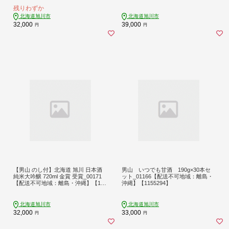
域：離島・沖縄】【1744218】
残りわずか
北海道旭川市
北海道旭川市
32,000
39,000
円
円
【男山 のし付】北海道 旭川 日本酒
男山 いつでも甘酒 190g×30本セ
純米大吟醸 720ml 金賞 受賞_00171
ット_01166【配送不可地域：離島・
【配送不可地域：離島・沖縄】【115
沖縄】【1155294】
5224】
北海道旭川市
北海道旭川市
32,000
33,000
円
円