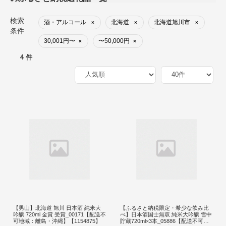
検索
酒・アルコール
北海道
北海道旭川市
×
×
×
条件
30,001円〜
〜50,000円
×
×
4 件
【男山】北海道 旭川 日本酒 純米大
【ふるさと納税限定・希少な飲み比
吟醸 720ml 金賞 受賞_00171【配送不
べ】日本酒国士無双 純米大吟醸 雪中
可地域：離島・沖縄】【1154875】
貯蔵720ml×3本_05886【配送不可地