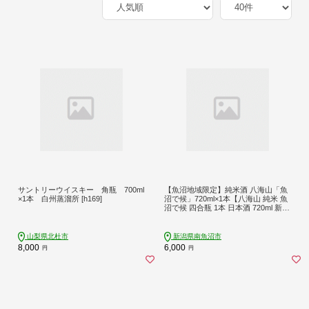
サントリーウイスキー 角瓶 700ml
【魚沼地域限定】純米酒 八海山「魚
×1本 白州蒸溜所 [h169]
沼で候」720ml×1本【八海山 純米 魚
沼で候 四合瓶 1本 日本酒 720ml 新潟
地酒 厳選 晩酌 熱燗 お酒 酒 さけ お
中元 お歳暮 贈答】
山梨県北杜市
新潟県南魚沼市
8,000
6,000
円
円