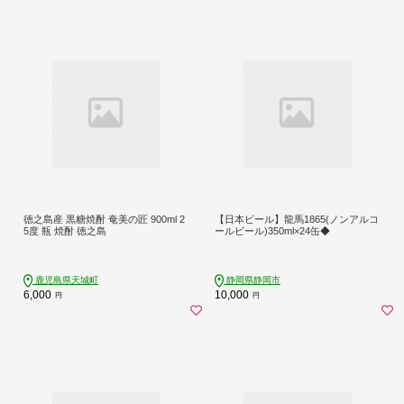
徳之島産 黒糖焼酎 奄美の匠 900ml 2
【日本ビール】龍馬1865(ノンアルコ
5度 瓶 焼酎 徳之島
ールビール)350ml×24缶◆
鹿児島県天城町
静岡県静岡市
6,000
10,000
円
円