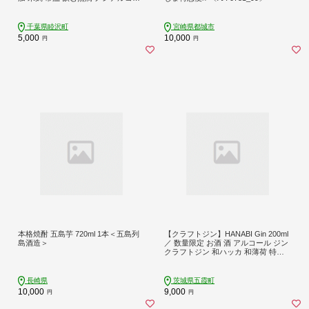
ル F21G-005
千葉県睦沢町
宮崎県都城市
5,000
10,000
円
円
本格焼酎 五島芋 720ml 1本＜五島列
【クラフトジン】HANABI Gin 200ml
島酒造＞
／ 数量限定 お酒 酒 アルコール ジン
クラフトジン 和ハッカ 和薄荷 特産
柑橘 スパイス フレッシュ 茨城県 五
霞町
長崎県
茨城県五霞町
10,000
9,000
円
円