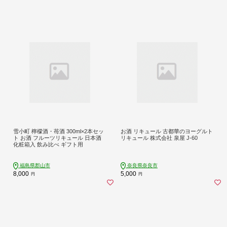
雪小町 檸檬酒・苺酒 300ml×2本セッ
お酒 リキュール 古都華のヨーグルト
ト お酒 フルーツリキュール 日本酒
リキュール 株式会社 泉屋 J-60
化粧箱入 飲み比べ ギフト用
福島県郡山市
奈良県奈良市
8,000
5,000
円
円