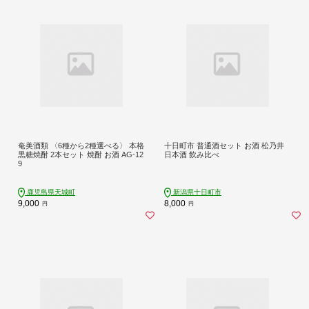
奄美酒類 〈6種から2種選べる〉 本格
十日町市 普通酒セット お酒 松乃井
黒糖焼酎 2本セット 焼酎 お酒 AG-12
日本酒 飲み比べ
9
鹿児島県天城町
新潟県十日町市
9,000
8,000
円
円