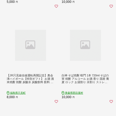
5,000
10,000
円
円
【JR只見線全線運転再開記念】奥会
白神 そば焼酎 暗門 1本 720ml そばの
津ハイボール【特別ギフト】 お酒 酒
実 焼酎 アルコール お酒 香り 国産 蕎
米焼酎 焼酎 炭酸水 炭酸飲料 飲料 贈
麦 ロック お湯割り 水割り ストレー
り物 プレゼント
ト ギフト 贈答 プレゼント 贈り物 西
目屋村 青森県
福島県只見町
青森県西目屋村
8,000
10,000
円
円