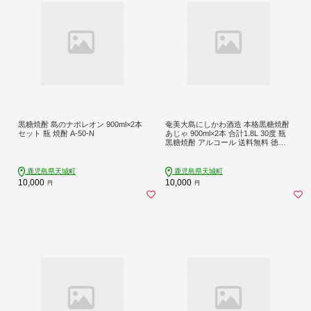
黒糖焼酎 島のナポレオン 900ml×2本
奄美大島にしかわ酒造 本格黒糖焼酎
セット 瓶 焼酎 A-50-N
あじゃ 900ml×2本 合計1.8L 30度 瓶
黒糖焼酎 アルコール 送料無料 徳之
島産 鹿児島県産
鹿児島県天城町
鹿児島県天城町
10,000
10,000
円
円