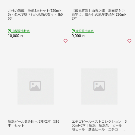
北杜の酒蔵 地酒3本セット(720ml×
【蔵元直送】由布之郷 湯布院をご
3)－名水で醸された地酒の数々－ [h0
自宅に、懐かしの地産麦焼酎 720ml×
56]
2本
山梨県北杜市
大分県由布市
10,000
9,000
円
円
新潟ビール飲み比べ 3種X2本（計6
エチゴビールベストコレクション 3
本）セット
50ml×6本｜新潟 新潟県 ビール
地ビール 越後ビール エチゴ お
取り寄せ グルメ ご当地