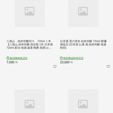
八海山 純米吟醸55％ 720ml １本
日本酒 雪の茅舎 純米吟醸 720ml 齋彌
【八海山 純米吟醸 四合瓶 1本 日本酒
酒造店 [日本酒 お酒 酒 純米吟醸 地酒
720ml 新潟 地酒 厳選 晩酌 熱燗 お酒
秋田]
酒 さけ お中元 お歳暮 贈答】
新潟県南魚沼市
秋田県由利本荘市
7,000
10,000
円
円