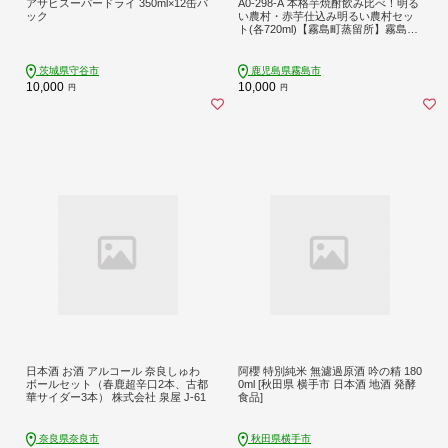
アサヒスーパードライ 350ml×12缶パ
A0-298-A 本格芋焼酎飲み比べ！明る
ック
い農村・赤芋仕込み明るい農村セッ
ト(各720ml)【霧島町蒸留所】霧島市
焼酎 芋 芋焼酎 本格芋焼酎 本格焼酎
酒 飲み比べセット 宅飲み 家飲み 鹿
児島
茨城県守谷市
鹿児島県霧島市
10,000
10,000
円
円
日本酒 お酒 アルコール 奈良しゅわ
阿櫻 特別純米 無濾過原酒 吟の精 180
ボールセット（春鹿超辛口2本、古都
0ml [秋田県 横手市 日本酒 地酒 発酵
華サイダー3本） 株式会社 泉屋 J-61
食品]
奈良県奈良市
秋田県横手市