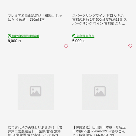
プレミア和歌山認定品「和歌山 じゃ
スパークリングワイン 甘口 いちご
ばら うめ酒」 720ml 1本
古都のあわ 1本 500ml 度数約11％ ス
パークリング ワイン 古都華 ことか 1
00％使用 お酒 酒 ワイン わいん すぱ
ーくりんぐわいん 人気 おすすめ デ
ザートワイン アペリティフ パーティ
和歌山県那智勝浦町
奈良県奈良市
誕生日 お祝い プレゼント ギフト 贈
8,000
5,000
円
円
り物 株式会社泉屋 奈良県 奈良市
むつざわ米の美味しいあまざけ 【岩
【柳田酒造】山田錦千本桜・母智丘
井第二営農組合】 千葉県 甘酒 無添
千本桜(25度)720ml×2本 ≪みやこん
加 米麹 常温 飲む点滴 ノンアルコー
じょ特急便≫〔AA-0751_99〕