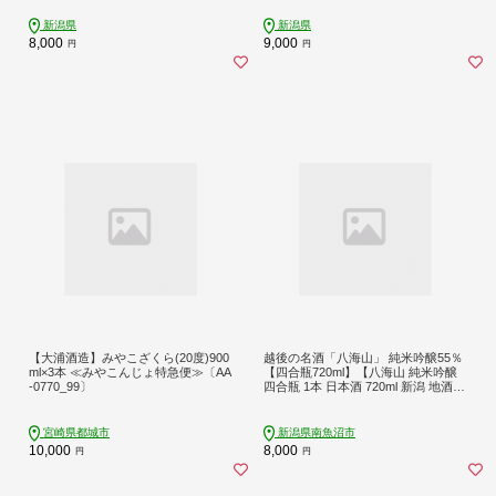
新潟県
新潟県
8,000
9,000
円
円
【大浦酒造】みやこざくら(20度)900
越後の名酒「八海山」 純米吟醸55％
ml×3本 ≪みやこんじょ特急便≫〔AA
【四合瓶720ml】【八海山 純米吟醸
-0770_99〕
四合瓶 1本 日本酒 720ml 新潟 地酒
厳選 晩酌 熱燗 お酒 酒 さけ お中元
お歳暮 贈答】
宮崎県都城市
新潟県南魚沼市
10,000
8,000
円
円