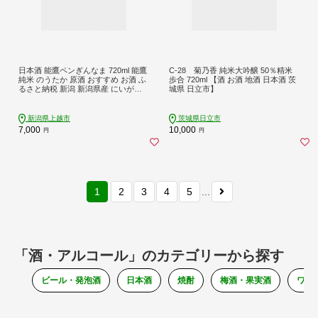
日本酒 能鷹ペンぎんなま 720ml 能鷹
C-28 菊乃香 純米大吟醸 50％精米
純米 のうたか 原酒 おすすめ お酒 ふ
歩合 720ml 【酒 お酒 地酒 日本酒 茨
るさと納税 新潟 新潟県産 にいがた
城県 日立市】
上越 上越産
新潟県上越市
茨城県日立市
7,000
10,000
円
円
1
2
3
4
5
...
「酒・アルコール」のカテゴリーから探す
ビール・発泡酒
日本酒
焼酎
梅酒・果実酒
ワイ