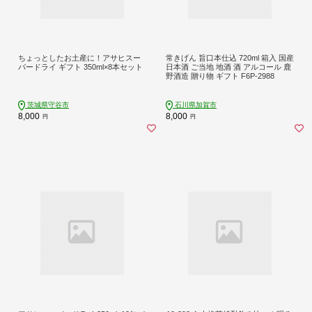
ちょっとしたお土産に！アサヒスー
常きげん 旨口本仕込 720ml 箱入 国産
パードライ ギフト 350ml×8本セット
日本酒 ご当地 地酒 酒 アルコール 鹿
野酒造 贈り物 ギフト F6P-2988
茨城県守谷市
石川県加賀市
8,000
8,000
円
円