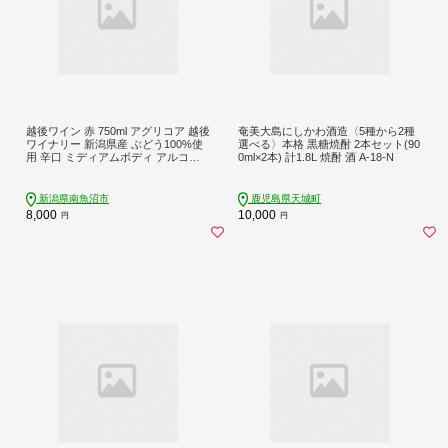
越後ワイン 赤 750ml アグリコア 越後
奄美大島にしかわ酒造〈5種から2種
ワイナリー 新潟県産 ぶどう100%使
選べる〉本格 黒糖焼酎 2本セット(90
用 辛口 ミディアムボディ アルコー
0ml×2本) 計1.8L 焼酎 酒 A-18-N
ル度数 12% 国産ワイン 魚沼ワイン
わいん 送料無料 新潟県 南魚沼市
新潟県南魚沼市
鹿児島県天城町
8,000
10,000
円
円