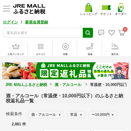
ショッピング
チケット
オーダー
/
ログイン
新規会員登録
0
人気ランキング
カテゴリ
特集
地域
旅行先
JRE MALLふるさと納税
酒・アルコール
常温便・10,000円以
酒・アルコール（常温便・10,000円以下）のふるさと納
税返礼品一覧
検索条件
酒・アルコール
常温
〜10,000円
×
×
×
2,881 件