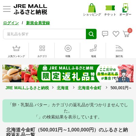
ショッピング
チケット
オーダー
/
ログイン
新規会員登録
0
人気ランキング
カテゴリ
特集
地域
旅行先
JRE MALLふるさと納税
北海道
北海道今金町
500,001円～
「卵・乳製品 バター」カテゴリの返礼品が見つかりませんでし
た。
「」の検索結果を表示しています。
北海道今金町（500,001円～1,000,000円）のふるさと納
税返礼品一覧