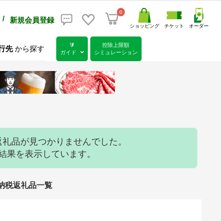
0
/
新規会員登録
ショッピング
チケット
オーダー
🔰
控除上限額
行先
から探す
ガイド
シミュレーション
返礼品が見つかりませんでした。
索結果を表示しています。
と納税返礼品一覧