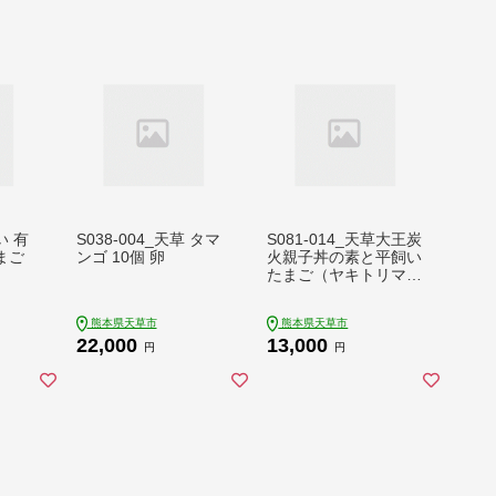
い 有
S038-004_天草 タマ
S081-014_天草大王炭
たまご
ンゴ 10個 卵
火親子丼の素と平飼い
たまご（ヤキトリマン
エッグ）
熊本県天草市
熊本県天草市
22,000
13,000
円
円