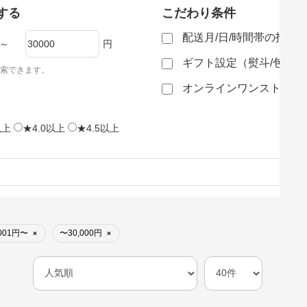
する
こだわり条件
配送月/日/時間帯の指定
～
円
ギフト設定（熨斗/包装
索できます。
オンラインワンストップ
以上
★4.0以上
★4.5以上
,001円〜
〜30,000円
×
×