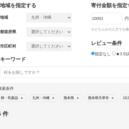
地域を指定する
寄付金額を指定
地域
円
※どちらかの入力でも検
都道府県
レビュー条件
市区町村
指定なし
★3.5
キーワード
検索条件
卵・乳製品
九州・沖縄
熊本県
熊本県天草市
10
×
×
×
×
5 件