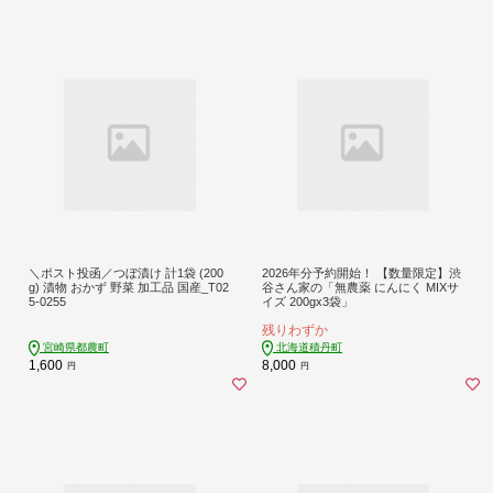
＼ポスト投函／つぼ漬け 計1袋 (200
2026年分予約開始！ 【数量限定】渋
g) 漬物 おかず 野菜 加工品 国産_T02
谷さん家の「無農薬 にんにく MIXサ
5-0255
イズ 200gx3袋」
残りわずか
宮崎県都農町
北海道積丹町
1,600
8,000
円
円