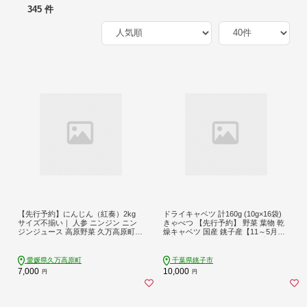
345 件
【先行予約】にんじん（紅奏）2kg
ドライキャベツ 計160g (10g×16袋)
サイズ不揃い｜ 人参 ニンジン ニン
きゃべつ 【先行予約】 野菜 葉物 乾
ジンジュース 高原野菜 久万高原町
燥キャベツ 国産 銚子産【11～5月発
※離島への配送不可 ※2026年12月上
送】ちょい足し 味噌汁 スープ ラー
旬～2027年2月上旬頃に順次発送予定
メン 焼きそば 乾燥野菜 カット野菜
手軽 簡単 お取り寄せ グルメ ギフト
愛媛県久万高原町
千葉県銚子市
贈物 贈答 プレゼント 保存 ふるさと
7,000
10,000
円
円
納税野菜 ふるさと納税 送料無料 100
00 10,000 千葉県 銚子市 しんえもん
農園