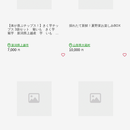
【体が喜ぶチップス！】きく芋チッ
採れたて新鮮！夏野菜お楽しみBOX
プス 3袋セット 菊いも きく芋
菊芋 新潟県上越産 芋 いも イ
モ
新潟県上越市
山形県大蔵村
7,000
10,000
円
円