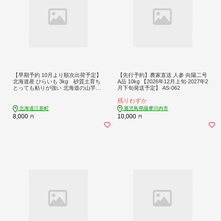
【早期予約 10月より順次出荷予定】
【先行予約】農家直送 人参 向陽二号
北海道産 ひらいも 3kg 砂質土育ち
A品 10kg 【2026年12月上旬-2027年2
とっても粘りが強い 北海道の山芋
月下旬発送予定】 AS-062
もちもち食感 露地もの 無漂白
残りわずか
ねばり芋 やまと芋 長芋 自然
薯 山かけ とろろ いももち 豚
北海道江差町
鹿児島県薩摩川内市
汁
8,000
10,000
円
円