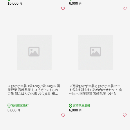
州 信濃 ふるさと納税
上沖産業】
10,000
6,000
円
円
＜おかか生姜 1袋120g(8袋960g)＞国
＜万能おかず生姜とおかか生姜セッ
産野菜 宮崎県産 しょうが つけもの
ト各2袋 計4袋＞詰め合わせセット 食
ご飯 朝ごはんのお供 おつまみ 和食
べ比べ 国産野菜 宮崎県産 つけもの
付け合わせ 万能おかず生姜 漬物グラ
ご飯 朝ごはんのお供 おつまみ 和食
ンプリ金賞 宮崎フードアワード優秀
付け合わせ 豆腐の薬味 漬物グランプ
賞受賞【MI721-ko】【株式会社 上沖
リ金賞 宮崎フードアワード優秀賞受
宮崎県三股町
宮崎県三股町
産業】
賞【MI722-ko】【株式会社 上沖産
8,000
6,000
円
円
業】