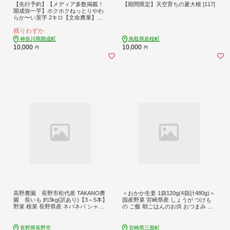
【先行予約】【メディア多数掲載！
【期間限定】天空育ちの夏大根 [117]
開成弥一芋】ホクホクねっとりやわ
らか〜い里芋 2キロ【文命農業】開
成町 サトイモ さといも 野菜 [BDAX0
残りわずか
02]
神奈川県開成町
鳥取県若桜町
10,000
10,000
円
円
高野農園 長野市松代産 TAKANO農
＜おかか生姜 1袋120g(4袋計480g)＞
園 長いも 約3kg(訳あり)【3～5本】
国産野菜 宮崎県産 しょうが つけも
野菜 根菜 長野県産 ネバネバ シャキ
の ご飯 朝ごはんのお供 おつまみ 和
シャキ とろろご飯 具材 食材 国産 |
食 付け合わせ 万能おかず生姜 漬物
長芋 ながいもとろろ 人気 おすすめ
グランプリ金賞 宮崎フードアワード
産地直送 送料無料 長野県 長野市 信
優秀賞受賞【MI720-ko】【株式会社
長野県長野市
宮崎県三股町