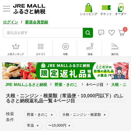
ショッピング
チケット
オーダー
/
ログイン
新規会員登録
0
人気ランキング
カテゴリ
特集
地域
旅行先
JRE MALLふるさと納税
野菜・きのこ
4ページ目
大根・ニン
大根・ニンジン・根菜類（常温便・10,000円以下）のふ
るさと納税返礼品一覧 4ページ目
検索
野菜・きのこ
大根・ニンジン・根菜類
×
×
条件
常温
〜10,000円
×
×