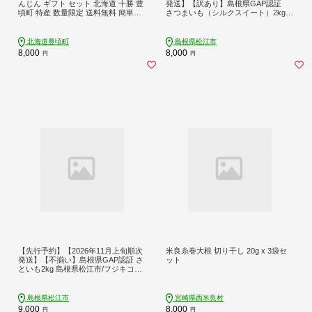
んじん ギフト セット 北海道 十勝 豊
発送】【訳あり】島根県GAP認証
頃町 特産 数量限定 送料無料 簡単レ
さつまいも（シルクスイート）2kg
シピ 栄養価 長期保存《30日以内に出
島根県松江市/フジキコーポレーショ
荷予定(土日祝除く)》
ン株式会社 [ALDS027]｜さつまいも
シルクスイート いも 焼き芋 野菜 イ
北海道豊頃町
島根県松江市
モ 訳あり 島根
8,000
8,000
円
円
【先行予約】【2026年11月上旬順次
米良糸巻大根 切り干し 20g x 3袋セ
発送】【不揃い】島根県GAP認証 さ
ット
といも2kg 島根県松江市/フジキコー
ポレーション株式会社 [ALDS028]｜
さといも 野菜 里芋 サトイモ イモ 大
和 不揃い 島根 松江
島根県松江市
宮崎県西米良村
9,000
8,000
円
円