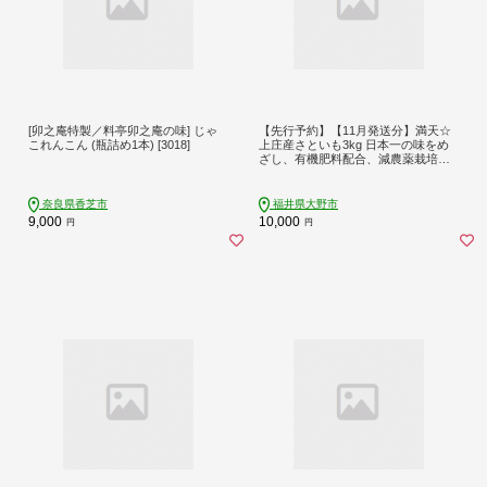
[卯之庵特製／料亭卯之庵の味] じゃ
【先行予約】【11月発送分】満天☆
これんこん (瓶詰め1本) [3018]
上庄産さといも3kg 日本一の味をめ
ざし、有機肥料配合、減農薬栽培の
「独自栽培」で作る里芋
奈良県香芝市
福井県大野市
9,000
10,000
円
円