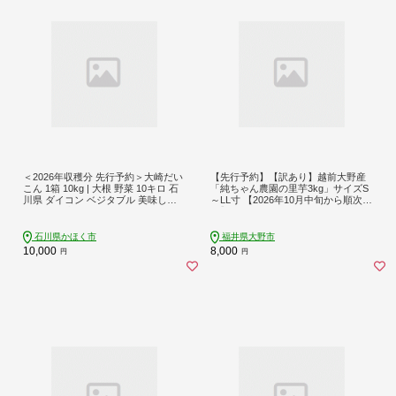
＜2026年収穫分 先行予約＞大崎だい
【先行予約】【訳あり】越前大野産
こん 1箱 10kg | 大根 野菜 10キロ 石
「純ちゃん農園の里芋3kg」サイズS
川県 ダイコン ベジタブル 美味しい
～LL寸 【2026年10月中旬から順次発
おすすめ 煮物 鍋 おでん
送】
石川県かほく市
福井県大野市
10,000
8,000
円
円