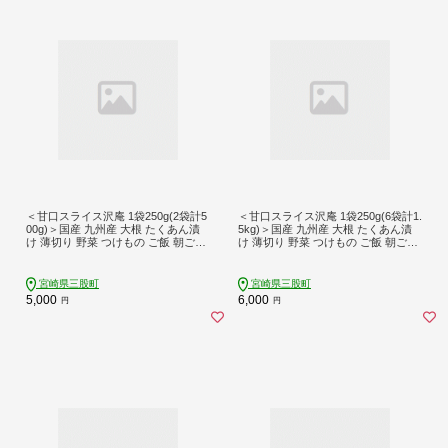
＜甘口スライス沢庵 1袋250g(2袋計5
＜甘口スライス沢庵 1袋250g(6袋計1.
00g)＞国産 九州産 大根 たくあん漬
5kg)＞国産 九州産 大根 たくあん漬
け 薄切り 野菜 つけもの ご飯 朝ごは
け 薄切り 野菜 つけもの ご飯 朝ごは
んのお供 お弁当 常備菜 おにぎり 和
んのお供 お弁当 常備菜 おにぎり 和
食 付け合わせ 家庭用 食卓 箸休め
食 付け合わせ 家庭用 食卓 箸休め
【MI726-ko】【株式会社 上沖産業】
【MI727-ko】【株式会社 上沖産業】
宮崎県三股町
宮崎県三股町
5,000
6,000
円
円