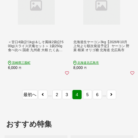
＜甘口4袋(計1kg)＆しそ風味2袋(計5
北海道生ヤーコン3kg【2026年10月
00g)スライス沢庵セット＞ 1袋250g
上旬より順次発送予定】 ヤーコン 野
食べ比べ 国産 九州産 大根 たくあん
菜 根菜 オリゴ糖 北海道 北広島市
漬け 薄切り 野菜 つけもの ご飯 朝ご
はんのお供 お弁当 常備菜 おにぎり
和食 付け合わせ 家庭用 食卓【MI728
宮崎県三股町
北海道北広島市
-ko】【株式会社 上沖産業】
6,000
8,000
円
円
最初へ
...
2
3
4
5
6
...
おすすめ特集