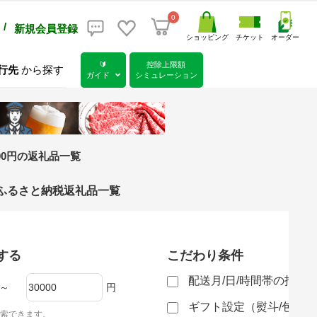
0
/
新規会員登録
ショッピング
チケット
オーダー
🔰
控除上限額
行先
から探す
ガイド
シミュレーション
,000円の返礼品一覧
）のふるさと納税返礼品一覧
する
こだわり条件
配送月/日/時間帯の指定
～
円
ギフト設定（熨斗/包装
索できます。