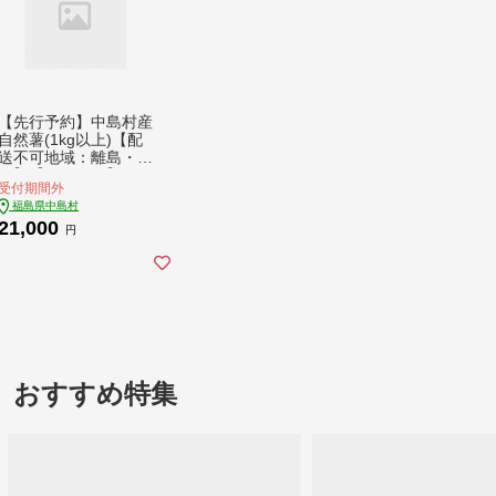
【先行予約】中島村産
自然薯(1kg以上)【配
送不可地域：離島・沖
縄】【1490529】
受付期間外
福島県中島村
21,000
円
おすすめ特集