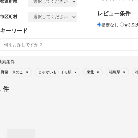
都道府県
レビュー条件
市区町村
指定なし
★3.5
キーワード
検索条件
野菜・きのこ
じゃがいも・イモ類
東北
福島県
×
×
×
×
1 件