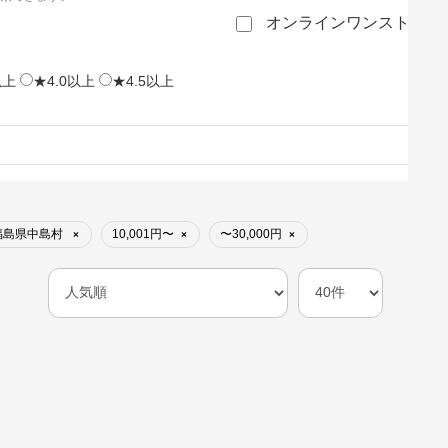
オンラインワンストップ
以上
★4.0以上
★4.5以上
福島県中島村
10,001円〜
〜30,000円
×
×
×