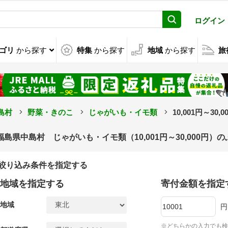
ログイン
ゴリ
から探す
特集
から探す
地域
から探す
旅
島村
野菜・きのこ
じゃがいも・イモ類
10,001円～30
福島県中島村 じゃがいも・イモ類（10,001円～30,000円
絞り込み条件を指定する
地域を指定する
寄付金額を指定
地域
円
※どちらかの入力でも検