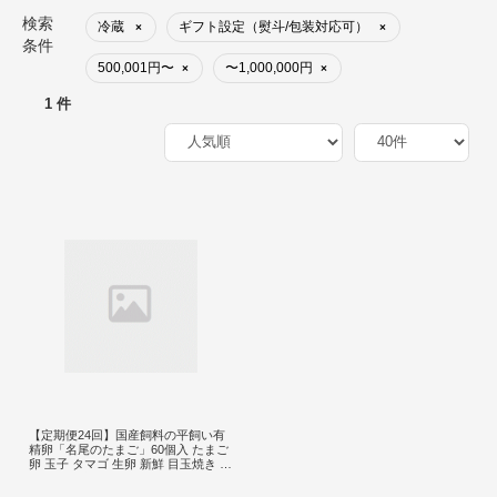
検索
冷蔵
ギフト設定（熨斗/包装対応可）
×
×
条件
500,001円〜
〜1,000,000円
×
×
1 件
【定期便24回】国産飼料の平飼い有
精卵「名尾のたまご」60個入 たまご
卵 玉子 タマゴ 生卵 新鮮 目玉焼き ゆ
でたまご 卵焼き：C536-001