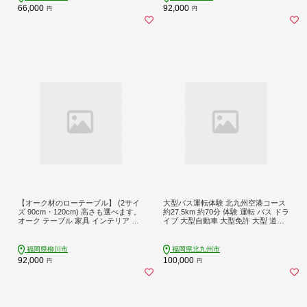
66,000
92,000
円
円
【オーク材のローテーブル】 (2サイ
大型バス運転体験 北九州空港コース
ズ 90cm・120cm) 高さも選べます。
約27.5km 約70分 体験 運転 バス ドラ
オーク テーブル 家具 インテリア 座
イブ 大型自動車 大型免許 大型 道路
卓テーブル ローテーブル 座卓 食卓
交通 公道 走行 チケット
テーブル ちゃぶ台 柳川家具
福岡県柳川市
福岡県北九州市
92,000
100,000
円
円