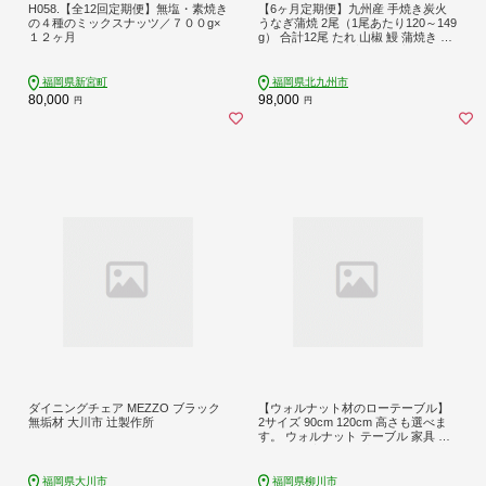
H058.【全12回定期便】無塩・素焼き
【6ヶ月定期便】九州産 手焼き炭火
の４種のミックスナッツ／７００g×
うなぎ蒲焼 2尾（1尾あたり120～149
１２ヶ月
g） 合計12尾 たれ 山椒 鰻 蒲焼き 冷
凍 国産 送料無料 鹿児島、宮崎、熊
本等産うなぎ原料使用
福岡県新宮町
福岡県北九州市
80,000
98,000
円
円
ダイニングチェア MEZZO ブラック
【ウォルナット材のローテーブル】
無垢材 大川市 辻製作所
2サイズ 90cm 120cm 高さも選べま
す。 ウォルナット テーブル 家具 イ
ンテリア 座卓テーブル ローテーブル
座卓 食卓テーブル ちゃぶ台 柳川家
具
福岡県大川市
福岡県柳川市