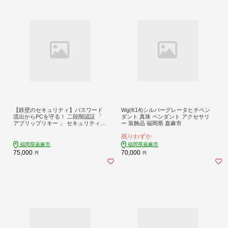
【鉄壁のセキュリティ】パスワード
Wg(K14)シルバーグレータヒチペン
流出からPCを守る！ 二段階認証 「
ダント 真珠 ペンダント アクセサリ
アプリップリキー 」 セキュリティツ
ー 装飾品 福岡県 嘉麻市
ール セキュリティソフト セキュリテ
残りわずか
ィ アプリ ソフト PC パソコン コンピ
ュータ Windows 保護 認証 多要素認
福岡県嘉麻市
福岡県嘉麻市
証 ワンタイムパスワード PC周辺機
75,000
70,000
円
円
器 ビジネス