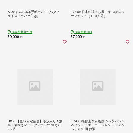
A5サイズの本革手帳カバー (バタフ
EG009.日本料理てら岡・すっぽんス
ライストッパー付き)
ープセット（4～5人前）
福岡県北九州市
福岡県新宮町
59,000
57,000
円
円
H059.【全12回定期便】小魚入り！無
FD403 福智山ダム熟成 シャンパン 2
塩・素焼きのミックスナッツ700g×1
本セット モエ・エ・シャンドン アン
2ヶ月
ペリアル 酒 お酒