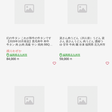
幻の牛タン これが和牛の牛タンです
資さん肉うどん（20人前）うどん 資
【2026年10月発送】黒毛和牛 和牛
さん 資さんうどん 肉うどん 濃縮つ
牛タン 肉 お肉 高級 サシ 焼肉 BBQ
ゆ 甘辛 牛肉 麺 冷凍 福岡県 北九州市
希少 新鮮 国産 九州産 冷蔵
残りわずか
福岡県北九州市
福岡県北九州市
84,000
59,000
円
円