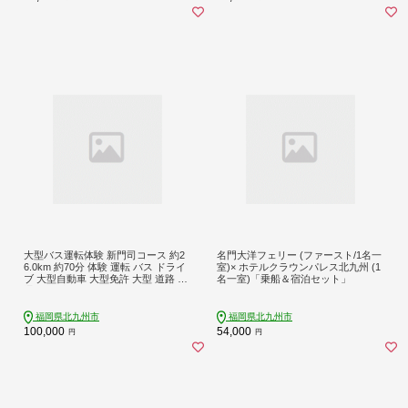
大型バス運転体験 新門司コース 約2
名門大洋フェリー (ファースト/1名一
6.0km 約70分 体験 運転 バス ドライ
室)× ホテルクラウンパレス北九州 (1
ブ 大型自動車 大型免許 大型 道路 交
名一室)「乗船＆宿泊セット」
通 公道 走行 チケット
福岡県北九州市
福岡県北九州市
100,000
54,000
円
円