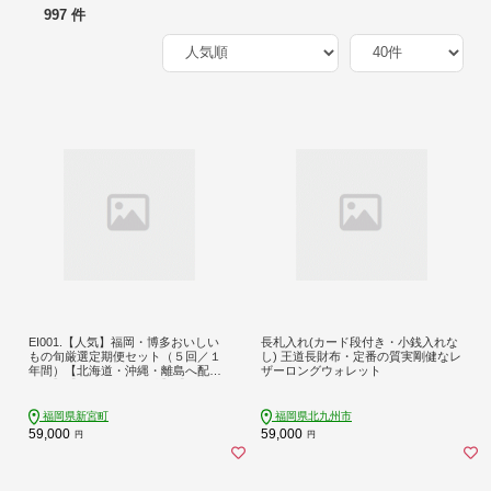
997 件
EI001.【人気】福岡・博多おいしい
長札入れ(カード段付き・小銭入れな
もの旬厳選定期便セット（５回／１
し) 王道長財布・定番の質実剛健なレ
年間）【北海道・沖縄・離島へ配送
ザーロングウォレット
不可】【もつ鍋・醤油味】【もつ
鍋・味噌味】【辛子明太子】【あま
おう】
福岡県新宮町
福岡県北九州市
59,000
59,000
円
円