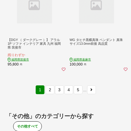
【DGY （ ダークグレー ）】 アラル
WG タヒチ黒蝶真珠 ペンダント 真珠
1P ソファ インテリア 家具 九州 福岡
サイズ13.0mm前後 高品質
県 筑後市
残りわずか
福岡県筑後市
福岡県嘉麻市
95,800
100,000
円
円
1
2
3
4
5
...
「その他」のカテゴリーから探す
その他すべて