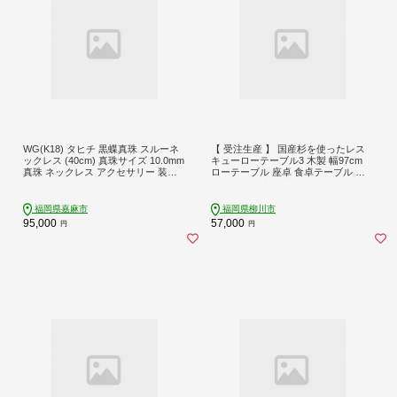
WG(K18) タヒチ 黒蝶真珠 スルーネ
【 受注生産 】 国産杉を使ったレス
ックレス (40cm) 真珠サイズ 10.0mm
キューローテーブル3 木製 幅97cm
真珠 ネックレス アクセサリー 装飾
ローテーブル 座卓 食卓テーブル ち
品 福岡県 嘉麻市
ゃぶ台 柳川家具 高級
福岡県嘉麻市
福岡県柳川市
95,000
57,000
円
円