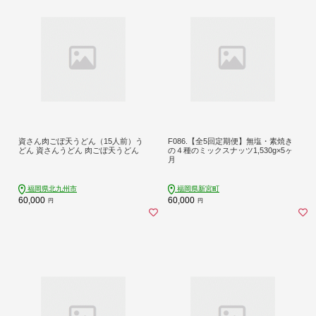
資さん肉ごぼ天うどん（15人前）う
F086.【全5回定期便】無塩・素焼き
どん 資さんうどん 肉ごぼ天うどん
の４種のミックスナッツ1,530g×5ヶ
月
福岡県北九州市
福岡県新宮町
60,000
60,000
円
円