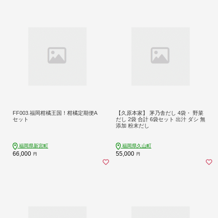
FF003.福岡柑橘王国！柑橘定期便A
【久原本家】 茅乃舎だし 4袋・ 野菜
セット
だし 2袋 合計 6袋セット 出汁 ダシ 無
添加 粉末だし
福岡県新宮町
福岡県久山町
66,000
55,000
円
円