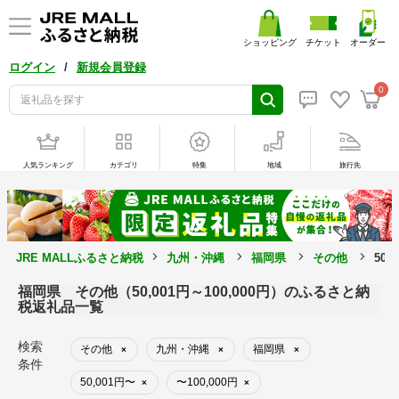
ショッピング
チケット
オーダー
/
ログイン
新規会員登録
0
人気ランキング
カテゴリ
特集
地域
旅行先
JRE MALLふるさと納税
九州・沖縄
福岡県
その他
50,
福岡県 その他（50,001円～100,000円）のふるさと納
税返礼品一覧
検索
その他
九州・沖縄
福岡県
×
×
×
条件
50,001円〜
〜100,000円
×
×