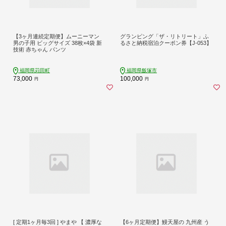
【3ヶ月連続定期便】ムーニーマン
グランピング「ザ・リトリート」ふ
男の子用 ビッグサイズ 38枚×4袋 新
るさと納税宿泊クーポン券【J-053】
技術 赤ちゃん パンツ
福岡県苅田町
福岡県飯塚市
73,000
100,000
円
円
[ 定期1ヶ月毎3回 ] やまや 【 濃厚な
【6ヶ月定期便】鰻天屋の 九州産 う