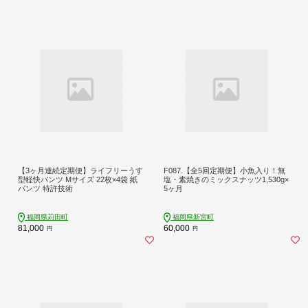
【3ヶ月連続定期便】ライフリーうす
F087.【全5回定期便】小魚入り！無
型軽快パンツ Mサイズ 22枚×4袋 紙
塩・素焼きのミックスナッツ1,530g×
パンツ 特許技術
5ヶ月
福岡県苅田町
福岡県新宮町
81,000
60,000
円
円