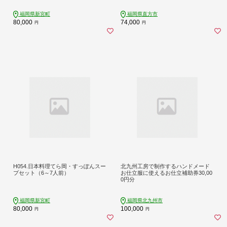
福岡県新宮町
福岡県直方市
80,000
74,000
円
円
H054.日本料理てら岡・すっぽんスー
北九州工房で制作するハンドメード
プセット（6～7人前）
お仕立服に使えるお仕立補助券30,00
0円分
福岡県新宮町
福岡県北九州市
80,000
100,000
円
円