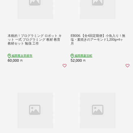
本格的！プログラミング ロボット キ
EB006.【全4回定期便】小魚入り！無
ット 一式 プログラミング 教材 教育
塩・素焼きのアーモンド1,200g×4ヶ
教材セット 勉強 工作
月
福岡県太宰府市
福岡県新宮町
60,000
52,000
円
円