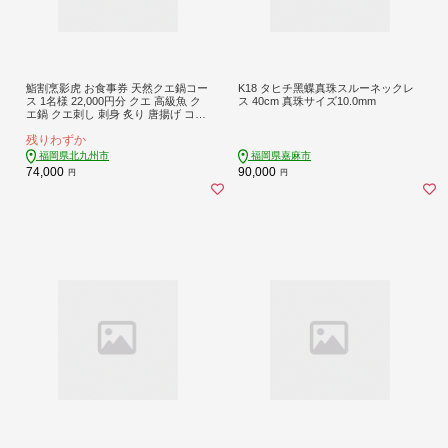
鮨割烹影虎 お食事券 天然クエ鍋コー
K18 タヒチ黑蝶真珠スルーネックレ
ス 1名様 22,000円分 クエ 高級魚 ク
ス 40cm 真珠サイズ10.0mm
エ鍋 クエ刺し 刺身 炙り 唐揚げ コー
ス お食事 チケット
残りわずか
福岡県北九州市
福岡県嘉麻市
74,000
90,000
円
円