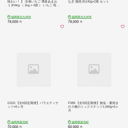
味わい！ 】 冷凍いちご 博多あまお
なぎ 蒲焼 約140g×2尾 セット
う 約4kg （ 1kg × 4袋 ） いちご 苺
イチゴ くだもの 果物 フルーツ あま
おう 冷凍 冷凍苺 冷凍イチゴ 国産 福
岡県産 ジャム スムージー ヨーグル
福岡県北九州市
福岡県北九州市
ト 果実 果肉 定期 定期配送
78,000
78,000
円
円
G020.【全6回定期便】バラエティナ
F088.【全5回定期便】無塩・素焼き
ッツ×6ヶ月
の３種のミックスナッツ1,680g×5ヶ
月
福岡県新宮町
福岡県新宮町
70,000
60,000
円
円