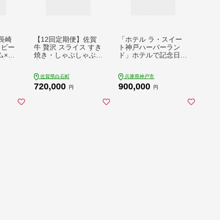
長崎
【12回定期便】佐賀
「ホテル ラ・スイー
トビー
牛 贅沢 スライス すき
ト神戸ハーバーラン
ム×3
焼き・しゃぶしゃぶ用
ド」ホテルで記念日
 南島
肩ロースorリブロース
を スイートアニバー
ング石
1500g（500g×3パッ
サリーステイプラン
佐賀県白石町
兵庫県神戸市
ク）【株式会社いろは
720,000
900,000
精肉店】 [IAG227]
円
円