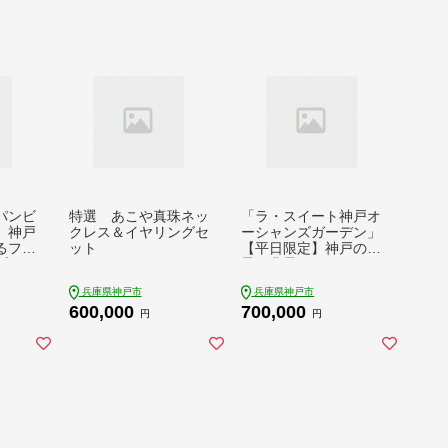
パンビ
特選 あこや真珠ネッ
「ラ・スイート神戸オ
】神戸
クレス＆イヤリングセ
ーシャンズガーデン」
るフォ
ット
【平日限定】神戸の絶
プラン
景を背景にフォトウェ
ディングプラン
兵庫県神戸市
兵庫県神戸市
600,000
700,000
円
円