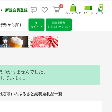
0
/
新規会員登録
ショッピング
チケット
オーダー
🔰
控除上限額
行先
から探す
ガイド
シミュレーション
見つかりませんでした。
示しています。
斗/包装対応可）のふるさと納税返礼品一覧