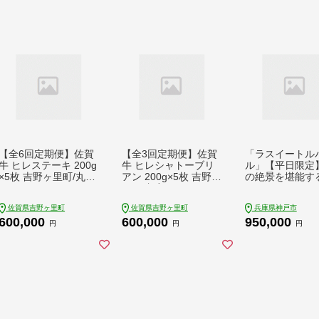
【全6回定期便】佐賀
【全3回定期便】佐賀
「ラスイートル
牛 ヒレステーキ 200g
牛 ヒレシャトーブリ
ル」【平日限定
×5枚 吉野ヶ里町/丸宗
アン 200g×5枚 吉野ヶ
の絶景を堪能す
ミート [FDP003]
里町/丸宗ミート [FDP
トウェディング
006]
佐賀県吉野ヶ里町
佐賀県吉野ヶ里町
兵庫県神戸市
600,000
600,000
950,000
円
円
円