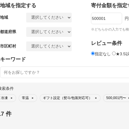
地域を指定する
寄付金額を指定
地域
円
※どちらかの入力でも検
都道府県
レビュー条件
市区町村
指定なし
★3.5
キーワード
検索条件
冷凍
常温
ギフト設定（熨斗/包装対応可）
500,001円〜
×
×
×
17 件