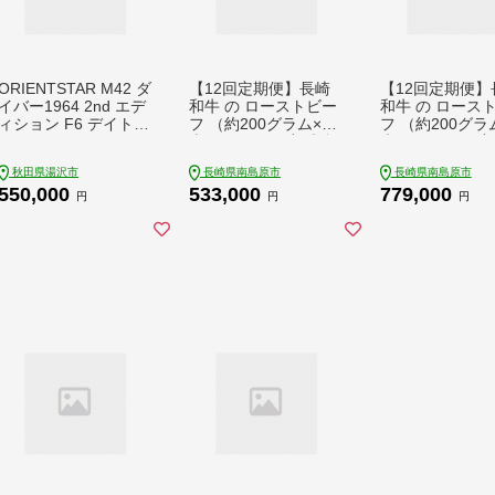
ORIENTSTAR M42 ダ
【12回定期便】長崎
【12回定期便】
イバー1964 2nd エデ
和牛 の ローストビー
和牛 の ロース
ィション F6 デイト 2
フ （約200グラム×2
フ （約200グラ
00ｍ (RK-AU0602E)
本セット） 国産 南島
本セット） 国産
オリエントスター 日
原市 / ウェディング石
原市 / ウェディ
秋田県湯沢市
長崎県南島原市
長崎県南島原市
本製 時計 ふるさと納
川 [SBB006]
川 [SBB009]
550,000
533,000
779,000
税 腕時計 高額 人気
円
円
円
ランキング【recompe
nse】[F12838]