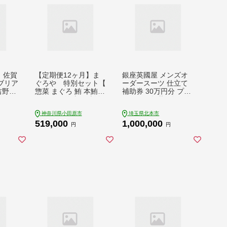
 佐賀
【定期便12ヶ月】ま
銀座英國屋 メンズオ
ブリア
ぐろや 特別セット【
ーダースーツ 仕立て
 吉野ヶ
惣菜 まぐろ 鮪 本鮪
補助券 30万円分 プレ
[FDN
サーモン 海老 お刺身
ゼント用包装 3年間有
海鮮 セット 福袋 キン
効 | 英國屋 英国屋 ス
神奈川県小田原市
埼玉県北本市
メ きんめ お取り寄せ
ーツ オーダーメイド
519,000
1,000,000
御中元 お中元 お歳暮
オーダースーツ ビジ
円
円
父の日 母の日 贈り物
ネス ビジネススーツ
日本酒 焼酎 】【 神奈
スーツ suits オーダー
川県 小田原市 】
メードスーツ 贈答 ギ
フト 仕立券 チケット
高級 リクルート 結納
返し お祝い 高級スー
ツ 贈り物 テーラー カ
スタムスーツ 記念 10
0万円 埼玉県 北本市