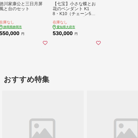
徳川家康公と三日月屏
【七宝】小さな蝶とお
風と台のセット
花のペンダント K1
8・K10（チェーン50c
m） - ギフト包装付き
在庫なし
在庫なし
-
静岡県静岡市
愛知県大府市
550,000
530,000
円
円
おすすめ特集