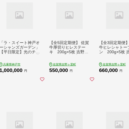
「ラ・スイート神戸オ
【全5回定期便】 佐賀
【全3回定期便】
ーシャンズガーデン」
牛厚切りヒレステー
牛ヒレシャトー
【平日限定】光のチャ
キ 200g×5枚 吉野ヶ
ン 200g×5枚
ペルで二人の誓いと共
里町/久田精肉店 [FDN
里町/久田精肉店 
にセレモニープラン
003]
010]
兵庫県神戸市
佐賀県吉野ヶ里町
佐賀県吉野ヶ里町
1,000,000
550,000
660,000
円
円
円