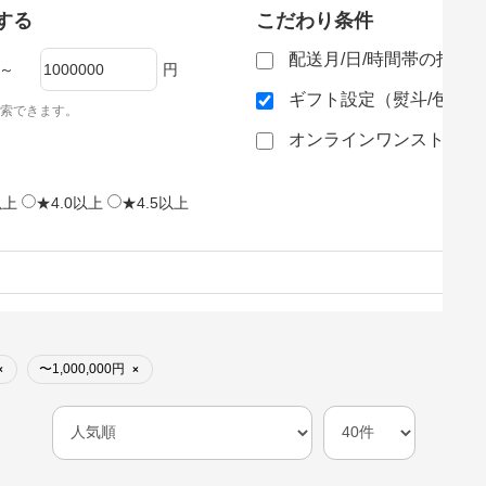
する
こだわり条件
配送月/日/時間帯の指定
～
円
ギフト設定（熨斗/包装
索できます。
オンラインワンストップ
以上
★4.0以上
★4.5以上
〜1,000,000円
×
×