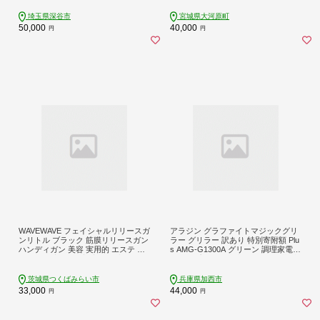
ルフウォッチ GPSウォッチ GPSナビ
調理器 テーブルグリル 減煙ホットプ
腕時計 日本製
レート 減煙グリルプレート IHU-A10-
埼玉県深谷市
宮城県大河原町
B アイリス 宮城県 大河原町
50,000
40,000
円
円
WAVEWAVE フェイシャルリリースガ
アラジン グラファイトマジックグリ
ンリトル ブラック 筋膜リリースガン
ラー グリラー 訳あり 特別寄附額 Plu
ハンディガン 美容 実用的 エステ マ
s AMG-G1300A グリーン 調理家電
ッサージ 家電 首 肩 肩甲骨 癒し グッ
ホットプレート 卓上 焼肉 魚 野菜 速
ズ プレゼント クリスマス ギフト 母
暖 インテリア 遠赤グラファイト 卓
の日 父の日 敬老の日 [AG155-NT]
上プレート グリルプレート
茨城県つくばみらい市
兵庫県加西市
33,000
44,000
円
円