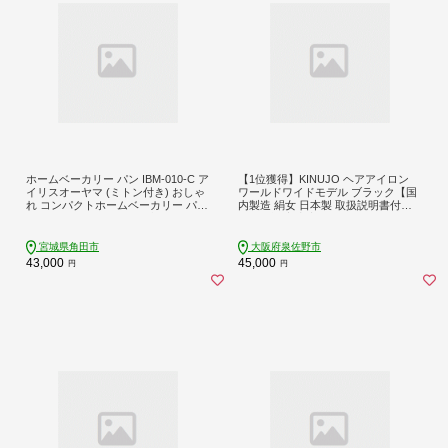
ホームベーカリー パン IBM-010-C ア
【1位獲得】KINUJO ヘアアイロン
イリスオーヤマ (ミトン付き) おしゃ
ワールドワイドモデル ブラック【国
れ コンパクトホームベーカリー パン
内製造 絹女 日本製 取扱説明書付き 1
焼き器 ふんわり食パン ブレッド ベ
年間保証 美容家電 キヌジョ キヌー
ーカリー ジャム こねる 焼く 醗酵 全
ジョ ギフト プレゼント 新生活 一人
粒粉パン 米粉パン サンドベージュ
暮らし】 IBS0004
宮城県角田市
大阪府泉佐野市
家電 キッチン家電
43,000
45,000
円
円