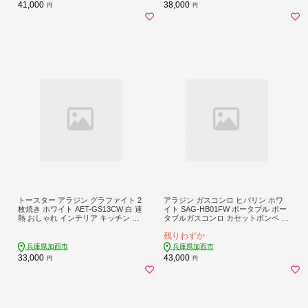
41,000
38,000
円
円
トースター アラジン グラファイト 2
アラジン ガスコンロ ヒバリン ホワ
枚焼き ホワイト AET-GS13CW 白 速
イト SAG-HB01FW ポータブル ポー
熱 おしゃれ インテリア キッチン 家
タブルガスコンロ カセットボンベ ア
電 兵庫 加西市 お掃除 お手入れ楽々
ウトドア キャンプ 焼肉 おしゃれ 兵
残りわずか
朝食 食パン グラファイトヒーター
庫 加西市 調理 家電 インテリア 卓上
速暖 パン焼き タイマー付き 温め
ガスグリル 持ち運び 遠赤グラファイ
兵庫県加西市
兵庫県加西市
ト
33,000
43,000
円
円