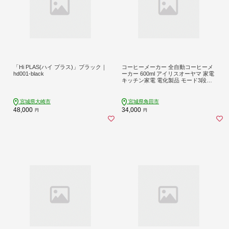
「Hi PLAS(ハイ プラス)」ブラック｜
コーヒーメーカー 全自動コーヒーメ
hd001-black
ーカー 600ml アイリスオーヤマ 家電
キッチン家電 電化製品 モード3段階
ドリップ 粗挽き 中挽き 香り 挽きた
て BLIAC-A600-B ブラック アイリス
オーヤマ 一人暮らし ひとり暮ら
宮城県大崎市
宮城県角田市
し
48,000
34,000
円
円