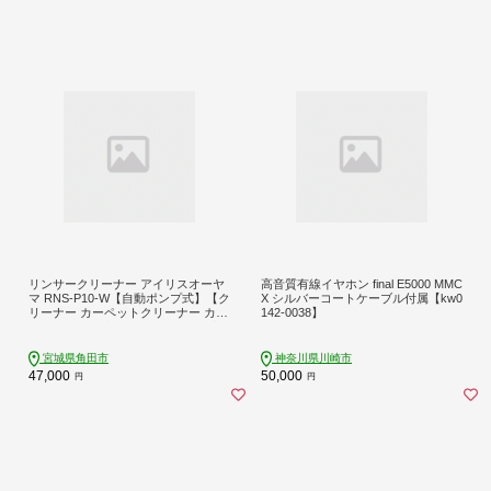
リンサークリーナー アイリスオーヤ
高音質有線イヤホン final E5000 MMC
マ RNS-P10-W【自動ポンプ式】【ク
X シルバーコートケーブル付属【kw0
リーナー カーペットクリーナー カー
142-0038】
ペット洗浄機 丸洗い ソファー 絨毯
じゅうたん 車 車内洗浄 家庭用 シー
ト カーペット クッション ラグ 大掃
宮城県角田市
神奈川県川崎市
除 猫 犬 ペット おすすめ 人気 家電
47,000
50,000
円
円
アイリスオーヤマ】