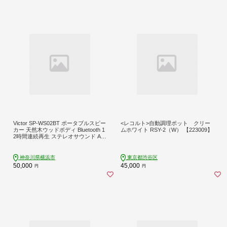
Victor SP-WS02BT ポータブルスピー
<レコルト>自動調理ポット クリー
カー 天然木ウッドボディ Bluetooth 1
ムホワイト RSY-2（W） 【223009】
2時間連続再生 ステレオサウンド AU
X対応で高音質な音楽体験を｜神奈川
県横浜市
神奈川県横浜市
東京都渋谷区
50,000
45,000
円
円