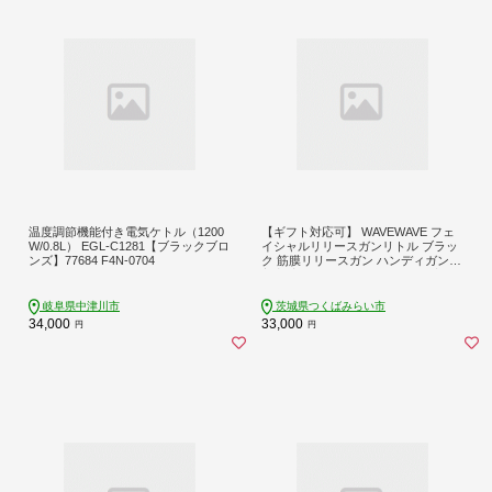
温度調節機能付き電気ケトル（1200
【ギフト対応可】 WAVEWAVE フェ
W/0.8L） EGL-C1281【ブラックブロ
イシャルリリースガンリトル ブラッ
ンズ】77684 F4N-0704
ク 筋膜リリースガン ハンディガン
美容 実用的 エステ マッサージ 家電
首 肩 肩甲骨 癒し グッズ プレゼント
クリスマス ギフト 母の日 父の日 敬
岐阜県中津川市
茨城県つくばみらい市
老の日 [AG169-NT]
34,000
33,000
円
円