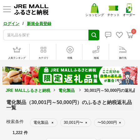
ショッピング
チケット
オーダー
/
ログイン
新規会員登録
0
人気ランキング
カテゴリ
特集
地域
旅行先
JRE MALLふるさと納税
電化製品
30,001円～50,000円の返礼品
電化製品（30,001円～50,000円）のふるさと納税返礼品
一覧
検索条件
電化製品
30,001円〜
〜50,000円
×
×
×
1,222 件