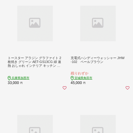
トースター アラジン グラファイト 2
充電式ハンディーウォッシャー JHW
枚焼き グリーン AET-GS13CG 緑 速
-102 ペールブラウン
熱 おしゃれ インテリア キッチン 家
電 兵庫 加西市 朝食 食パン グラファ
残りわずか
イトヒーター 速暖 パン焼き タイマ
ー付き 温め サクサク カリカリ トー
兵庫県加西市
宮城県角田市
スト
33,000
45,000
円
円