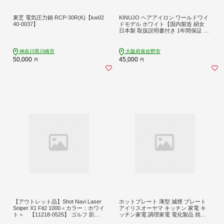
東芝 電気圧力鍋 RCP-30R(K)【kw02
KINUJO ヘアアイロン ワールドワイ
40-0037】
ドモデル ホワイト【国内製造 絹女
日本製 取扱説明書付き 1年間保証 美
容家電 キヌジョ キヌージョ ギフト
プレゼント 新生活 一人暮らし】 IBS
0005
神奈川県川崎市
大阪府泉佐野市
50,000
45,000
円
円
【アウトレット品】Shot Navi Laser
ホットプレート 薄型 減煙 プレート
Sniper X1 Fit2 1000＜カラー：ホワイ
アイリスオーヤマ キッチン 家電 キ
ト＞ 【11218-0525】 ゴルフ 距離
ッチン家電 調理家電 電化製品 焼肉 B
計 距離計測器 測定器 ゴルフナビ ゴ
BQ 焼肉プレート 電気プレート 卓上