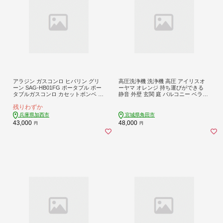
アラジン ガスコンロ ヒバリン グリ
高圧洗浄機 洗浄機 高圧 アイリスオ
ーン SAG-HB01FG ポータブル ポー
ーヤマ オレンジ 持ち運びができる
タブルガスコンロ カセットボンベ ア
静音 外壁 玄関 庭 バルコニー ベラン
ウトドア キャンプ 焼肉 おしゃれ 兵
ダ 洗車 車 水圧 クリーナー 高圧 噴射
残りわずか
庫 加西市 調理 家電 インテリア 卓上
洗車 網戸 おすすめ 人気 アイリス FB
ガスグリル 持ち運び 遠赤グラファイ
N-502-D オレンジ
兵庫県加西市
宮城県角田市
ト
43,000
48,000
円
円