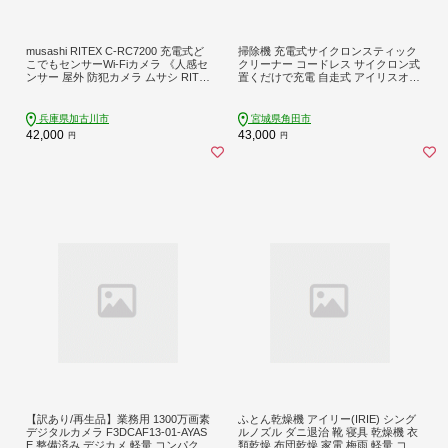
musashi RITEX C-RC7200 充電式ど
掃除機 充電式サイクロンスティック
こでもセンサーWi-Fiカメラ 《人感セ
クリーナー コードレス サイクロン式
ンサー 屋外 防犯カメラ ムサシ RITE
置くだけで充電 自走式 アイリスオー
X 充電式どこでもセンサー Wi-Fi カメ
ヤマ パワフル パワーヘッド SCD-18
ラ セキュリティ 防犯グッズ 》【240
5PM-Bブラック
4O10820】
兵庫県加古川市
宮城県角田市
42,000
43,000
円
円
【訳あり/再生品】業務用 1300万画素
ふとん乾燥機 アイリー(IRIE) シング
デジタルカメラ F3DCAF13-01-AYAS
ルノズル ダニ退治 靴 寝具 乾燥機 衣
E 整備済み デジカメ 軽量 コンパクト
類乾燥 布団乾燥 家電 梅雨 軽量 コン