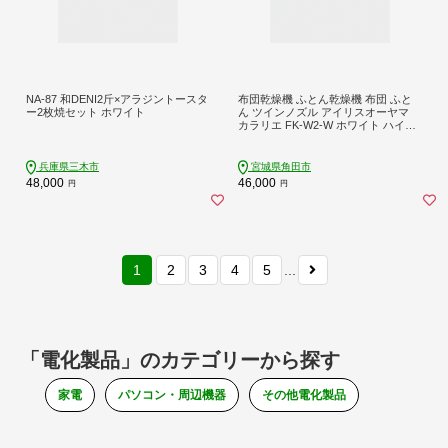
NA-87 和DENI2斤×アラジントースタ
布団乾燥機 ふとん乾燥機 布団 ふと
ー2枚焼セット ホワイト
ん ツインノズル アイリスオーヤマ
カラリエ FK-W2-W ホワイト ハイパ
ワー 布団乾燥 乾燥機 靴 靴乾燥 くつ
くつ乾燥機 シューズドライヤー ダニ
対策 部屋干し コンパクトニオイ対策
兵庫県三木市
宮城県角田市
消臭 汗 皮脂 家電 電化製品 生活家電
48,000
46,000
円
円
シンプル インテリア 新生活 1人暮ら
し 宮城県 角田市
1
2
3
4
5
...
「電化製品」のカテゴリーから探す
家電
パソコン・周辺機器
その他電化製品