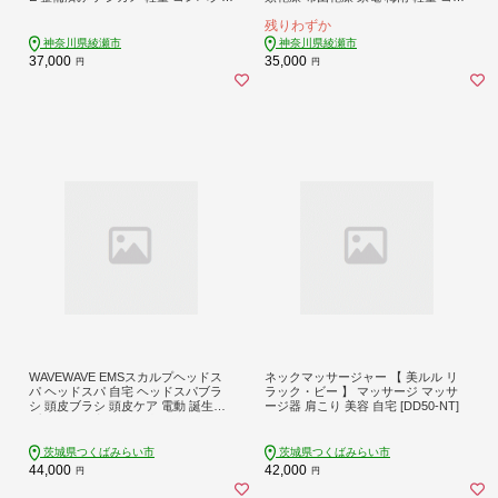
動画撮影
パクト 持ち運び 日本製
残りわずか
神奈川県綾瀬市
神奈川県綾瀬市
37,000
35,000
円
円
WAVEWAVE EMSスカルプヘッドス
ネックマッサージャー 【 美ルル リ
パ ヘッドスパ 自宅 ヘッドスパブラ
ラック・ビー 】 マッサージ マッサ
シ 頭皮ブラシ 頭皮ケア 電動 誕生日
ージ器 肩こり 美容 自宅 [DD50-NT]
プレゼント 実用的 頭皮マッサージ [A
G194-NT]
茨城県つくばみらい市
茨城県つくばみらい市
44,000
42,000
円
円