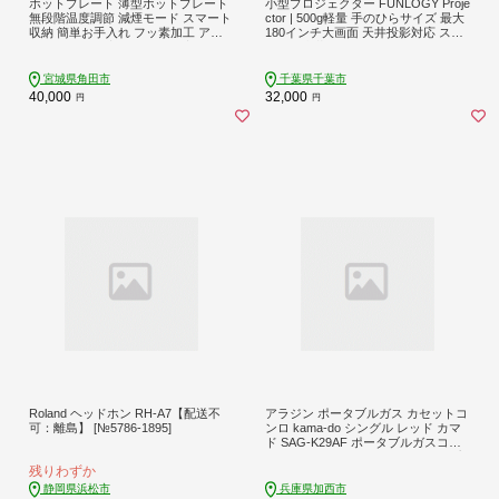
ホットプレート 薄型ホットプレート
小型プロジェクター FUNLOGY Proje
無段階温度調節 減煙モード スマート
ctor | 500g軽量 手のひらサイズ 最大
収納 簡単お手入れ フッ素加工 アイ
180インチ大画面 天井投影対応 スピ
リスオーヤマ 家電 キッチン家電 電
ーカー内蔵 ホームシアター iPhone
化製品 IHU-A10-B ブラック
スマホ PC Switch対応 映画 ゲーム キ
ャンプ 家電 千葉県 千葉市
宮城県角田市
千葉県千葉市
40,000
32,000
円
円
Roland ヘッドホン RH-A7【配送不
アラジン ポータブルガス カセットコ
可：離島】 [№5786-1895]
ンロ kama-do シングル レッド カマ
ド SAG-K29AF ポータブルガスコン
ロ シングルコンロ Aladdin キャンプ
残りわずか
アウトドア用品 キャンプ用品 調理家
電 家電 日用品
静岡県浜松市
兵庫県加西市