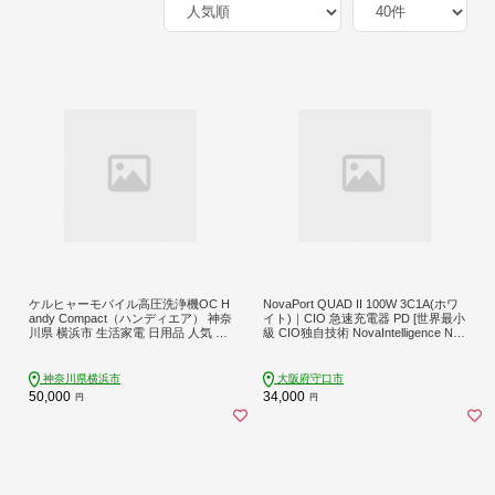
ケルヒャーモバイル高圧洗浄機OC H
NovaPort QUAD II 100W 3C1A(ホワ
andy Compact（ハンディエア） 神奈
イト)｜CIO 急速充電器 PD [世界最小
川県 横浜市 生活家電 日用品 人気 お
級 CIO独自技術 NovaIntelligence Nov
すすめ 送料無料 掃除 便利 コンパク
aEngine搭載] 4ポート USB-C×3 + US
ト 高圧洗浄機 ポータブル清掃 泡洗
B-A×1 ACアダプター コンセント 軽
浄 家事ラク ベランダ掃除
量 iPhone 15 Android Galaxy MacBoo
神奈川県横浜市
大阪府守口市
k iPad向け ノートPC [2529]
50,000
34,000
円
円