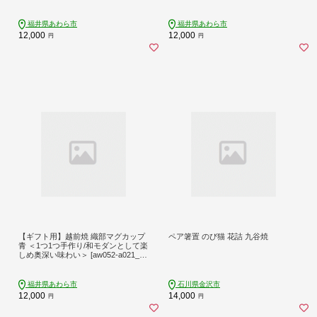
2]
2]
福井県あわら市
福井県あわら市
12,000
12,000
円
円
【ギフト用】越前焼 織部マグカップ
ペア箸置 のび猫 花詰 九谷焼
青 ＜1つ1つ手作り/和モダンとして楽
しめ奥深い味わい＞ [aw052-a021_0
2]
福井県あわら市
石川県金沢市
12,000
14,000
円
円