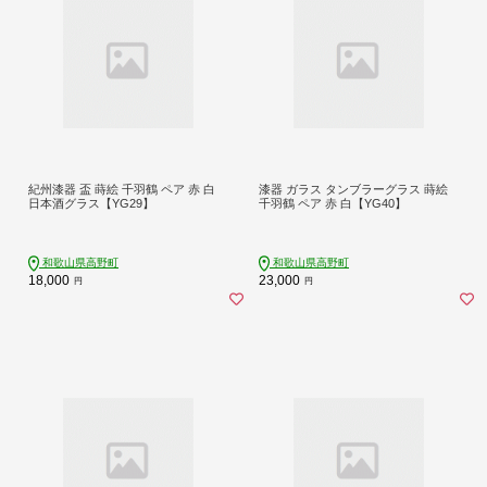
紀州漆器 盃 蒔絵 千羽鶴 ペア 赤 白
漆器 ガラス タンブラーグラス 蒔絵
日本酒グラス【YG29】
千羽鶴 ペア 赤 白【YG40】
和歌山県高野町
和歌山県高野町
18,000
23,000
円
円