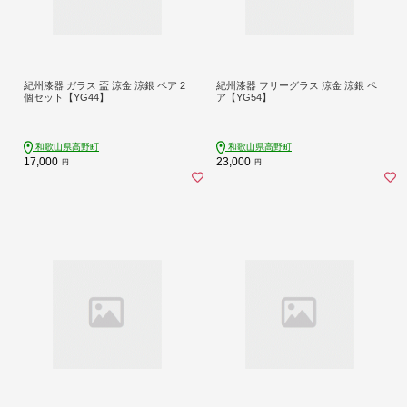
紀州漆器 ガラス 盃 涼金 涼銀 ペア 2
紀州漆器 フリーグラス 涼金 涼銀 ペ
個セット【YG44】
ア【YG54】
和歌山県高野町
和歌山県高野町
17,000
23,000
円
円