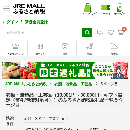
ショッピング
チケット
オーダー
/
ログイン
新規会員登録
0
人気ランキング
カテゴリ
特集
地域
旅行先
JRE MALLふるさと納税
衣類・装飾品・工芸品
5ページ目
1
衣類・装飾品・工芸品（10,001円～30,000円・ギフト設
定（熨斗/包装対応可））のふるさと納税返礼品一覧 5ペ
ージ目
検索
衣類・装飾品・工芸品
×
条件
ギフト設定（熨斗/包装対応可）
10,001円〜
×
×