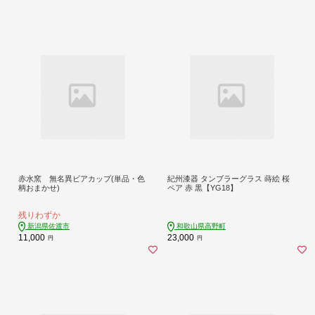
赤水窯 無名異ビアカップ(単品・色
紀州漆器 タンブラーグラス 蒔絵 桜
柄おまかせ)
ペア 赤 黒【YG18】
残りわずか
新潟県佐渡市
和歌山県高野町
11,000
23,000
円
円