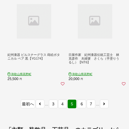
紀州漆器 ピルスナーグラス 蒔絵ボタ
日展作家 紀州漆器伝統工芸士 林
ニカル ペア 黒【YG174】
克彦作 夫婦箸 さくら（手塗りう
るし）【NT6】
和歌山県高野町
和歌山県高野町
25,500
20,000
円
円
最初へ
...
3
4
5
6
7
...