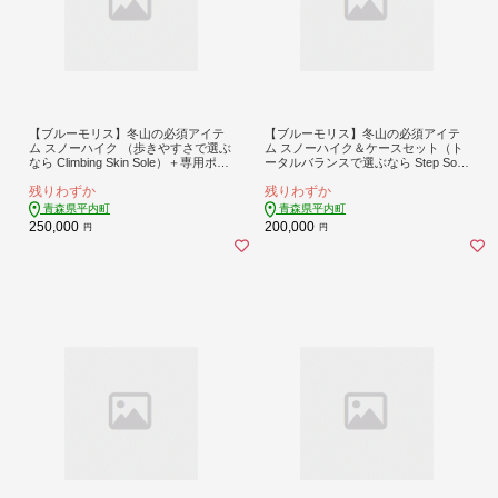
【ブルーモリス】冬山の必須アイテ
【ブルーモリス】冬山の必須アイテ
ム スノーハイク （歩きやすさで選ぶ
ム スノーハイク＆ケースセット（ト
なら Climbing Skin Sole）＋専用ポー
ータルバランスで選ぶなら Step Sol
ル(ストック)＆ケースセット 雪 スキ
e）雪 スキー スキー場 スキー板 Blue
残りわずか
残りわずか
ー スキー場 スキー板 Bluemoris F21J
moris F21J-196
-145
青森県平内町
青森県平内町
250,000
200,000
円
円