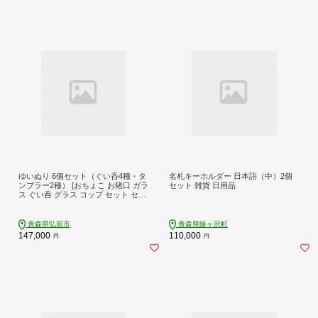
ゆいぬり 6個セット（ぐい呑4種・タ
名札キーホルダー 日本語（中）2個
ンブラー2種） [おちょこ お猪口 ガラ
セット 雑貨 日用品
ス ぐい呑 グラス コップ セット セッ
ト品 タンブラー 酒器 日本酒]
青森県弘前市
青森県鰺ヶ沢町
147,000
110,000
円
円