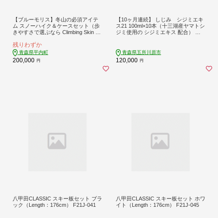
【ブルーモリス】冬山の必須アイテ
【10ヶ月連続】 しじみ シジミエキ
ム スノーハイク＆ケースセット（歩
ス21 100ml×10本（十三湖産ヤマトシ
きやすさで選ぶなら Climbing Skin So
ジミ使用の シジミエキス 配合） 定
le）雪 スキー スキー場 スキー板 Blue
期便
残りわずか
moris F21J-197
青森県平内町
青森県五所川原市
200,000
120,000
円
円
八甲田CLASSIC スキー板セット ブラ
八甲田CLASSIC スキー板セット ホワ
ック（Length：176cm） F21J-041
イト（Length：176cm） F21J-045