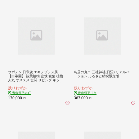
サボテン 日章旗 エキノプシス属
鳥居の鬼コ 三社神社(日沼) リアルバ
【白峯園】 観葉植物 盆栽 観葉 植物
ージョン ふるさと納税限定版
人気 オススメ 玄関 リビング キッチ
ン かわいい リラクゼーション 室内
残りわずか
残りわずか
栽培 プレゼント ギフト 趣味 風水 緑
ライフスタイル インテリア F21J-27
青森県平内町
青森県平川市
0
170,000
367,000
円
円