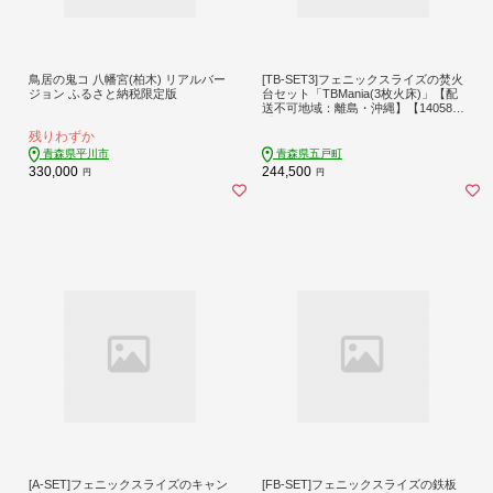
鳥居の鬼コ 八幡宮(柏木) リアルバー
[TB-SET3]フェニックスライズの焚火
ジョン ふるさと納税限定版
台セット「TBMania(3枚火床)」【配
送不可地域：離島・沖縄】【140582
6】
残りわずか
青森県平川市
青森県五戸町
330,000
244,500
円
円
[A-SET]フェニックスライズのキャン
[FB-SET]フェニックスライズの鉄板