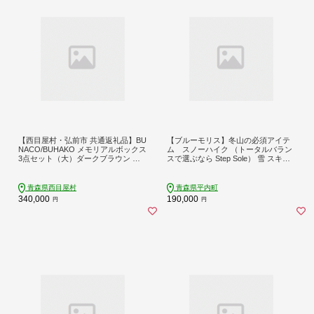
【西目屋村・弘前市 共通返礼品】BU
【ブルーモリス】冬山の必須アイテ
NACO/BUHAKO メモリアルボックス
ム スノーハイク （トータルバラン
3点セット（大）ダークブラウン ペ
スで選ぶなら Step Sole） 雪 スキー
ット 犬 猫 供養
スキー場 スキー板 Bluemoris F21J-1
46
青森県西目屋村
青森県平内町
340,000
190,000
円
円