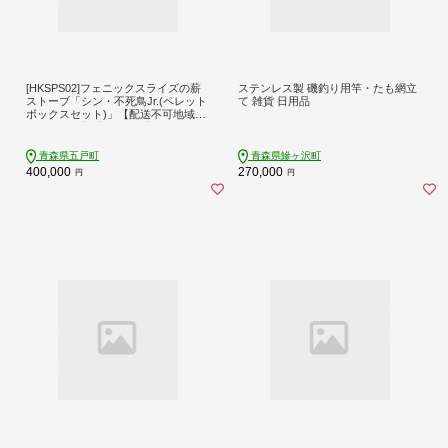
[HKSPS02]フェニックスライズの薪
ステンレス製 磯釣り用竿・たも網立
ストーブ「シン・不死鳥Jr.(ペレット
て 雑貨 日用品
ボックスセット)」【配送不可地域：
離島・沖縄】【1229683】
青森県五戸町
青森県鰺ヶ沢町
400,000
270,000
円
円