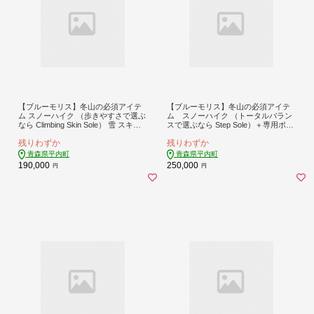
【ブルーモリス】冬山の必須アイテ
【ブルーモリス】冬山の必須アイテ
ム スノーハイク （歩きやすさで選ぶ
ム スノーハイク （トータルバラン
なら Climbing Skin Sole） 雪 スキー
スで選ぶなら Step Sole）＋専用ポー
スキー場 スキー板 Bluemoris F21J-1
ル(ストック)＆ケースセット 雪 スキ
残りわずか
残りわずか
44
ー スキー場 スキー板 Bluemoris F21J
-147
青森県平内町
青森県平内町
190,000
250,000
円
円