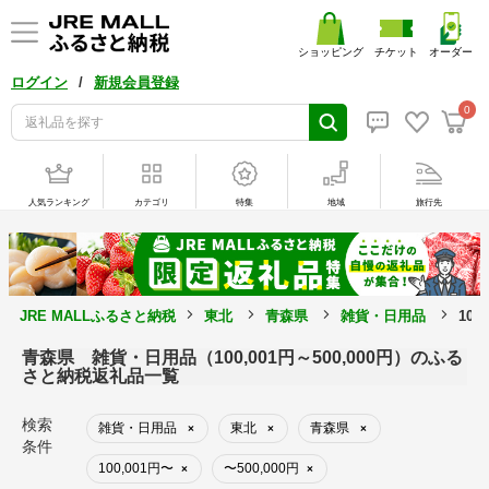
ショッピング
チケット
オーダー
/
ログイン
新規会員登録
0
人気ランキング
カテゴリ
特集
地域
旅行先
JRE MALLふるさと納税
東北
青森県
雑貨・日用品
100
青森県 雑貨・日用品（100,001円～500,000円）のふる
さと納税返礼品一覧
検索
雑貨・日用品
東北
青森県
×
×
×
条件
100,001円〜
〜500,000円
×
×