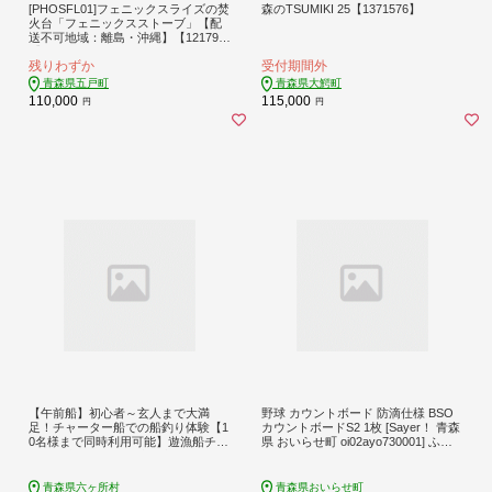
[PHOSFL01]フェニックスライズの焚
森のTSUMIKI 25【1371576】
火台「フェニックスストーブ」【配
送不可地域：離島・沖縄】【121796
3】
残りわずか
受付期間外
青森県五戸町
青森県大鰐町
110,000
115,000
円
円
【午前船】初心者～玄人まで大満
野球 カウントボード 防滴仕様 BSO
足！チャーター船での船釣り体験【1
カウントボードS2 1枚 [Sayer！ 青森
0名様まで同時利用可能】遊漁船チャ
県 おいらせ町 oi02ayo730001] ふる
ーター券（遊漁船 大洋丸） １～10
さと納税 LED 野球用品 スポーツ カ
名乗船可
ウント ボード
青森県六ヶ所村
青森県おいらせ町