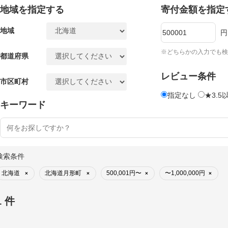
地域を指定する
寄付金額を指定
地域
円
※どちらかの入力でも検
都道府県
レビュー条件
市区町村
指定なし
★3.5
キーワード
検索条件
北海道
北海道月形町
500,001円〜
〜1,000,000円
×
×
×
×
1 件