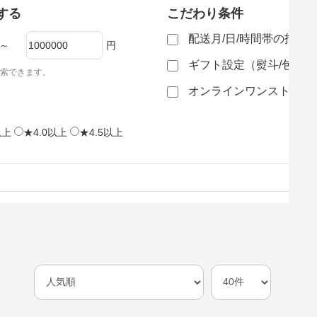
する
こだわり条件
配送月/日/時間帯の指定
～
円
ギフト設定（熨斗/包装
索できます。
オンラインワンストップ
以上
★4.0以上
★4.5以上