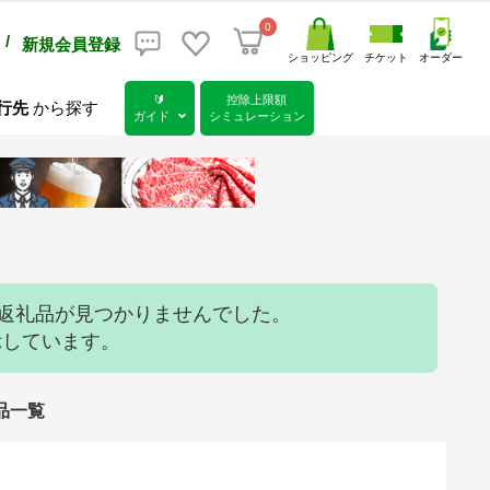
0
/
新規会員登録
ショッピング
チケット
オーダー
🔰
控除上限額
行先
から探す
ガイド
シミュレーション
の返礼品が見つかりませんでした。
示しています。
礼品一覧