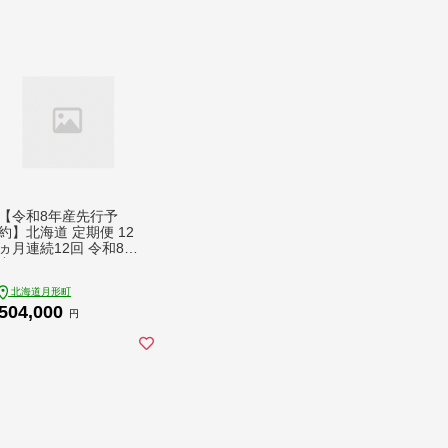
【令和8年産先行予
約】北海道 定期便 12
ヵ月連続12回 令和8年
産 ゆめぴりか 5kg×4
袋 特A 精米 米 白米
北海道月形町
ご飯 お米 ごはん 国産
504,000
ブランド米 肉料理 ギ
円
フト 常温 お取り寄せ
産地直送 送料無料