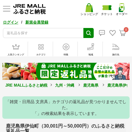
ショッピング
チケット
オーダー
/
ログイン
新規会員登録
0
人気ランキング
カテゴリ
特集
地域
旅行先
JRE MALLふるさと納税
九州・沖縄
鹿児島県
鹿児島県伊仙
「雑貨・日用品 文房具」カテゴリの返礼品が見つかりませんでし
た。
「」の検索結果を表示しています。
鹿児島県伊仙町（30,001円～50,000円）のふるさと納税
返礼品一覧