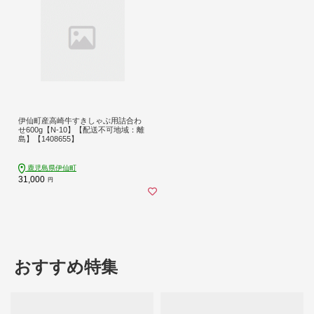
伊仙町産高崎牛すきしゃぶ用詰合わ
せ600g【N-10】【配送不可地域：離
島】【1408655】
鹿児島県伊仙町
31,000
円
おすすめ特集