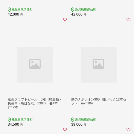
7】
鹿児島県伊仙町
鹿児島県伊仙町
42,000
42,000
円
円
奄美クラフトビール 3種〈純黒糖・
島のナポレオン900ml紙パック12本セ
長命草・島ばなな〉330ml 各4本
ット mkmt04
計12本
鹿児島県伊仙町
鹿児島県伊仙町
34,500
39,000
円
円