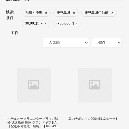
検索
九州・沖縄
鹿児島県
鹿児島県伊仙町
×
×
×
条件
30,001円〜
〜50,000円
×
×
7 件
ホテルオークラエンタープライズ監
島のナポレオン900ml瓶12本セット
修 徳之島産 島豚 グランドギフトA
【配送不可地域：離島】【167943