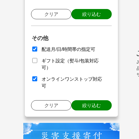
クリア
絞り込む
その他
配送月/日/時間帯の指定可
ギフト設定（熨斗/包装対応
可）
オンラインワンストップ対応
可
クリア
絞り込む