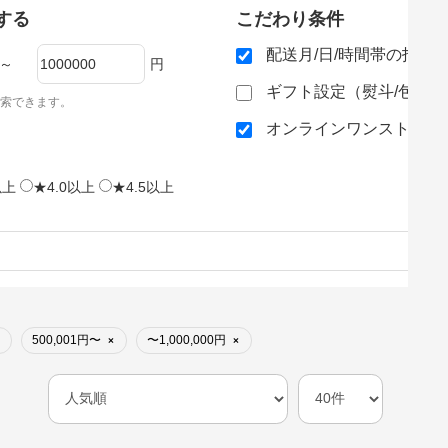
する
こだわり条件
配送月/日/時間帯の指定
～
円
ギフト設定（熨斗/包装
索できます。
オンラインワンストップ
以上
★4.0以上
★4.5以上
500,001円〜
〜1,000,000円
×
×