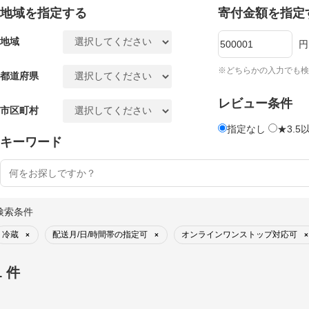
地域を指定する
寄付金額を指定
地域
円
※どちらかの入力でも検
都道府県
レビュー条件
市区町村
指定なし
★3.5
キーワード
検索条件
冷蔵
配送月/日/時間帯の指定可
オンラインワンストップ対応可
×
×
×
1 件