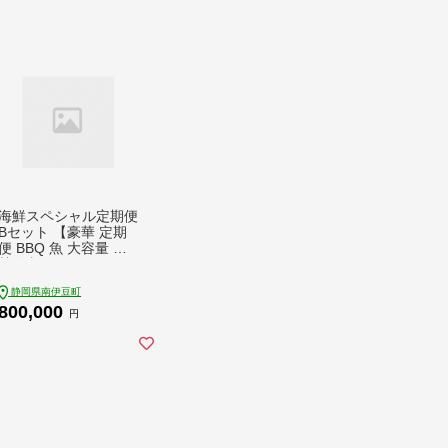
海鮮スペシャル定期便
Bセット 【豪華 定期
便 BBQ 魚 大容量 伊
勢海老 貝 あわび さざ
え セット 金目鯛 】
静岡県南伊豆町
800,000
円