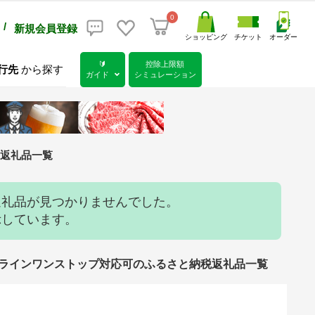
0
/
新規会員登録
ショッピング
チケット
オーダー
🔰
控除上限額
行先
から探す
ガイド
シミュレーション
の返礼品一覧
返礼品が見つかりませんでした。
示しています。
指定可 オンラインワンストップ対応可のふるさと納税返礼品一覧