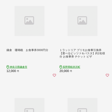
鎌倉 珊瑚礁 お食事券3000円分
トラットリア プリモお食事引換券
【選べるピッツァ＆パスタ】約2名様
分 お食事券 チケット ピザ
神奈川県鎌倉市
長野県軽井沢町
12,000
20,000
円
円