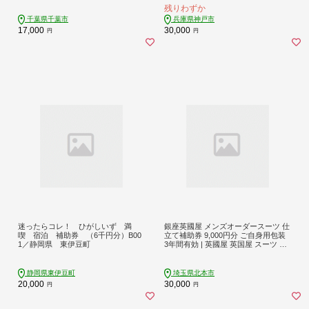
残りわずか
千葉県千葉市
兵庫県神戸市
17,000
30,000
円
円
迷ったらコレ！ ひがしいず 満
銀座英國屋 メンズオーダースーツ 仕
喫 宿泊 補助券 （6千円分）B00
立て補助券 9,000円分 ご自身用包装
1／静岡県 東伊豆町
3年間有効 | 英國屋 英国屋 スーツ オ
ーダーメイド オーダースーツ ビジネ
ス ビジネススーツ スーツ suits オー
ダーメードスーツ 贈答 ギフト 仕立
静岡県東伊豆町
埼玉県北本市
券 チケット 高級 リクルート 結納返
20,000
30,000
円
円
し お祝い 高級スーツ 贈り物 テーラ
ー カスタムスーツ 記念 3万円 9000
円分 埼玉県 北本