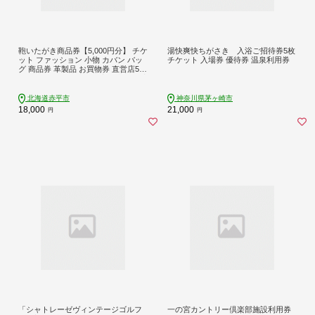
鞄いたがき商品券【5,000円分】 チケ
湯快爽快ちがさき 入浴ご招待券5枚
ット ファッション 小物 カバン バッ
チケット 入場券 優待券 温泉利用券
グ 商品券 革製品 お買物券 直営店5店
舗 利用 一つ一つ職人が心を込めて手
作り なめしの革 いたがき
北海道赤平市
神奈川県茅ヶ崎市
18,000
21,000
円
円
「シャトレーゼヴィンテージゴルフ
一の宮カントリー倶楽部施設利用券