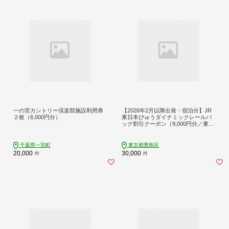
一の宮カントリー倶楽部施設利用券
【2026年2月以降出発・宿泊分】JR
２枚（6,000円分）
東日本びゅうダイナミックレールパ
ック割引クーポン（9,000円分／東京
都豊島区）※2027年1月31日出発・
宿泊分まで 旅行券 クーポン チケッ
ト 東京都 豊島区 列車 旅行 トラベル
千葉県一宮町
東京都豊島区
宿泊 ホテル 旅館 パッケージ旅行
20,000
30,000
円
円