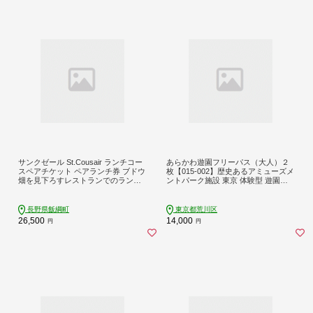
サンクゼール St.Cousair ランチコー
あらかわ遊園フリーパス（大人）２
スペアチケット ペアランチ券 ブドウ
枚【015-002】歴史あるアミューズメ
畑を見下ろすレストランでのランチ
ントパーク施設 東京 体験型 遊園地
チケット ランチ Winery Restaurant S
チケット 利用券 子供 キッズ 観光 旅
t.Cousair ワイナリーレストラン・サ
行 親子 家族連れ 東京都 荒川区
ンクゼール 長野県 飯綱町 [0081]
長野県飯綱町
東京都荒川区
26,500
14,000
円
円