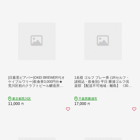
[日暮里ビアバー]OKEI BREWERY(オ
1名様 ゴルフ プレー券 (1Rセルフ・
ケイブルワリー)飲食券3,000円分★
諸税込・飲食別) 平日 勝浦ゴルフ倶
荒川区初のクラフトビール醸造所【0
楽部 【配送不可地域：離島】 《30日
29-001】食事券 利用券 飲食チケット
以内に出荷予定(土日祝除く)》千葉県
東京 クラフトビール 東京都 荒川区
勝浦市 ゴルフ ゴルフ券---kastuura_k
gc_1---
東京都荒川区
千葉県勝浦市
11,000
17,000
円
円