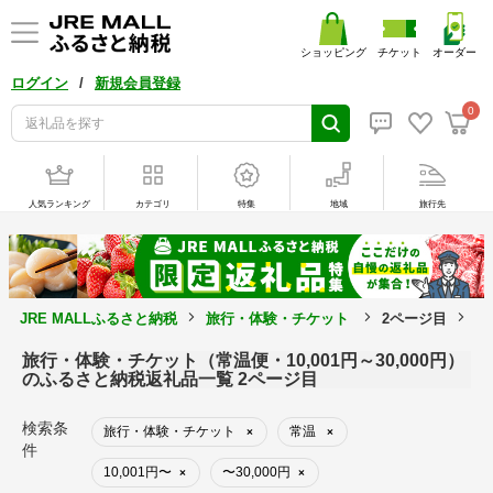
ショッピング
チケット
オーダー
/
ログイン
新規会員登録
0
人気ランキング
カテゴリ
特集
地域
旅行先
JRE MALLふるさと納税
旅行・体験・チケット
2ページ目
常
旅行・体験・チケット（常温便・10,001円～30,000円）
のふるさと納税返礼品一覧 2ページ目
検索条
旅行・体験・チケット
常温
×
×
件
10,001円〜
〜30,000円
×
×