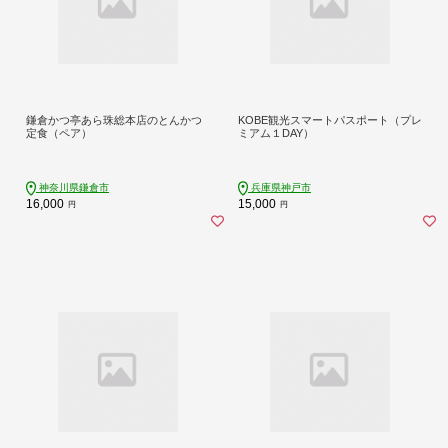
鎌倉かつ亭あら珠総本店のとんかつ
KOBE観光スマートパスポート（プレ
定食（ペア）
ミアム１DAY）
神奈川県鎌倉市
兵庫県神戸市
16,000
15,000
円
円