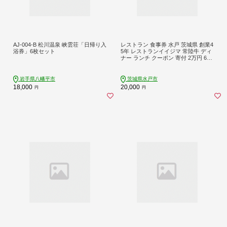
AJ-004-B 松川温泉 峡雲荘「日帰り入
レストラン 食事券 水戸 茨城県 創業4
浴券」6枚セット
5年 レストランイイジマ 常陸牛 ディ
ナー ランチ クーポン 寄付 2万円 600
0円分 肉のイイジマ（DU-122）
岩手県八幡平市
茨城県水戸市
18,000
20,000
円
円