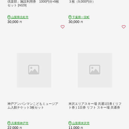
倶楽部」施設利用券 1000円分×9枚
３枚（9,000円分）
セット [h029]
山梨県北杜市
千葉県一宮町
30,000
30,000
円
円
神戸アンパンマンこどもミュージア
米沢エリアスキー場 共通1日券 ( リフ
ム入館チケット3枚セット
ト券 ) 1日券 リフト スキー場 共通券
兵庫県神戸市
山形県米沢市
22,000
11,000
円
円