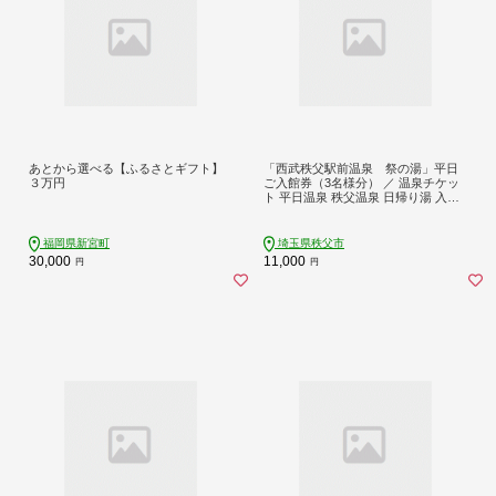
あとから選べる【ふるさとギフト】
「西武秩父駅前温泉 祭の湯」平日
３万円
ご入館券（3名様分） ／ 温泉チケッ
ト 平日温泉 秩父温泉 日帰り湯 入館
券 露天風呂 リラックス休憩 駅前温
泉 施設利用券 カップル 日帰り旅 リ
フレッシュ クーポン 3名分 家族おで
福岡県新宮町
埼玉県秩父市
かけ 休日プラン ボディケア チケッ
30,000
11,000
円
円
ト 温泉施設 埼玉県 No.130