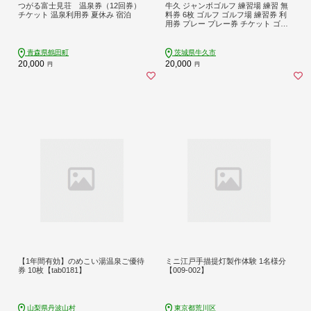
つがる富士見荘 温泉券（12回券）
牛久 ジャンボゴルフ 練習場 練習 無
チケット 温泉利用券 夏休み 宿泊
料券 6枚 ゴルフ ゴルフ場 練習券 利
用券 プレー プレー券 チケット ゴル
フチケット 打ち放題 打ちっぱなし 2
70ヤード 屋外 茨城
青森県鶴田町
茨城県牛久市
20,000
20,000
円
円
【1年間有効】のめこい湯温泉ご優待
ミニ江戸手描提灯製作体験 1名様分
券 10枚【tab0181】
【009-002】
山梨県丹波山村
東京都荒川区