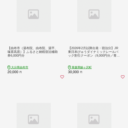
【由布市（湯布院、由布院、湯平、
【2026年2月以降出発・宿泊分】JR
塚原高原）】ふるさと納税宿泊補助
東日本びゅうダイナミックレールパ
券6,000円分
ック割引クーポン（9,000円分／青森
県鰺ヶ沢町）※2027年1月31日出
発・宿泊分まで
大分県由布市
青森県鰺ヶ沢町
20,000
30,000
円
円