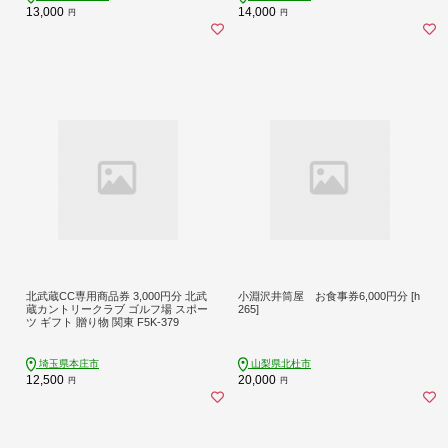
13,000
14,000
円
円
北武蔵CC専用商品券 3,000円分 北武
小淵沢井筒屋 お食事券6,000円分 [h
蔵カントリークラブ ゴルフ場 スポー
265]
ツ ギフト 贈り物 関東 F5K-379
埼玉県本庄市
山梨県北杜市
12,500
20,000
円
円