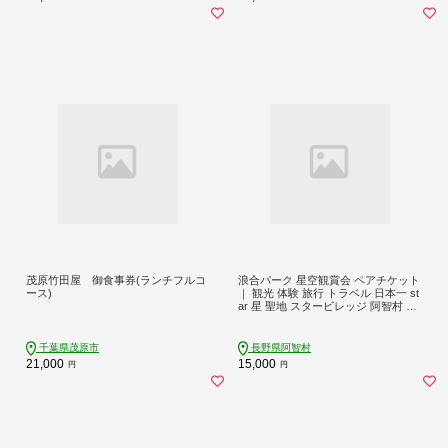
茂原竹田屋 御食事券(ランチフルコ
浪合パーク 星空観賞会 ペアチケット
ース)
｜ 観光 体験 旅行 トラベル 日本一 st
ar 星 聖地 スタービレッジ 阿智村 長
野県
千葉県茂原市
長野県阿智村
21,000
15,000
円
円