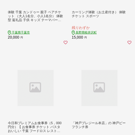
体験 千葉 カンドゥー 親子 ペアチケ
カーリング体験（お土産付き） 体験
ット （大人1名分、小人1名分） 体験
チケット スポーツ
型 返礼品 子供 キッズ テーマパーク
入場券 チケット 券 体験チケット ギ
残りわずか
フトチケット ギフト ギフト券 体験
ギフト ペア 贈答 アクティビティ 旅
千葉県千葉市
長野県軽井沢町
行 千葉県 千葉市
20,000
15,000
円
円
今日和プレミアムお食事券（5，000
「神戸プレジール本店」の 神戸ビー
円分）【 お食事券 チケット パスタ
フランチ券
おいしい 千葉 フードロス レストラ
ン 】