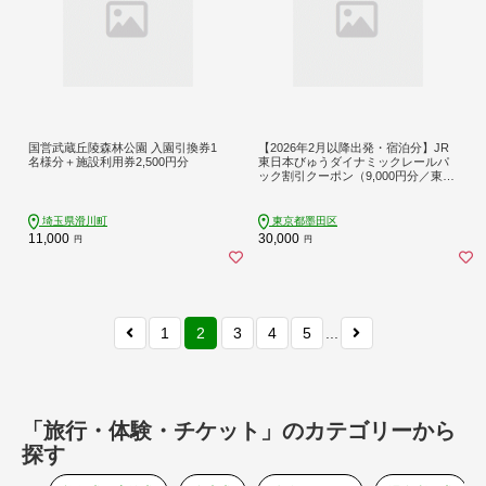
国営武蔵丘陵森林公園 入園引換券1
【2026年2月以降出発・宿泊分】JR
名様分＋施設利用券2,500円分
東日本びゅうダイナミックレールパ
ック割引クーポン（9,000円分／東京
都墨田区）※2027年1月31日出発・
宿泊分まで
埼玉県滑川町
東京都墨田区
11,000
30,000
円
円
1
2
3
4
5
...
「旅行・体験・チケット」のカテゴリーから
探す