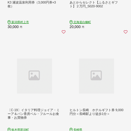
K3 瀬波温泉利用券（3,000円券×3
あとからセレクト【ふるさとギフ
枚）
ト】２万円_S020-9002
新潟県村上市
北海道白糠町
30,000
20,000
円
円
〔C-19〕イタリア料理ジョイア・ミ
ヒルトン長崎 ホテルギフト券 9,000
ーア＆パン香房ベル・フルールお食
円分＜長崎駅より徒歩1分＞
事・お買物券
栃木県那須町
長崎県