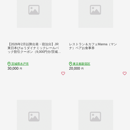
【2026年2月以降出発・宿泊分】JR
レストラン＆カフェManna（マン
東日本びゅうダイナミックレールパ
ナ）ペアお食事券
ック割引クーポン（9,000円分/茨城県
水戸市）※2027年1月31日出発・宿
泊分まで
茨城県水戸市
東京都新宿区
30,000
20,000
円
円