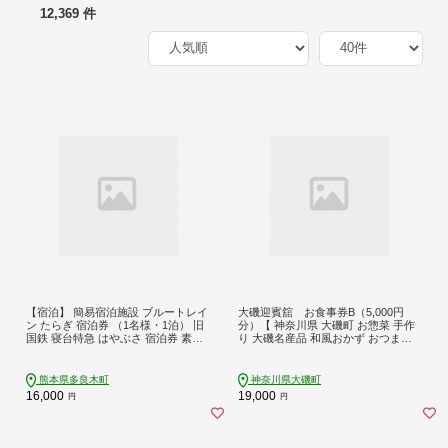
12,369 件
【宿泊】 簡易宿泊施設 ブルートレイ
大磯迎賓舘 お食事券B（5,000円
ン たらぎ 宿泊券 （1名様・1泊） 旧
分）【 神奈川県 大磯町 お惣菜 手作
国鉄 寝台特急 はやぶさ 宿泊券 素泊
り 大磯名産品 和風おかず おつまみ
まり 入浴券付き 028-0046
お土産 父の日 贈答品 揚げ物 母の日
ギフト お歳暮 食品 敬老の日 おかず
有名地元店 こだわり 大磯グルメ 】
熊本県多良木町
神奈川県大磯町
16,000
19,000
円
円