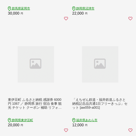
群馬県富岡市
静岡県沼津市
30,000
22,000
円
円
東伊豆町 ふるさと納税 感謝券 6000
「えちぜん鉄道・福井鉄道ふるさと
円 1067 ／ 静岡県 旅行 宿泊 食事 観
納税記念品共通1日フリーきっぷ」セ
光 チケット クーポン 補助 リフォー
ット [aw059-a001]
ム ホテル 動物園 海鮮 みかん 金目鯛
稲取 熱川 ギフト 土産
静岡県東伊豆町
福井県あわら市
20,000
12,000
円
円