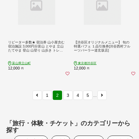
リピーター多数★ 宿泊券 山小屋含む
【渋谷区オリジナルメニュー】 旬の
宿泊施設 3,000円分富山 とやま 立山
特選パフェ １品引換券[渋谷西村フル
たてやま 登山 山登り 山歩き トレッ
ーツパーラー道玄坂店]
キング アルペンルート 商品券 チケ
ット 宿 ホテル 宿泊 温泉 旅行 旅 観
光 3000 3000円 富山県 立山町 F6T-7
富山県立山町
東京都渋谷区
75
12,000
12,000
円
円
1
2
3
4
5
...
「旅行・体験・チケット」のカテゴリーから
探す