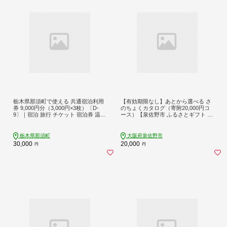
栃木県那須町で使える 共通宿泊利用
【有効期限なし】あとから選べる さ
券 9,000円分（3,000円×3枚）〔D-
のちょくカタログ（寄附20,000円コ
9〕｜宿泊 旅行 チケット 宿泊券 温泉
ース）【泉佐野市 ふるさとギフト 40
露天風呂 旅行券 ホテル 観光 国内旅
00品以上 高評価 肉 ビール 海鮮 野菜
行 那須 栃木県 那須町
定期便 タオル ティッシュ 後から カ
タログギフト あとからセレクト】 sn
栃木県那須町
大阪府泉佐野市
028
30,000
20,000
円
円