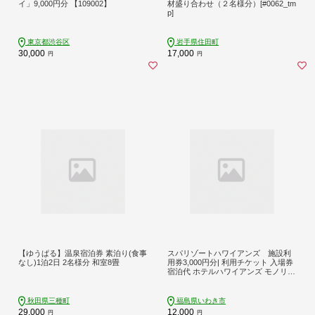
イ」9,000円分 【109002】
材盛り合わせ（２名様分）[#0062_tm
p]
東京都渋谷区
岩手県住田町
30,000
17,000
円
円
【ゆうぱる】温泉宿泊券 素泊り(食事
スパリゾートハワイアンズ 施設利
なし)1泊2日 2名様分 和室8畳
用券3,000円分| 利用チケット 入場券
宿泊代 ホテルハワイアンズ モノリス
タワー ウイルポート フラダンス レ
ジャー 観光 旅行 家族旅行 シルバー
ウィーク プール スパ 温水プール 福
秋田県三種町
福島県いわき市
島県 いわき市 | ZZ001
29,000
12,000
円
円