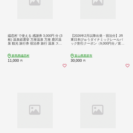
嬬恋村 で使える 感謝券 3,000円 分 (3
【2026年2月以降出発・宿泊分】JR
枚) 温泉総選挙 万座温泉 万座 鹿沢温
東日本びゅうダイナミックレールパ
泉 観光 旅行券 宿泊券 旅行 温泉 スキ
ック割引クーポン（9,000円分／富山
ー ホテル 旅館 トラベル 父の日 母の
県黒部市）※2027年1月31日出発・
日 敬老の日 浅間高原 鹿沢 バラギ 北
宿泊分まで
軽井沢エリア 関東 3000円 クーポン
群馬県嬬恋村
富山県黒部市
チケット 国内旅行 お泊り 日帰り 観
11,000
30,000
円
円
光地応援 [AO002tu]