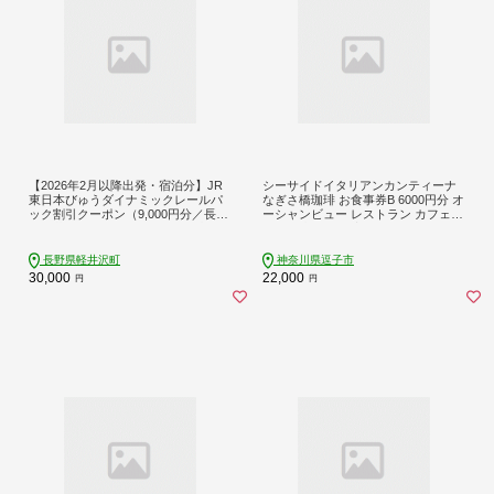
【2026年2月以降出発・宿泊分】JR
シーサイドイタリアンカンティーナ
東日本びゅうダイナミックレールパ
なぎさ橋珈琲 お食事券B 6000円分 オ
ック割引クーポン（9,000円分／長野
ーシャンビュー レストラン カフェ
県軽井沢町）※2027年1月31日出
逗子海岸 テラス席 ランチ ディナー
発・宿泊分まで パッケージ旅行
長野県軽井沢町
神奈川県逗子市
30,000
22,000
円
円