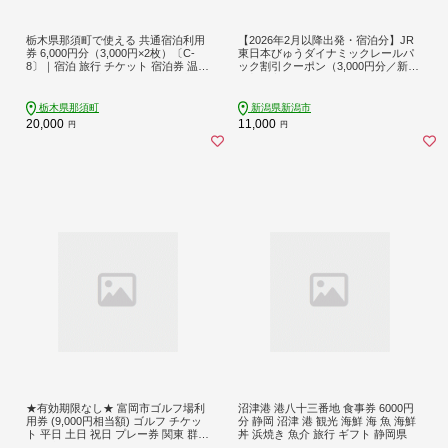
栃木県那須町で使える 共通宿泊利用
【2026年2月以降出発・宿泊分】JR
券 6,000円分（3,000円×2枚）〔C-
東日本びゅうダイナミックレールパ
8〕｜宿泊 旅行 チケット 宿泊券 温泉
ック割引クーポン（3,000円分／新潟
露天風呂 旅行券 ホテル 観光 国内旅
県新潟市）※2027年1月31日出発・
行 那須 栃木県 那須町
宿泊分まで パッケージ旅行
栃木県那須町
新潟県新潟市
20,000
11,000
円
円
★有効期限なし★ 富岡市ゴルフ場利
沼津港 港八十三番地 食事券 6000円
用券 (9,000円相当額) ゴルフ チケッ
分 静岡 沼津 港 観光 海鮮 海 魚 海鮮
ト 平日 土日 祝日 プレー券 関東 群馬
丼 浜焼き 魚介 旅行 ギフト 静岡県
県 首都圏 F20E-380