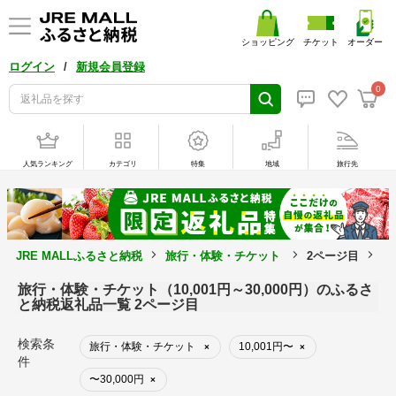
ショッピング
チケット
オーダー
/
ログイン
新規会員登録
0
人気ランキング
カテゴリ
特集
地域
旅行先
JRE MALLふるさと納税
旅行・体験・チケット
2ページ目
1
旅行・体験・チケット（10,001円～30,000円）のふるさ
と納税返礼品一覧 2ページ目
検索条
旅行・体験・チケット
10,001円〜
×
×
件
〜30,000円
×