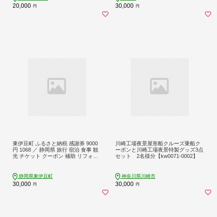
20,000
30,000
円
円
東伊豆町 ふるさと納税 感謝券 9000
川崎工場夜景屋形船クルーズ乗船ク
円 1068 ／ 静岡県 旅行 宿泊 食事 観
ーポンと川崎工場夜景特製グッズ3点
光 チケット クーポン 補助 リフォー
セット 2名様分【kw0071-0002】
ム ホテル 動物園 海鮮 みかん 金目鯛
稲取 熱川 ギフト 土産
静岡県東伊豆町
神奈川県川崎市
30,000
30,000
円
円