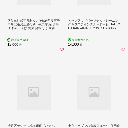
盛り出し式平泉わんこそば(特)食事券
ヒップアップパーソナルトレーニン
※そば茶お土産付き / 平泉 観光 グル
グ＆プロテインスムージー付[HALEO
メ わんこそば 蕎麦 更科そば 元祖盛
DAIKANYAMA / CrossFit DAIKANYA
り出し式 名物 ご当地料理 天ぷら お
MA]
土産付き 食事券 利用券
岩手県平泉町
東京都渋谷区
12,000
14,000
円
円
渋谷区デジタル地域通貨「ハチペ
東京オーブンお食事引換券3 住田食