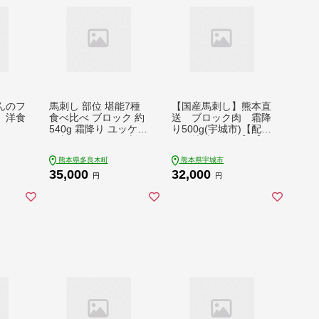
んのフ
馬刺し 部位 堪能7種
【国産馬刺し】熊本直
 洋食
食べ比べ ブロック 約
送 ブロック肉 霜降
540g 霜降り ユッケ
り500g(宇城市)【配送
馬刺 馬肉 バサシ 刺身
不可地域：離島】【1
熊本馬刺し ロース 霜
378640】
熊本県多良木町
熊本県宇城市
降り 赤身 ヒレ タタキ
35,000
32,000
トロ 桜うまトロ ネギ
円
円
トロ 031-0493