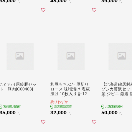
38,000
48,000
39,000
円
円
円
こだわり尾鈴豚セッ
和豚もちぶた 厚切り
【北海道鶴居村
ト 豚肉[C00403]
ロース 味噌漬け 塩糀
ゾシカ贅沢セット
漬け 10枚入り 計1250
産 ジビエ 厳選 
g 2種 詰め合わせ セッ
鹿肉 ヘルシー 
残りわずか
ト 豚ロース 食べ比べ
リー 焼肉 ステー
宮崎県川南町
新潟県新潟市
北海道鶴居村
もち豚 お肉 肉 豚肉
ースト 鹿肉 鹿
35,000
32,000
50,000
豚 おかず 惣菜 朝ごは
肉 未楽来工房
円
円
円
ん お弁当 焼肉 バーベ
キュー BBQ ステーキ
個包装 小分け 冷凍 新
潟県 新潟