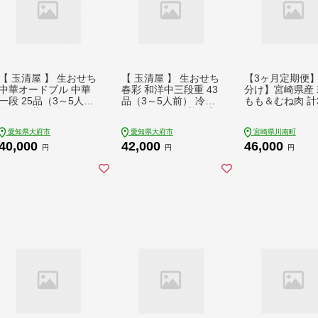
【 玉清屋 】 生おせち
【 玉清屋 】 生おせち
【3ヶ月定期便
中華オードブル 中華
春彩 和洋中三段重 43
分け】宮崎県産 
一段 25品（3～5人
品（3～5人前） 冷蔵
もも＆むね肉 計3
前） 冷蔵発送・12/31
発送・12/31到着限定
(各200g×8) 鶏
到着限定
期便[C00804t3]
愛知県大府市
愛知県大府市
宮崎県川南町
40,000
42,000
46,000
円
円
円