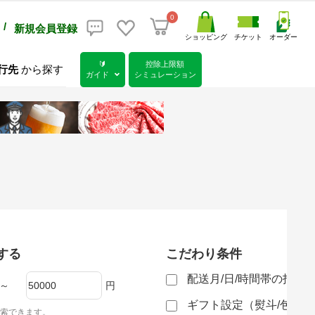
0
/
新規会員登録
ショッピング
チケット
オーダー
🔰
控除上限額
行先
から探す
ガイド
シミュレーション
する
こだわり条件
配送月/日/時間帯の指定
～
円
ギフト設定（熨斗/包装
索できます。