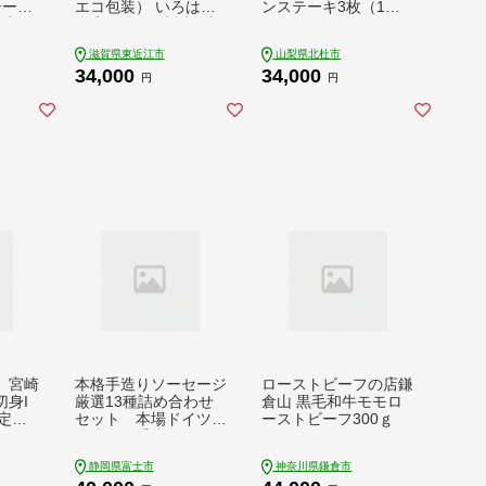
テーキ
エコ包装） いろは精
ンステーキ3枚（1枚2
牛 ス
肉店 滋賀県 東近江市
50g） [h021]
レ ス
C-D11 近江牛 赤身 ス
滋賀県東近江市
山梨県北杜市
 人気
テーキ 肉 牛肉 ブラン
34,000
34,000
 牛肉
ド牛 500g
円
円
 奈良県
店 は
】宮崎
本格手造りソーセージ
ローストビーフの店鎌
身I
厳選13種詰め合わせ
倉山 黒毛和牛モモロ
 定期
セット 本場ドイツで
ーストビーフ300ｇ
金賞多数受賞 [sf002-0
36]
静岡県富士市
神奈川県鎌倉市