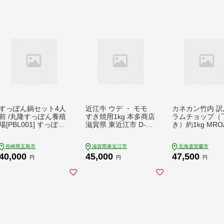
すっぽん鍋セット4人
近江牛 ウデ ・ モモ
カネカン竹内 訳
前 /丸隆すっぽん養殖
すき焼用1kg 本多商店
ラムチョップ（
場[PBL001] すっぽん
滋賀県 東近江市 D-E1
き）約1kg MRO
すっぽん鍋 スッポン
1 近江牛 ウデ モモ す
鍋セット スープ国産
き焼き 牛肉 和牛 肉
長崎県五島市
滋賀県東近江市
北海道室蘭市
コラーゲン なべ 美容
霜降り 赤身 美味しい
40,000
45,000
47,500
お鍋
ギフト プレゼント 贈
円
円
円
答品 お取り寄せ 高級