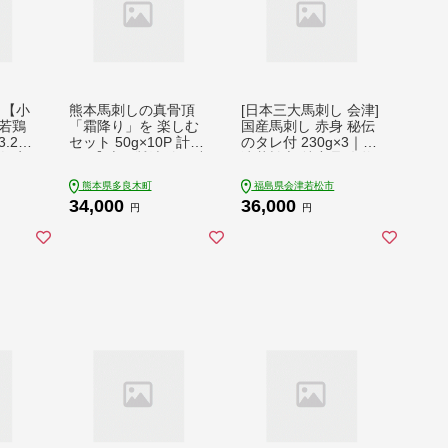
】【小
熊本馬刺しの真骨頂
[日本三大馬刺し 会津]
若鶏
「霜降り」を 楽しむ
国産馬刺し 赤身 秘伝
.2kg
セット 50g×10P 計50
のタレ付 230g×3｜会
肉 定
0g 【 専用醤油付き 中
津若松市 特産品 名物
トロ 小分け 馬肉 馬刺
国産 馬肉 赤身 馬刺し
熊本県多良木町
福島県会津若松市
馬刺し 霜降り おつま
馬 肉刺し 馬刺身 タレ
34,000
36,000
み ヘルシー 低カロリ
付 本場 ギフト 贈答用
円
円
ー 高タンパク 冷凍 霜
会津 ヘルシー スライ
降り 】 058-0269
ス カット 冷蔵 [0438]