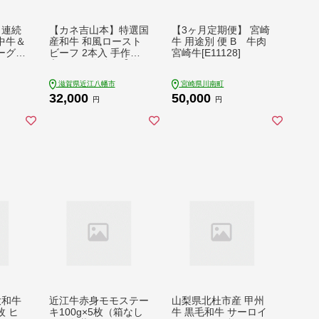
・連続
【カネ吉山本】特選国
【3ヶ月定期便】 宮崎
中牛＆
産和牛 和風ロースト
牛 用途別 便 B 牛肉
ーグ定
ビーフ 2本入 手作り
宮崎牛[E11128]
H00
和風ポン酢付き【約4
40ｇ】【Y096W1】
滋賀県近江八幡市
宮崎県川南町
32,000
50,000
円
円
大和牛
近江牛赤身モモステー
山梨県北杜市産 甲州
枚 ヒ
キ100g×5枚（箱なし
牛 黒毛和牛 サーロイ