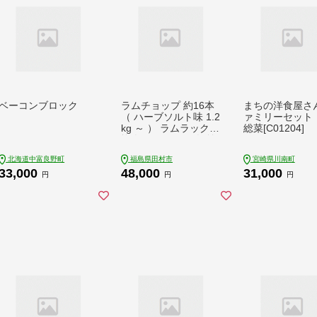
ベーコンブロック
ラムチョップ 約16本
まちの洋食屋さ
（ ハーブソルト味 1.2
ァミリーセット
kg ～ ） ラムラック
総菜[C01204]
塊肉でお届け！ 肉 羊
肉 羊 ラム ラム肉 冷
北海道中富良野町
福島県田村市
宮崎県川南町
凍 焼肉 BBQ 塊 人気
33,000
48,000
31,000
ギフト 贈答 プレゼン
円
円
円
ト 福島県 田村市 川合
精肉店 N009-009