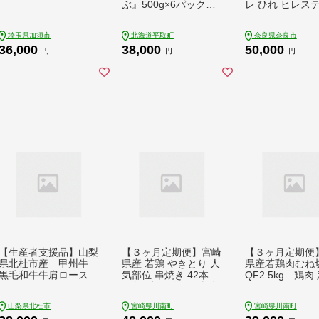
ぶ』500g×6パックタ
レ ひれ ヒレス
レ590ｇ×1本 BRTI00
冷蔵 赤身 黒毛和
8
テーキ ヒレ肉 ヒ
埼玉県加須市
北海道平取町
奈良県奈良市
テーキ すてーき
36,000
38,000
50,000
おすすめ お肉 肉
円
円
円
hire 焼肉 BBQ
奈良市 和牛専門
じめ
【生産者支援品】山梨
【３ヶ月定期便】宮崎
【３ヶ月定期便
県北杜市産 甲州牛
県産 若鶏 やきとり 人
県産若鶏肉むね切
黒毛和牛牛肩ロースす
気部位 串焼き 42本
QF2.5kg 鶏肉
きやき用（1.5kg） [h
（各7本×6袋） 鶏肉
便[D00707t3]
021]
鶏 肉 焼き鳥[D07804t
山梨県北杜市
宮崎県川南町
宮崎県川南町
3]