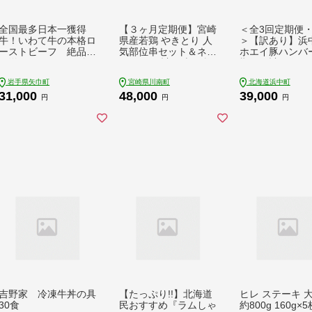
全国最多日本一獲得
【３ヶ月定期便】宮崎
＜全3回定期便
牛！いわて牛の本格ロ
県産若鶏 やきとり 人
＞【訳あり】浜
ーストビーフ 絶品
気部位串セット＆ネギ
ホエイ豚ハンバ
西洋わさびソース付き
まセット 計51本 鶏
期便（計48個）_
（岩手県 矢巾町・紫
肉 鶏 肉 焼き鳥[D078
19-103
岩手県矢巾町
宮崎県川南町
北海道浜中町
波町の共通返礼品）
05t3]
31,000
48,000
39,000
円
円
円
吉野家 冷凍牛丼の具
【たっぷり!!】北海道
ヒレ ステーキ 
30食
民おすすめ『ラムしゃ
約800g 160g×5