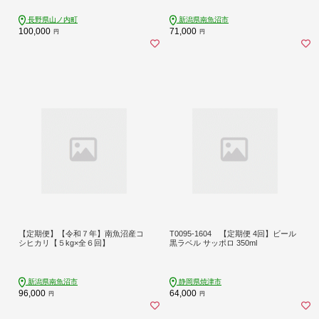
猿公苑 温泉 ギフト 自然 観光 長野県
リ≪定期便 コシヒカリ こしひかり
信州 冬 スキー
精米 銘柄米 ブランド米 南魚沼産 新
長野県山ノ内町
新潟県南魚沼市
潟米≫
100,000
71,000
円
円
【定期便】【令和７年】南魚沼産コ
T0095-1604 【定期便 4回】ビール
シヒカリ【５kg×全６回】
黒ラベル サッポロ 350ml
新潟県南魚沼市
静岡県焼津市
96,000
64,000
円
円