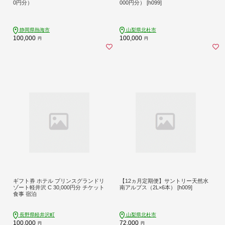
0円分）
000円分） [h099]
静岡県熱海市
山梨県北杜市
100,000
100,000
円
円
ギフト券 ホテル プリンスグランドリ
【12ヵ月定期便】サントリー天然水
ゾート軽井沢 C 30,000円分 チケット
南アルプス（2L×6本） [h009]
食事 宿泊
長野県軽井沢町
山梨県北杜市
100,000
72,000
円
円