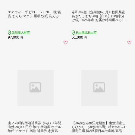
エアウィーヴ ピロー S-LINE 枕 寝
令和7年産《定期便6ヶ月》秋田県産
具 まくら マクラ 睡眠 快眠 洗える
あきたこまち 4kg【白米】(2kg小分
け袋) 2025年産 お届け時期選べる お
届け周期調整可能 隔月に調整OK お
米 おおもり [おおもり 秋田 お米 あき
たこまち 米どころ 東北 北秋田市 定
愛知県大府市
秋田県北秋田市
期便 毎月お届け]
97,000
51,000
円
円
山ノ内町内宿泊補助券（6枚）1年間
【JAみなみ魚沼定期便】南魚沼産こ
有効 30,000円分 旅行 宿泊券 ホテル
しひかり （3kg×全6回）精米HACCP
旅館 チケット 宿泊 補助券 志賀高原
認定工場 特A獲得日本一産地 高品質
湯田中渋温泉郷 北志賀高原 地獄谷野
精米 もっちり甘い 南魚沼産コシヒカ