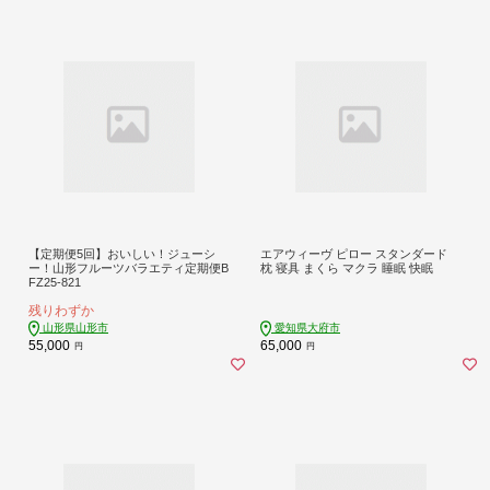
【定期便5回】おいしい！ジューシ
エアウィーヴ ピロー スタンダード
ー！山形フルーツバラエティ定期便B
枕 寝具 まくら マクラ 睡眠 快眠
FZ25-821
残りわずか
山形県山形市
愛知県大府市
55,000
65,000
円
円