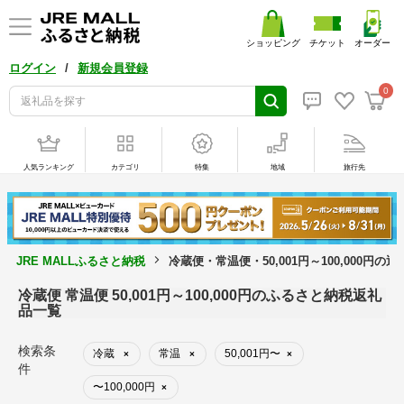
ショッピング
チケット
オーダー
/
ログイン
新規会員登録
0
人気ランキング
カテゴリ
特集
地域
旅行先
JRE MALLふるさと納税
冷蔵便・常温便・50,001円～100,000円の
冷蔵便 常温便 50,001円～100,000円のふるさと納税返礼
品一覧
検索条
冷蔵
常温
50,001円〜
×
×
×
件
〜100,000円
×