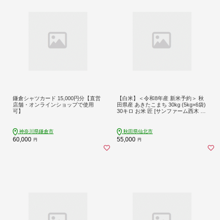
鎌倉シャツカード 15,000円分【直営
【白米】＜令和8年産 新米予約＞ 秋
店舗・オンラインショップで使用
田県産 あきたこまち 30kg (5kg×6袋)
可】
30キロ お米 匠 [サンファーム西木 白
米 あきたこまち ごはん 米 お米 精米
30kg]
神奈川県鎌倉市
秋田県仙北市
60,000
55,000
円
円