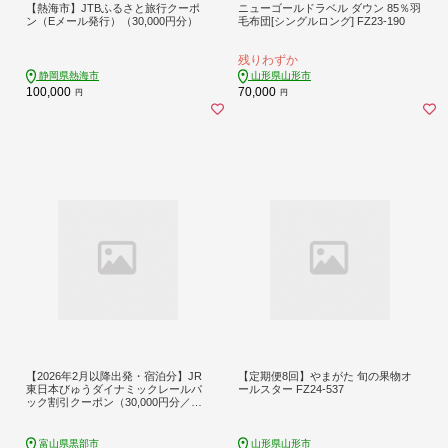
【熱海市】JTBふるさと旅行クーポ
ニューゴールドラベル ダウン 85％羽
ン（Eメール発行）（30,000円分）
毛布団[シングルロング] FZ23-190
残りわずか
静岡県熱海市
山形県山形市
100,000
70,000
円
円
【2026年2月以降出発・宿泊分】JR
【定期便8回】やまがた 旬の果物オ
東日本びゅうダイナミックレールパ
ールスター FZ24-537
ック割引クーポン（30,000円分／富
山県黒部市）※2027年1月31日出
発・宿泊分まで
富山県黒部市
山形県山形市