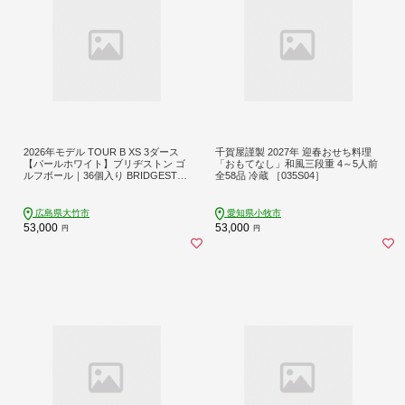
2026年モデル TOUR B XS 3ダース
千賀屋謹製 2027年 迎春おせち料理
【パールホワイト】ブリヂストン ゴ
「おもてなし」和風三段重 4～5人前
ルフボール｜36個入り BRIDGESTO
全58品 冷蔵 ［035S04］
NE ブリジストン ツアーB スピン系
ディープ感 ソフトフィール 打感 乗
り感 風に強い 強弾道 高耐久性 ふる
広島県大竹市
愛知県小牧市
さと まとめ買い 大量 golf [2344]
53,000
53,000
円
円