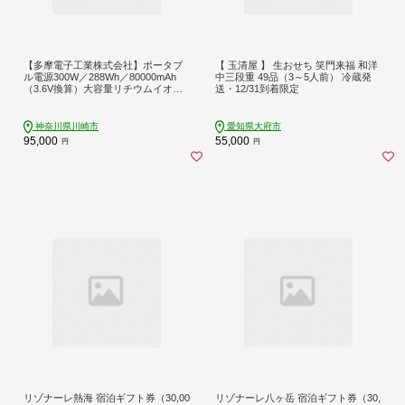
【多摩電子工業株式会社】ポータブ
【 玉清屋 】 生おせち 笑門来福 和洋
ル電源300W／288Wh／80000mAh
中三段重 49品（3～5人前） 冷蔵発
（3.6V換算）大容量リチウムイオン
送・12/31到着限定
バッテリー グレーとブラックのツ
ートンカラー【kw0232-0003】
神奈川県川崎市
愛知県大府市
95,000
55,000
円
円
リゾナーレ熱海 宿泊ギフト券（30,00
リゾナーレ八ヶ岳 宿泊ギフト券（30,