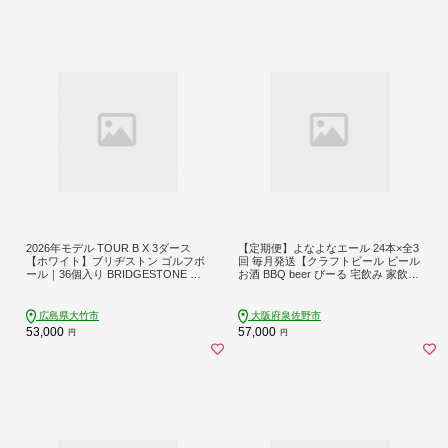
2026年モデル TOUR B X 3ダース
【定期便】よなよなエール 24本×全3
【ホワイト】ブリヂストン ゴルフボ
回 毎月発送【クラフトビール ビール
ール｜36個入り BRIDGESTONE ブ
お酒 BBQ beer びーる 宅飲み 家飲み
リジストン ツアーB スピン系 ディー
晩酌 贈答 ふるさと納税限定 泉佐野
プ感 ソフトフィール 打感 乗り感 風
オリジナル ヤッホーブルーイング】
に強い 強弾道 高耐久性 ふるさと ま
G3899
広島県大竹市
大阪府泉佐野市
とめ買い 大量 golf [2308]
53,000
57,000
円
円