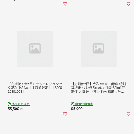
『定期便：全3回』サッポロクラシッ
【定期便6回】令和7年産 山形産 特別
ク350ml×24本【北海道限定】【3000
栽培米 つや姫 5kg×6ヶ月(計30kg) 定
10301903】
期便 人気 米 ブランド米 精米したて
山形 FY25-487
北海道恵庭市
山形県山形市
55,500
95,000
円
円