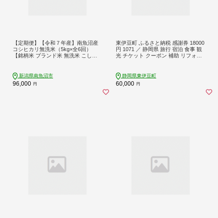
【定期便】【令和７年産】南魚沼産
東伊豆町 ふるさと納税 感謝券 18000
コシヒカリ無洗米（5kg×全6回）
円 1071 ／ 静岡県 旅行 宿泊 食事 観
【銘柄米 ブランド米 無洗米 こしひ
光 チケット クーポン 補助 リフォー
かり コシヒカリ 定期便 魚沼産 南魚
ム ホテル 動物園 海鮮 みかん 金目鯛
沼産 プレミアム 新潟米 新潟県産 高
稲取 熱川 ギフト 土産
評価 高品質 高級 国産米 産直 ご飯 御
新潟県南魚沼市
静岡県東伊豆町
飯 ごはん 厳選】
96,000
60,000
円
円