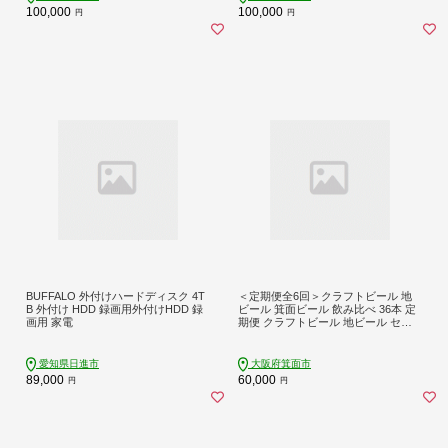
100,000
100,000
円
円
BUFFALO 外付けハードディスク 4T
＜定期便全6回＞クラフトビール 地
B 外付け HDD 録画用外付けHDD 録
ビール 箕面ビール 飲み比べ 36本 定
画用 家電
期便 クラフトビール 地ビール セッ
ト 地ビール おすすめ 人気 お試し 飲
み比べ ギフト プレゼント 金賞 記念
日 銘柄 スタウト IPA 【m01-03】
愛知県日進市
大阪府箕面市
【箕面ビール】
89,000
60,000
円
円