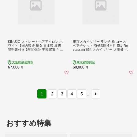
KINUJO ストレートヘアアイロン ホ
東京スカイツリー ランチ 粋 コース
ワイト【国内製造 絹女 日本製 取扱
ペアチケット 有効期間6ヶ月 Sky Re
説明書付き 1年間保証 美容家電 キヌ
staurant 634 スカイツリー 入場券 ペ
ジョ キヌージョ ギフト プレゼント
ア チケット 食事券 レストラン 東京
新生活 一人暮らし】 IBS0003
キュイジーヌ フランス料理 東京 墨
田区
大阪府泉佐野市
東京都墨田区
67,000
60,000
円
円
1
2
3
4
5
...
おすすめ特集