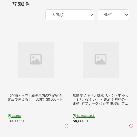
77,502 件
【宿泊利用券】新潟県内の指定宿泊
加島屋 ふるさと味覚 大ビン 4本 セッ
施設で使える！ （30枚）30,000円分
ト (さけ茶漬 いくら 醤油漬 貝柱のう
ま煮) 鮭フレーク ほたて 瓶詰め ご飯
のお供 おつまみ 新潟県 新潟市 しゃ
け
新潟県
新潟県新潟市
100,000
68,000
円
円