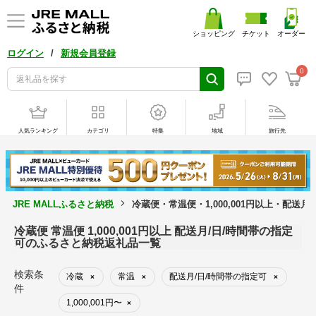
ショッピング
チケット
オーダー
/
ログイン
新規会員登録
0
人気ランキング
カテゴリ
特集
地域
旅行先
JRE MALLふるさと納税
冷蔵便・常温便・1,000,001円以上・配送
冷蔵便 常温便 1,000,001円以上 配送月/日/時間帯の指定
可のふるさと納税返礼品一覧
検索条
冷蔵
常温
配送月/日/時間帯の指定可
×
×
×
件
1,000,001円〜
×