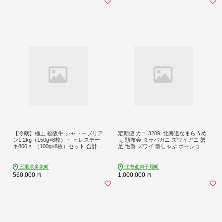
【冷蔵】極上 松阪牛 シャトーブリア
定期便 カニ 3289. 北海道なまらうめ
ン1.2kg（150g×8枚）・ ヒレステー
ぇ 頒布会 タラバガニ ズワイガニ 蟹
キ800ｇ （100g×8枚）セット 合計2k
足 毛蟹 ズワイ 蟹しゃぶ ポーション
g < 冷蔵 >年内配送可 牛追道中 肉
いくら 醤油漬け 帆立 玉冷 干し貝柱
牛 牛肉 和牛 ブランド牛 高級 国産 霜
海鮮 1000000円 北海道 弟子屈町
降り 冷凍 人気 ヒレ ヒレ肉 フィレ フ
三重県多気町
北海道弟子屈町
ィレ肉 ステーキ UOD-30-01
560,000
1,000,000
円
円