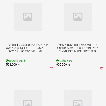
【定期便】八海山 麹だけでつくった
【冷蔵・6回定期便】極上松阪牛 す
あまさけ 825g 1ケース（12本入）
き焼き肉 600g < 冷蔵 > ( 牛肉 ブラン
【12か月】【定期便 八海山 麹 こう
ド牛 高級 和牛 国産牛 松阪牛 松坂牛
じ 米麹 甘酒 あま酒 あまさけ ノンア
すき焼き リブロース サーロイン 高
ル セット すっきり 味わい ホット】
級部位 霜ふり 霜降りすき焼き 松阪
牛 松阪牛霜降り肉 牛肉 すき焼き肉
新潟県南魚沼市
三重県多気町
ギフト 牛肉 リブロース サーロイン
553,000
600,000
円
円
すきやき 松阪牛すき焼き 松阪牛 三
重県 多気町)UOD-1906-01