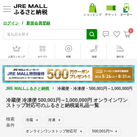
ショッピング
チケット
オーダー
/
ログイン
新規会員登録
0
人気ランキング
カテゴリ
特集
地域
旅行先
JRE MALLふるさと納税
冷蔵便・冷凍便・500,001円～1,000,0
冷蔵便 冷凍便 500,001円～1,000,000円 オンラインワン
ストップ対応可のふるさと納税返礼品一覧
検索
冷蔵
冷凍
×
×
条件
オンラインワンストップ対応可
500,001円〜
×
×