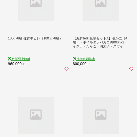
180g×6枚 佐賀牛ヒレ（180ｇ×6枚）
【海鮮魚卵豪華セットA】毛がに（4
尾）・ボイルタラバカニ脚800g×2・
イクラ・たらこ・明太子・ズワイ蟹
ポーション・ホタテ玉冷凍 毛がに _F
5F-0195
佐賀県上峰町
北海道釧路市
960,000
600,000
円
円