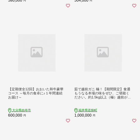
580,000
504,000
円
円
【定期便全12回】おおいた和牛豪華
茹で越前ガニ 極！【期間限定】食通
コース ～毎月の食卓に♪１年間連続
もうなる本場の味をぜひ、ご堪能く
お届け～
ださい。約1.5kg以上（極）越前がに
越前かに 越前カニ カニ ボイルガニ
ずわい蟹 ずわいガニ ズワイガニ 蟹
大分県由布市
福井県若狭町
600,000
1,000,000
円
円