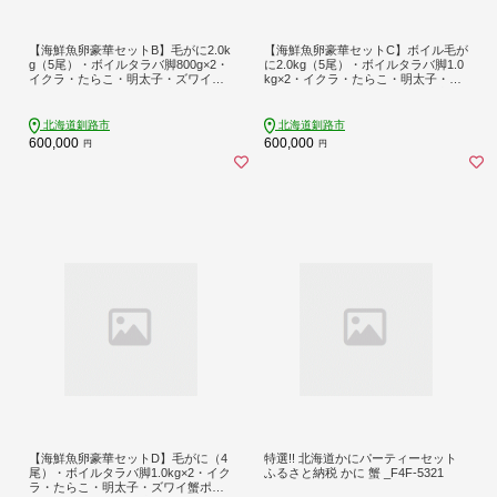
【海鮮魚卵豪華セットB】毛がに2.0k
【海鮮魚卵豪華セットC】ボイル毛が
g（5尾）・ボイルタラバ脚800g×2・
に2.0kg（5尾）・ボイルタラバ脚1.0
イクラ・たらこ・明太子・ズワイ蟹
kg×2・イクラ・たらこ・明太子・ズ
ポーション・ホタテ玉冷凍 _F5F-019
ワイ蟹ポーション・ホタテ玉冷凍 _F
6
4F-8683
北海道釧路市
北海道釧路市
600,000
600,000
円
円
【海鮮魚卵豪華セットD】毛がに（4
特選!! 北海道かにパーティーセット
尾）・ボイルタラバ脚1.0kg×2・イク
ふるさと納税 かに 蟹 _F4F-5321
ラ・たらこ・明太子・ズワイ蟹ポー