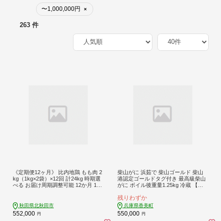
〜1,000,000円
×
263 件
《定期便12ヶ月》 比内地鶏 もも肉 2
柴山がに 浜茹で 柴山ゴールド 柴山
kg（1kg×2袋）×12回 計24kg 時期選
港認定ゴールドタグ付き 最高級柴山
べる お届け周期調整可能 12か月 12
がに ボイル後重量1.25kg 冷蔵 【令
ヵ月 12カ月 12ケ月 24キロ 国産 冷凍
和8年11月中旬以降発送予定】 国産
残りわずか
鶏肉 鳥肉 とり肉 モモ肉
かにすき ボイル カニ かに 蟹 新鮮 お
すすめ 返礼品 兵庫県 香美町 香住 カ
秋田県北秋田市
兵庫県香美町
ネニ 06-03
552,000
550,000
円
円