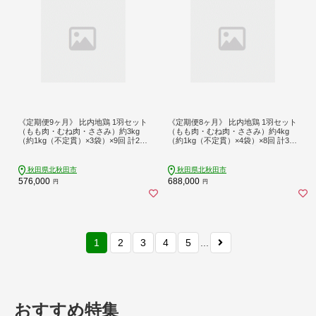
《定期便9ヶ月》 比内地鶏 1羽セット
《定期便8ヶ月》 比内地鶏 1羽セット
（もも肉・むね肉・ささみ）約3kg
（もも肉・むね肉・ささみ）約4kg
（約1kg（不定貫）×3袋）×9回 計27k
（約1kg（不定貫）×4袋）×8回 計32k
g 時期選べる お届け周期調整可能 9
g 時期選べる お届け周期調整可能 8
か月 9ヵ月 9カ月 9ケ月 27キロ 国産
か月 8ヵ月 8カ月 8ケ月 32キロ 国産
冷凍 正肉 鶏肉 鳥肉
冷凍 正肉 鶏肉 鳥肉
秋田県北秋田市
秋田県北秋田市
576,000
688,000
円
円
1
2
3
4
5
...
おすすめ特集