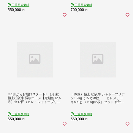
しゃぶ すき焼き 焼肉 自宅用 贈答品
パーティー UOD-31-01
ギフト お正月 年末年始 お歳暮 お中
三重県多気町
三重県多気町
元 牛肉 とろける 和牛 三重県 A4 A5
550,000
700,000
円
円
特産 GI） NTY-35
※1月からお届けスタート!! （冷凍）
（冷凍）極上 松阪牛 シャトーブリア
極上松阪牛 満喫コース【定期便12ヵ
ン1.2kg（150g×8枚）・ ヒレステー
月】全12回（ヒレ・シャトーブリア
キ800ｇ （100g×8枚）セット 合計2k
ン・サーロイン・赤身・霜降り・す
g < 冷凍 >年内配送可 牛追道中 肉
き焼き・しゃぶしゃぶ・ハンバー
牛 牛肉 和牛 ブランド牛 高級 国産 霜
グ・松阪牛 松坂牛 高級肉 霜降り肉
降り 冷凍 人気 ヒレ ヒレ肉 フィレ フ
三重県多気町
三重県多気町
ブランド牛 国産牛 贈り物 ギフト 人
ィレ肉 ステーキ UOD-30-02
650,000
560,000
円
円
気ふるさと納税 和牛 ふるさと納税お
すすめ 肉おすすめ） UOD-34