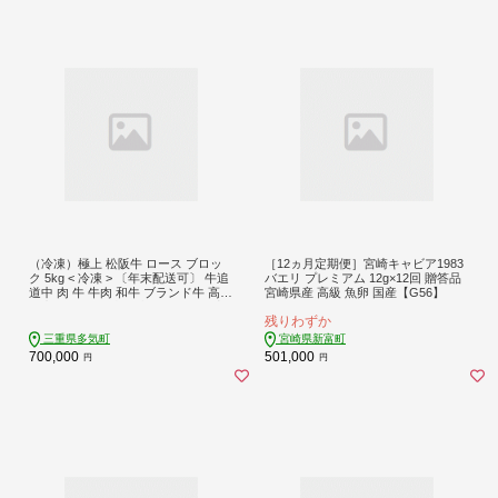
（冷凍）極上 松阪牛 ロース ブロッ
［12ヵ月定期便］宮崎キャビア1983
ク 5kg < 冷凍 > 〔年末配送可〕 牛追
バエリ プレミアム 12g×12回 贈答品
道中 肉 牛 牛肉 和牛 ブランド牛 高級
宮崎県産 高級 魚卵 国産【G56】
国産 霜降り 冷凍 自由にカット 自宅
残りわずか
パーティー UOD-31-02
三重県多気町
宮崎県新富町
700,000
501,000
円
円