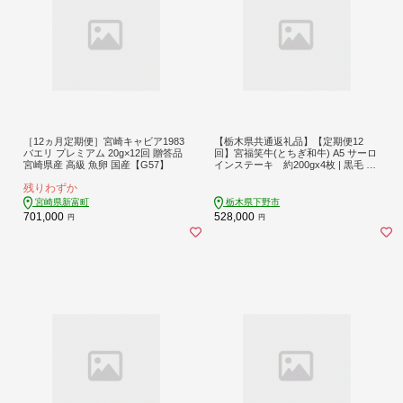
［12ヵ月定期便］宮崎キャビア1983
【栃木県共通返礼品】【定期便12
バエリ プレミアム 20g×12回 贈答品
回】宮福笑牛(とちぎ和牛) A5 サーロ
宮崎県産 高級 魚卵 国産【G57】
インステーキ 約200gx4枚 | 黒毛 和
牛 牛肉 焼肉 とろける 霜降り 赤身 切
残りわずか
り落とし ふるさと 納税 イチオシ お
すすめ 栃木県 下野市 しもつけ市
宮崎県新富町
栃木県下野市
701,000
528,000
円
円