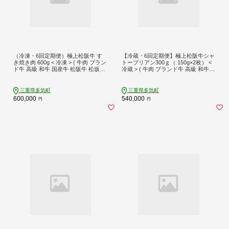
（冷凍・6回定期便）極上松阪牛 す
【冷蔵・6回定期便】極上松阪牛シャ
き焼き肉 600g < 冷凍 > ( 牛肉 ブラン
トーブリアン300ｇ（ 150g×2枚） <
ド牛 高級 和牛 国産牛 松阪牛 松坂牛
冷蔵 > ( 牛肉 ブランド牛 高級 和牛
すき焼き リブロース サーロイン 高
国産牛 松阪牛 松坂牛 ステーキ ヒレ
級部位 霜ふり 霜降りすき焼き 松阪
フィレ シャトーブリアン シャトーブ
牛 松阪牛霜降り肉 牛肉 すき焼き肉
リアンステーキ 三重県 多気町 UOD-
三重県多気町
三重県多気町
ギフト 牛肉 リブロース サーロイン
2906-01
600,000
540,000
円
円
すきやき 松阪牛すき焼き 松阪牛 三
重県 多気町)UOD-1906-02