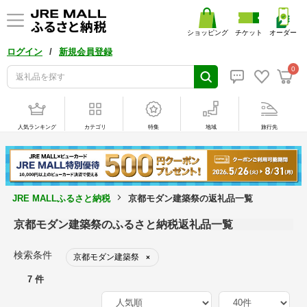
ショッピング
チケット
オーダー
/
ログイン
新規会員登録
0
人気ランキング
カテゴリ
特集
地域
旅行先
JRE MALLふるさと納税
京都モダン建築祭の返礼品一覧
京都モダン建築祭のふるさと納税返礼品一覧
検索条件
京都モダン建築祭
×
7 件