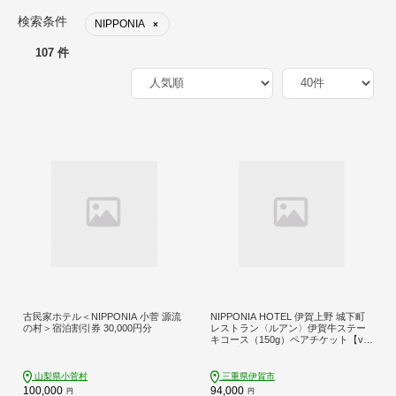
検索条件
NIPPONIA
×
107 件
古民家ホテル＜NIPPONIA 小菅 源流
NIPPONIA HOTEL 伊賀上野 城下町
の村＞宿泊割引券 30,000円分
レストラン〈ルアン〉伊賀牛ステー
キコース（150g）ペアチケット【val
u0005】
山梨県小菅村
三重県伊賀市
100,000
94,000
円
円