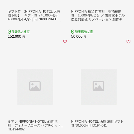
ギフト券 【NIPPONIA HOTEL 大洲
NIPPONIA 秩父 門前町 宿泊補助
城下町】 ギフト券（45,000円分）
券 15000円相当分 ／ 古民家ホテル
45000円分 4万5千円 NIPPONIA HOT
歴史的価値 リノベーション 創作キュ
EL 大洲 城下町 宿泊 レストラン 食事
イジーヌ 地元食材 埼玉県 No.522
代 利用券 補助券 クーポン 愛媛県大
洲市/バリューマネジメント株式会社
愛媛県大洲市
埼玉県秩父市
[AGDP013] 観光 旅行 宿泊券 宿泊チ
152,000
50,000
円
円
ケット チケット 旅館 ホテル お食事
券 体験チケット お食事チケット お
すすめ 人気 送料無料
ルアン NIPPONIA HOTEL 函館 港
NIPPONIA HOTEL 函館 港町ギフト
町 ディナー Aコース ペアチケット_
券 30,000円_HD194-011
HD194-002