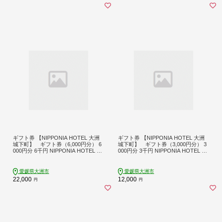
ギフト券 【NIPPONIA HOTEL 大洲
ギフト券 【NIPPONIA HOTEL 大洲
城下町】 ギフト券（6,000円分） 6
城下町】 ギフト券（3,000円分） 3
000円分 6千円 NIPPONIA HOTEL 大
000円分 3千円 NIPPONIA HOTEL 大
洲 城下町 宿泊 レストラン 食事代 施
洲 城下町 宿泊 レストラン 食事代 施
設利用券 補助券 クーポン 愛媛県大
設利用券 補助券 クーポン 愛媛県大
洲市/バリューマネジメント株式会社
洲市/バリューマネジメント株式会社
愛媛県大洲市
愛媛県大洲市
[AGDP009] 観光 旅行 宿泊券 宿泊チ
[AGDP008] 観光 旅行 宿泊券 宿泊チ
22,000
12,000
円
円
ケット チケット 旅館 ホテル お食事
ケット チケット 旅館 ホテル お食事
券 体験チケット お食事チケット お
券 体験チケット お食事チケット お
すすめ 人気 送料無料
すすめ 人気 送料無料