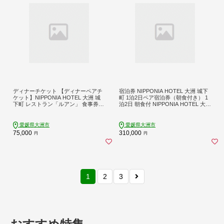
ディナーチケット 【ディナーペアチ
宿泊券 NIPPONIA HOTEL 大洲 城下
ケット】NIPPONIA HOTEL 大洲 城
町 1泊2日ペア宿泊券（朝食付き） 1
下町 レストラン「ルアン」 食事券 N
泊2日 朝食付 NIPPONIA HOTEL 大洲
IPPONIA HOTEL 城下町 レストラン
城下町 古民家 歴史的建造物 おしゃ
フレンチ コース料理 地元食材 古民
れ 空間 特別な時間 愛媛県大洲市/バ
家 愛媛県大洲市/バリューマネジメン
リューマネジメント [AGDP003] 観光
愛媛県大洲市
愛媛県大洲市
ト [AGDP002] 観光 旅行 お食事券 体
旅行 お食事券 体験チケット お食事
75,000
310,000
円
円
験チケット お食事チケット ペア チ
チケット ペアペアチケット チケット
ケット 招待券 グルメ おすすめ 人気
招待券 グルメ おすすめ 人気 お取り
お取り寄せ 送料無料 贈答 ギフト
寄せ 送料無料 贈答 ギフト
1
2
3