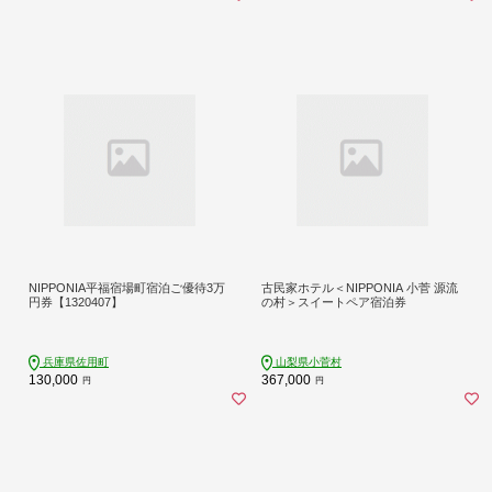
NIPPONIA平福宿場町宿泊ご優待3万
古民家ホテル＜NIPPONIA 小菅 源流
円券【1320407】
の村＞スイートペア宿泊券
兵庫県佐用町
山梨県小菅村
130,000
367,000
円
円