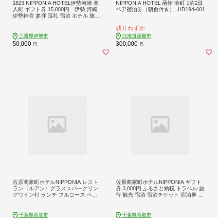
1823 NIPPONIA HOTEL伊勢河崎 商
NIPPONIA HOTEL 函館 港町 1泊2日
人町 ギフト券 15,000円 伊勢 河崎
ペア宿泊券（朝食付き）_HD194-001
伊勢神宮 参拝 巡礼 宿泊 ホテル 旅行
観光 宿泊チケット ギフト券 NIPPON
残りわずか
NIA 癒し 歴史
三重県伊勢市
北海道函館市
50,000
300,000
円
円
佐原商家町ホテルNIPPONIA レスト
佐原商家町ホテルNIPPONIA ギフト
ラン〈ルアン〉グラススパークリン
券 3,000円 ふるさと納税 トラベル 旅
グワイン付 ランチ フルコース ペア
行 観光 宿泊 宿泊チケット 宿泊券 レ
チケット ふるさと納税 ランチ コー
ストラン カフェ スイーツ 食事券 お
ス ペア 食事券 チケット お食事券 レ
食事券 グルメ チケット 千葉県 香取
ストラン グルメ スパークリング ワ
市 送料無料 BRY010
千葉県香取市
千葉県香取市