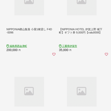
NIPPONIA楢山集落 小屋1棟貸し F4D
【NIPPONIA HOTEL 伊賀上野 城下
-0096
町】ギフト券 9,000円【valu0008】
福島県西会津町
三重県伊賀市
200,000
35,000
円
円