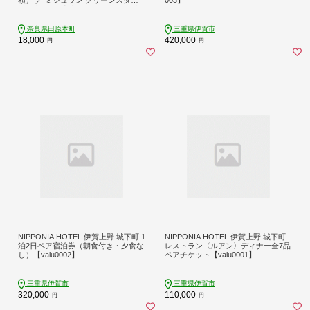
旅行 記念日 醸造体験 御朱印帳 観光
コース料理 旅行 奈良県 田原本町
奈良県田原本町
三重県伊賀市
18,000
420,000
円
円
NIPPONIA HOTEL 伊賀上野 城下町 1
NIPPONIA HOTEL 伊賀上野 城下町
泊2日ペア宿泊券（朝食付き・夕食な
レストラン〈ルアン〉ディナー全7品
し）【valu0002】
ペアチケット【valu0001】
三重県伊賀市
三重県伊賀市
320,000
110,000
円
円