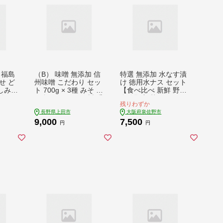
 福島
（B） 味噌 無添加 信
特選 無添加 水なす漬
せ ど
州味噌 こだわり セッ
け 徳用水ナス セット
しみ白
ト 700g × 3種 みそ 詰
【食べ比べ 新鮮 野菜
 数量
め合わせ ミソ 信州 手
泉佐野産 茄子 やさい
残りわずか
 もも
作り 調味料 天然醸造
TONOファーム 高評
長野県上田市
大阪府泉佐野市
の フ
信州みそ 米味噌 米み
価 数量限定】 005A0
9,000
7,500
6
そ 長野県 長野 上田市
58
円
円
上田 株式会社大桂商
店