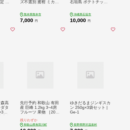
定 冷
ズ不選別 蜜柑 ミカン
石垣島 ポテトチップ
ルーツ
フルーツ 果物 くだも
チョコレート［石垣の
ランド
の 柑橘 熊本産 九州産
塩］ ＆ ロイズ石垣島
熊本県熊本市
沖縄県石垣市
すすめ
【2026年10月下旬～2
石垣の塩チョコレート
7,000
10,000
 ギフ
027年2月上旬迄発送
【石垣の塩使用】RO
円
円
 いち
予定】
YCE' RC-2
 森高
先行予約 和歌山 有田
ゆきだるまジンギスカ
ーダタ
産 巨峰 1.2kg 3~4房
ン 250g×3袋セット |
×3
フルーツ 果物 ［2026
Ge-1
森高牧
年8月下旬以降発送］
残りわずか
品 チ
和歌山県有田川町
長野県野沢温泉村
ズ 加