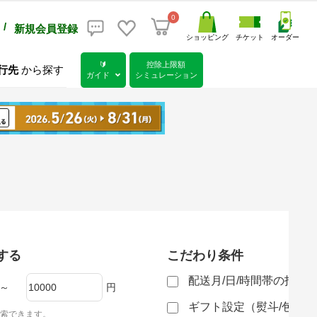
0
/
新規会員登録
ショッピング
チケット
オーダー
🔰
控除上限額
行先
から探す
ガイド
シミュレーション
する
こだわり条件
配送月/日/時間帯の指定
～
円
ギフト設定（熨斗/包装
索できます。