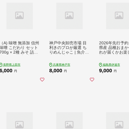
（A) 味噌 無添加 信州
神戸中央卸売市場 目
2026年先行予約
味噌 こだわり セット
利きのプロが厳選 ち
県産 品種おまか
700g × 2種 みそ 詰め
りめんじゃこ | 魚介類
れが届くかお楽
合わせ ミソ 調味料 信
魚 海の幸 ちりめん お
桃 約1kg 旬の桃
州 信州みそ 天然醸造
弁当 おかず ふりかけ
限定 期間限定 桃
長野県上田市
兵庫県神戸市
福島県伊達市
米味噌 長野県 長野 上
ご飯 ランチ 料理 調理
モモ 果物 くだも
6,000
8,000
9,000
田市 上田 株式会社大
ちりめんじゃこ 人気
ルーツ F20C-94
円
円
円
桂商店
おすすめ