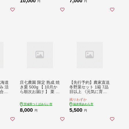
10,000
7,000
ルチ
円
円
北海道
庄七農園 限定 熟成 焼
【先行予約】農家直送
み 活
き栗 500g 【 10月か
冬野菜セット 1箱 7品
(合計1
ら順次お届け 】 栗 く
目以上 《元気に育っ
[ ア
り 焼栗 おやつ スイー
た新鮮野菜！》※202
残りわずか
大粒
ツ 茨城 和栗 美味しい
6年12月上旬以降発送
茨城県つくばみらい市
福井県あわら市
み 砂
果物 フルーツ [BK05-
[aw028-a011]
8,000
5,500
 便利
NT]
円
円