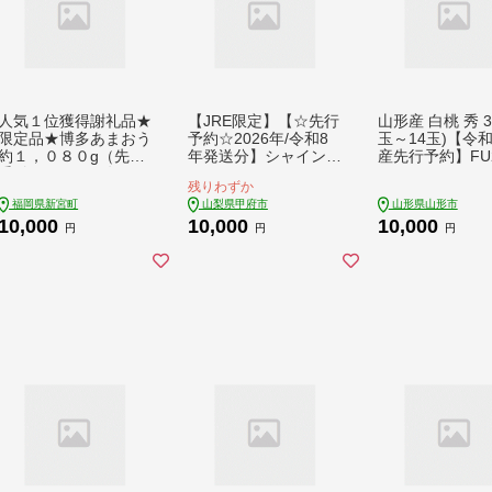
人気１位獲得謝礼品★
【JRE限定】【☆先行
山形産 白桃 秀 3k
限定品★博多あまおう
予約☆2026年/令和8
玉～14玉)【令和
約１，０８０g（先行
年発送分】シャインマ
産先行予約】FU2
受付／２０２７年２月
スカット（こだわり）
5
残りわずか
以降発送）.A1609
1.0kg以上〈2～3房〉
福岡県新宮町
山梨県甲府市
山形県山形市
【あまおう】
10,000
10,000
10,000
円
円
円