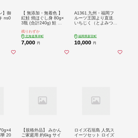
ン】御
【 無添加・無着色 】
A1361.九州・福岡フ
ns0
紅鮭 焼ほぐし身 80g×
ルーツ王国より直送.
3瓶 (合計240g) 鮭 ほ
いちじく（とよみつ
ぐし 鮭フレーク 魚貝
姫）約1kg／2026年8
残りわずか
類 サーモン 加工食品
月～9月配送【とよみ
北海道厚岸町
福岡県新宮町
塩だけ 素材 美味しさ
つひめ】
7,000
10,000
逸品 お茶漬け おにぎ
円
円
り のり巻き チャーハ
ンの具材
0g×4
【規格外品】 みかん
ロイズ石垣島 人気ス
華 20
ご家庭用 約6kg サイ
イーツセット ロイズ