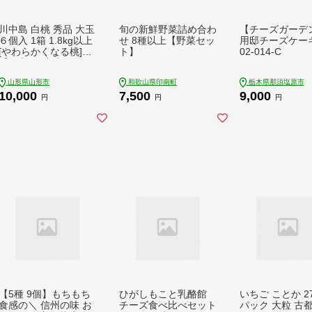
川中島 白桃 秀品 大玉
旬の新鮮野菜詰め合わ
【チーズガーデ
６個入 1箱 1.8kg以上
せ 8種以上【野菜セッ
用邸チーズケーキ 
[やわらかくなる桃]
ト】
02-014-C
【令和8年産先行予
約】FU21-007
山形県山形市
和歌山県印南町
栃木県那須塩原市
10,000
7,500
9,000
円
円
円
【5種 9個】もちもち
ひがしもこと乳酪館
いちご ことか 27
食感の＼ 信州の味 お
チーズ食べ比べセット
パック 大粒 古都