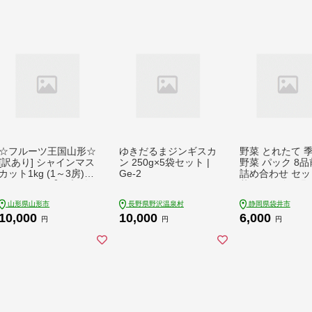
☆フルーツ王国山形☆
ゆきだるまジンギスカ
野菜 とれたて 
[訳あり] シャインマス
ン 250g×5袋セット |
野菜 パック 8
カット1kg (1～3房)[1
Ge-2
詰め合わせ セッ
0月お届け] 【令和8年
菜セット 旬の野
産先行予約】FS23-85
野菜詰め合わせ 
山形県山形市
長野県野沢温泉村
静岡県袋井市
4
詰め合わせセット
10,000
10,000
6,000
地直送 送料無料
円
円
円
ねぎ にんじん 
いも ほうれん草
ト キャベツ し
大根 白菜 冷蔵 