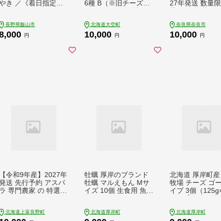
やき ／《着日指定》
6種 B（※旧チーズオ
27年発送 数量限
(Ar-003)
ールスターズお試しセ
蔵 イチゴ 苺 フ
ット） OSA006
果物 小分け ブ
長野県飯山市
北海道大空町
奈良県奈良市
いちご 甘い お
8,000
10,000
10,000
贈答 プレゼント
円
円
円
ト 奈良県 奈良市
ご農家だるま
【令和9年産】2027年
牡蠣 厚岸のブランド
北海道 厚岸町産
発送 先行予約 アスパ
牡蠣 マルえもん Mサ
牧場 チーズ ゴ
ラ 専門農家 の 特選
イズ 10個 生食用 魚貝
イプ 3個（125g
グリーンアスパラ 1kg
類 海鮮 海のミルク 国
個）【株式会社
M アスパラガス 原農
産 生食用殻付き牡蠣
場】[北海道 乳製
北海道上富良野町
北海道厚岸町
北海道厚岸町
園 朝採りアスパラ 野
まろやか クリーミー
ーズ ゴーダチー