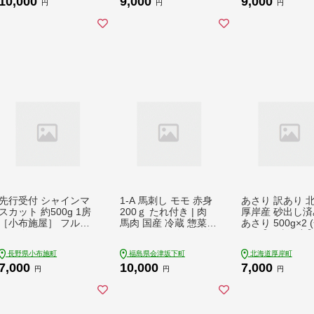
10,000
9,000
9,000
菜 北海道 上富良野町
食べやすい品種 海の
工食品 ナチュラ
円
円
円
グリーンアスパラ
香り 牡蠣の酒蒸し 焼
ーズ ]
き牡蠣 マルえもん
先行受付 シャインマ
1-A 馬刺し モモ 赤身
あさり 訳あり 
スカット 約500g 1房
200ｇ たれ付き | 肉
厚岸産 砂出し済
［小布施屋］ フルー
馬肉 国産 冷蔵 惣菜
あさり 500g×2 
ツ 果物 くだもの ぶど
おつまみ 晩酌 もも肉
kg) 【厚岸海産】
う 葡萄 ブドウ 数量限
ヘルシー ギフト 送料
サリ 魚貝 海鮮 
長野県小布施町
福島県会津坂下町
北海道厚岸町
定 クール便配送 長野
無料 福島 会津 会津馬
美味しい 栄養 旨
7,000
10,000
7,000
県産 産地直送 先行予
刺し 真空パック 小分
出し 水洗い 冷蔵
円
円
円
約 送料無料 2026年発
け ご当地 お取り寄せ
]
送 令和8年産 【2026
辛みそ 午年 馬
年9月20日頃～11月頭
にかけて順次発送】