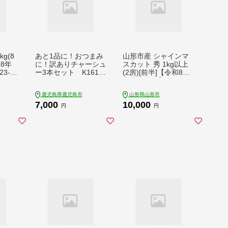
g(8
あと1品に！おつまみ
山形市産 シャインマ
8年
に！訳ありチャーシュ
スカット 秀 1kg以上
3-31
ー3本セット K161-0
(2房)[前半]【令和8年
14_01
産先行予約】FU22-08
3
鹿児島県鹿児島市
山形県山形市
7,000
10,000
円
円