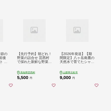
季節の
【先行予約】朝どれ！
【2026年発送】【期
品前後
野菜の詰合せ 芸西村
間限定】八ヶ岳南麓の
ト 野
で採れた新鮮な野菜
天然水で育てたシャイ
菜 旬
6〜8種類をお届けし
ンマスカット 900g
野菜
ます。
（2～3房) [h198]
高知県芸西村
山梨県北杜市
 産
5,500
9,000
 たま
円
円
じゃが
 トマ
いたけ
静岡