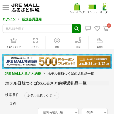
ショッピング
チケット
オーダー
/
ログイン
新規会員登録
0
人気ランキング
カテゴリ
特集
地域
旅行先
JRE MALLふるさと納税
ホテル日航つくばの返礼品一覧
ホテル日航つくばのふるさと納税返礼品一覧
検索条件
ホテル日航つくば
×
1 件