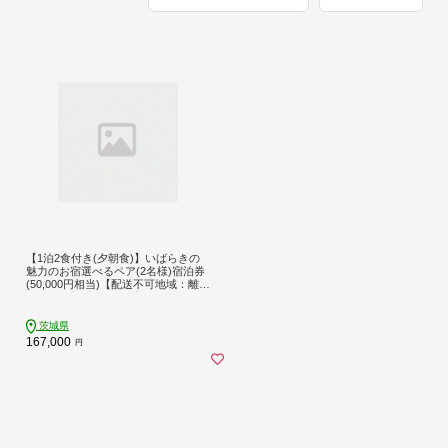
【1泊2食付き(夕朝食)】いばらきの
魅力のお宿選べるペア(2名様)宿泊券
(50,000円相当)【配送不可地域：離
島・沖縄】【1747848】
茨城県
167,000
円