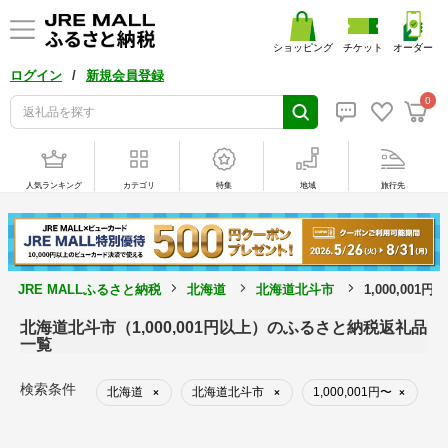
ショッピング
チケット
オーダー
/
ログイン
新規会員登録
0
人気ランキング
カテゴリ
特集
地域
旅行先
JRE MALLふるさと納税
北海道
北海道北斗市
1,000,00
北海道北斗市（1,000,001円以上）のふるさと納税返礼品
一覧
検索条件
北海道
北海道北斗市
1,000,001円〜
×
×
×