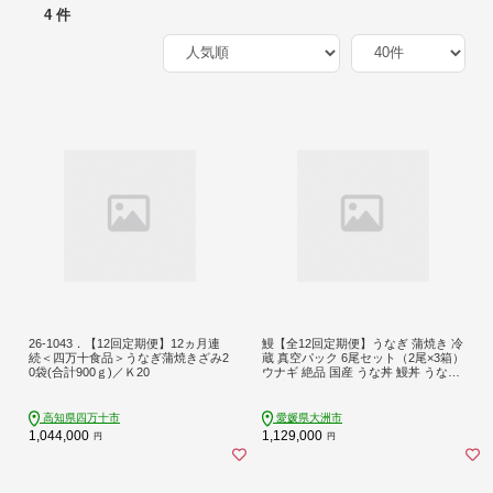
4 件
26-1043．【12回定期便】12ヵ月連
鰻【全12回定期便】うなぎ 蒲焼き 冷
続＜四万十食品＞うなぎ蒲焼きざみ2
蔵 真空パック 6尾セット（2尾×3箱）
0袋(合計900ｇ)／Ｋ20
ウナギ 絶品 国産 うな丼 鰻丼 うな重
鰻重 かば焼き 蒲焼 高級 丑の日 土用
の丑の日 おすすめ 人気 お取り寄せ
送料無料 贈答 冷蔵 真空パック ギフ
高知県四万十市
愛媛県大洲市
ト グルメ 惣菜 簡単調理 時短 湯煎 栄
1,044,000
1,129,000
円
円
養満点 健康 贅沢 ご褒美 逸品 極上 ふ
っくら ふわふわ 食感 愛媛県大洲市/
有限会社 樽井旅館[AGAH023]