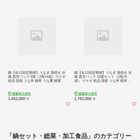
鰻【全12回定期便】うなぎ 蒲焼き 冷
鰻【全12回定期便】うなぎ 蒲焼き 冷
蔵 真空パック 8尾（2尾×4箱）ウナギ
蔵 真空パック 10尾セット（2尾×5
絶品 国産 うな丼 鰻丼 うな重 鰻重 か
箱） ウナギ 絶品 国産 うな丼 鰻丼 う
ば焼き 蒲焼 高級 丑の日 土用の丑の
な重 鰻重 かば焼き 蒲焼 高級 丑の日
日 おすすめ 人気 お取り寄せ 送料無
土用の丑の日 おすすめ 人気 お取り
料 贈答 冷蔵 真空パック ギフト グル
寄せ 送料無料 贈答 冷蔵 真空パック
愛媛県大洲市
愛媛県大洲市
メ 惣菜 簡単調理 時短 湯煎 栄養満点
ギフト グルメ 惣菜 簡単調理 時短 湯
1,462,000
1,762,000
円
円
健康 贅沢 ご褒美 逸品 極上 ふっくら
煎 栄養満点 健康 贅沢 ご褒美 逸品 極
ふわふわ 食感 愛媛県大洲市/有限会
上 ふっくら ふわふわ 食感 愛媛県大
社 樽井旅館[AGAH025]
洲市/有限会社 樽井旅館[AGAH027]
「鍋セット・総菜・加工食品」のカテゴリー