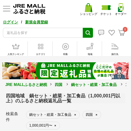
ショッピング
チケット
オーダー
/
ログイン
新規会員登録
0
人気ランキング
カテゴリ
特集
地域
旅行先
JRE MALLふるさと納税
四国
鍋セット・総菜・加工食品
1
四国地域 鍋セット・総菜・加工食品（1,000,001円以
上）のふるさと納税返礼品一覧
検索条
鍋セット・総菜・加工食品
四国
×
×
件
1,000,001円〜
×