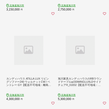
北海道旭川市
北海道旭川市
3,150,000
2,750,000
円
円
カンディハウス ATILLA LUX リビン
旭川家具カンディハウスのRBラウン
グソファー240 ウォルナットCW / ベ
ドテーブルφ150WINGLUXLDサイド
ントレー GY【配送不可地域：離島・
チェアH_01832【配送不可地域：離
沖縄】【1157067】
島・沖縄】【1157072】
北海道旭川市
北海道旭川市
4,300,000
5,300,000
円
円