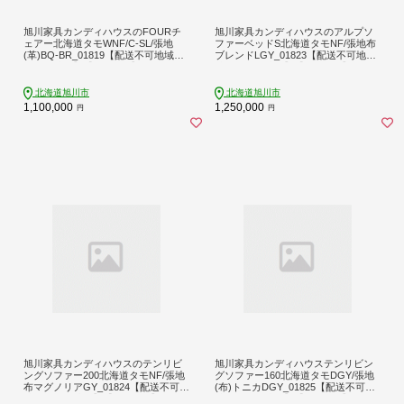
旭川家具カンディハウスのFOURチ
旭川家具カンディハウスのアルプソ
ェアー北海道タモWNF/C-SL/張地
ファーベッドS北海道タモNF/張地布
(革)BQ-BR_01819【配送不可地域：
ブレンドLGY_01823【配送不可地
離島・沖縄】【1157057】
域：離島・沖縄】【1157063】
北海道旭川市
北海道旭川市
1,100,000
1,250,000
円
円
旭川家具カンディハウスのテンリビ
旭川家具カンディハウステンリビン
ングソファー200北海道タモNF/張地
グソファー160北海道タモDGY/張地
布マグノリアGY_01824【配送不可地
(布)トニカDGY_01825【配送不可地
域：離島・沖縄】【1157064】
域：離島・沖縄】【1157065】