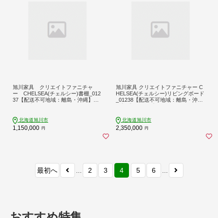
旭川家具 クリエイトファニチャ
旭川家具 クリエイトファニチャー C
ー CHELSEA(チェルシー)書棚_012
HELSEA(チェルシー)リビングボード
37【配送不可地域：離島・沖縄】【1
_01238【配送不可地域：離島・沖
155333】
縄】【1155334】
北海道旭川市
北海道旭川市
1,150,000
2,350,000
円
円
最初へ
...
2
3
4
5
6
...
おすすめ特集