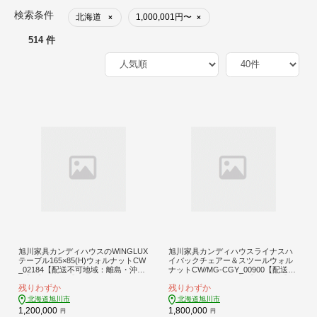
検索条件
北海道
1,000,001円〜
×
×
514 件
旭川家具カンディハウスのWINGLUX
旭川家具カンディハウスライナスハ
テーブル165×85(H)ウォルナットCW
イバックチェアー＆スツールウォル
_02184【配送不可地域：離島・沖
ナットCW/MG-CGY_00900【配送不
縄】【1430452】
可地域：離島・沖縄】【1156942】
残りわずか
残りわずか
北海道旭川市
北海道旭川市
1,200,000
1,800,000
円
円