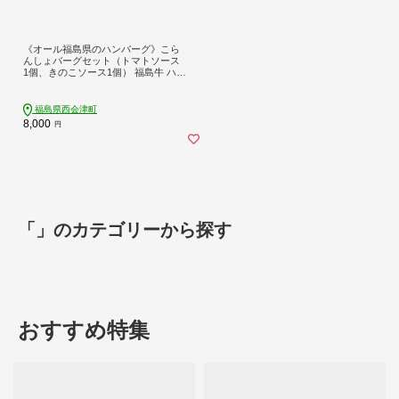
《オール福島県のハンバーグ》こら
んしょバーグセット（トマトソース
1個、きのこソース1個） 福島牛 ハン
バーグ 食べ比べ セット 詰合せ おか
ず お弁当 レトルト 常温保存 保存食
備蓄 防災 非常食 食品 F4D-2582
福島県西会津町
8,000
円
「」のカテゴリーから探す
おすすめ特集