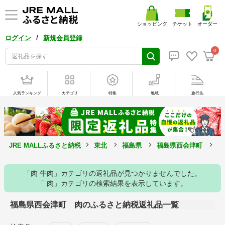
ショッピング
チケット
オーダー
/
ログイン
新規会員登録
0
人気ランキング
カテゴリ
特集
地域
旅行先
JRE MALLふるさと納税
東北
福島県
福島県西会津町
肉
「肉 牛肉」カテゴリの返礼品が見つかりませんでした。
「 肉」カテゴリの検索結果を表示しています。
福島県西会津町 肉のふるさと納税返礼品一覧