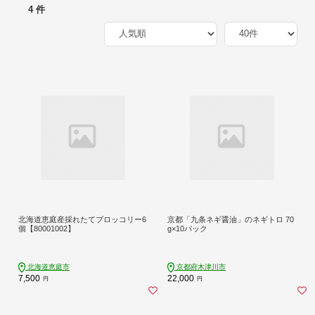
4 件
北海道恵庭産採れたてブロッコリー6
京都「九条ネギ醤油」のネギトロ 70
個【80001002】
g×10パック
北海道恵庭市
京都府木津川市
7,500
22,000
円
円