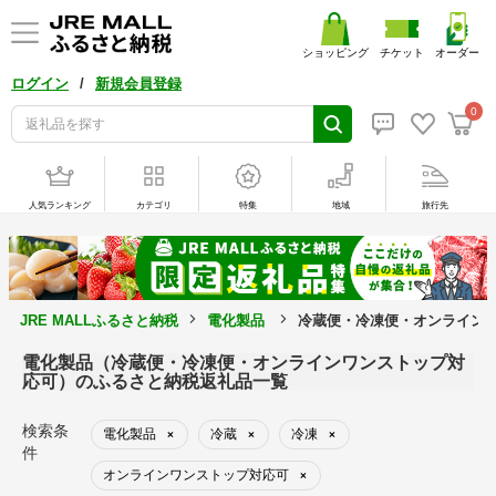
ショッピング
チケット
オーダー
/
ログイン
新規会員登録
0
人気ランキング
カテゴリ
特集
地域
旅行先
JRE MALLふるさと納税
電化製品
冷蔵便・冷凍便・オンライン
電化製品（冷蔵便・冷凍便・オンラインワンストップ対
応可）のふるさと納税返礼品一覧
検索条
電化製品
冷蔵
冷凍
×
×
×
件
オンラインワンストップ対応可
×