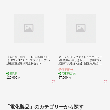
【ふるさと納税】【TS-4054BR-A1
アラジン グラファイトミニグリラー
1】TWINBIRD ノンフライオーブン×
×播磨灘産 生かきセット 【加西市 ×
越後雪室屋熟成黄金豚セット
姫路市 共通返礼品】 国産 牡蠣 かき
殻付き Aladdin 家電 卓上プレート ホ
受付期間外
ットプレート
新潟県
兵庫県姫路市
120,000
57,000
円
円
「電化製品」のカテゴリーから探す